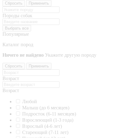
Сбросить
Применить
Породы собак
Выбрать все
Популярные
Каталог пород
Ничего не найдено
Укажите другую породу
Сбросить
Применить
Возраст
Возраст
Любой
Малыш (до 6 месяцев)
Подросток (6-11 месяцев)
Взрослеющий (1-3 года)
Взрослый (4-6 лет)
Стареющий (7-11 лет)