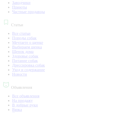
Заводчики
Приюты
Частные продавцы
Статьи
Все статьи
Породы собак
Мечтаете о щенке
Выбираем щенка
Щенок дома
Здоровье собак
Питание собак
Дрессировка собак
Уход и содержание
Новости
Объявления
Все объявления
На продажу
В добрые руки
Вязка