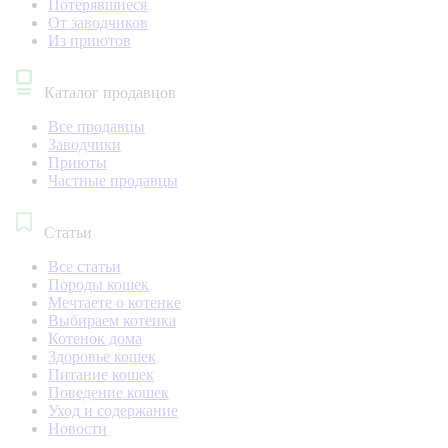
Потерявшиеся
От заводчиков
Из приютов
Каталог продавцов
Все продавцы
Заводчики
Приюты
Частные продавцы
Статьи
Все статьи
Породы кошек
Мечтаете о котенке
Выбираем котенка
Котенок дома
Здоровье кошек
Питание кошек
Поведение кошек
Уход и содержание
Новости