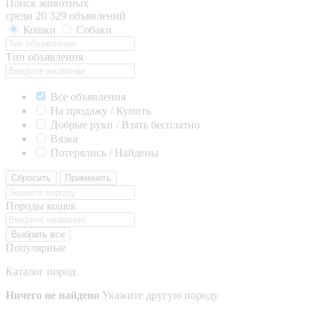
Поиск животных
среди 20 329 объявлений
Кошки
Собаки
Тип объявления
Все объявления
На продажу / Купить
Добрые руки / Взять бесплатно
Вязка
Потерялись / Найдены
Сбросить
Применить
Породы кошек
Выбрать все
Популярные
Каталог пород
Ничего не найдено
Укажите другую породу