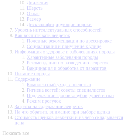
Движения
Шерсть
Окрас
Размер
Дисквалифицирующие пороки
Уровень интеллектуальных способностей
Как воспитывать левреток
Полезные рекомендации по дрессировке
Социализация и приучение к улице
Информация о здоровье и заболеваниях породы
Характерные заболевания породы
Рекомендации по разведению левреток
Вакцинация и обработка от паразитов
Питание породы
Содержание
Комплексный уход за шерстью
Гигиена когтей: советы специалистов
Поддержание здоровья зубов, ушей и глаз
Режим прогулок
Затраты на содержание левреток
На что обратить внимание при выборе щенка
Стоимость щенков левретки и из чего складывается
цена
Показать все