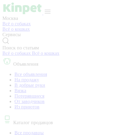
Москва
Всё о собаках
Всё о кошках
Сервисы
Поиск по статьям
Всё о собаках
Всё о кошках
Объявления
Все объявления
На продажу
В добрые руки
Вязка
Потерявшиеся
От заводчиков
Из приютов
Каталог продавцов
Все продавцы