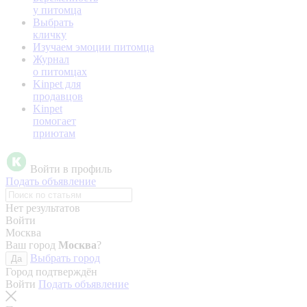
у питомца
Выбрать
кличку
Изучаем эмоции питомца
Журнал
о питомцах
Kinpet для
продавцов
Kinpet
помогает
приютам
Войти в профиль
Подать объявление
Нет результатов
Войти
Москва
Ваш город
Москва
?
Выбрать город
Да
Город подтверждён
Войти
Подать объявление