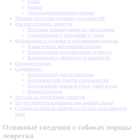
Окрас
Размер
Дисквалифицирующие пороки
Уровень интеллектуальных способностей
Как воспитывать левреток
Полезные рекомендации по дрессировке
Социализация и приучение к улице
Информация о здоровье и заболеваниях породы
Характерные заболевания породы
Рекомендации по разведению левреток
Вакцинация и обработка от паразитов
Питание породы
Содержание
Комплексный уход за шерстью
Гигиена когтей: советы специалистов
Поддержание здоровья зубов, ушей и глаз
Режим прогулок
Затраты на содержание левреток
На что обратить внимание при выборе щенка
Стоимость щенков левретки и из чего складывается
цена
Основные сведения о собаках породы
левретка