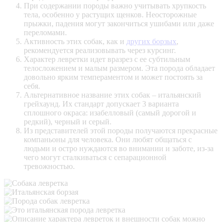
При содержании породы важно учитывать хрупкость
тела, особенно у растущих щенков. Неосторожные
прыжки, падения могут закончиться ушибами или даже
переломами.
Активность этих собак, как и
других борзых
,
рекомендуется реализовывать через
курсинг
.
Характер левретки идет вразрез с ее субтильным
телосложением и малым размером. Эта порода обладает
довольно ярким темпераментом и может постоять за
себя.
Альтернативное название этих собак – итальянский
грейхаунд. Их стандарт допускает 3 варианта
сплошного окраса: изабелловый (самый дорогой и
редкий), черный и серый.
Из представителей этой породы получаются прекрасные
компаньоны для человека. Они любят общаться с
людьми и остро нуждаются во внимании и заботе, из-за
чего могут сталкиваться с
сепарационной
тревожностью
.