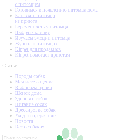
с питомцем
Готовимся к появлению питомца дома
Как взять питомца
из приюта
Беременность у питомца
Выбрать кличку
Изучаем эмоции питомца
Журнал о питомцах
Kinpet для продавцов
Kinpet помогает приютам
Статьи
Породы собак
Мечтаете о щенке
Выбираем щенка
Щенок дома
Здоровье собак
Питание собак
Дрессировка собак
Уход и содержание
Новости
Все о собаках