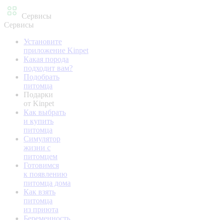
Сервисы
Сервисы
Установите
приложение Kinpet
Какая порода
подходит вам?
Подобрать
питомца
Подарки
от Kinpet
Как выбрать
и купить
питомца
Симулятор
жизни с
питомцем
Готовимся
к появлению
питомца дома
Как взять
питомца
из приюта
Беременность