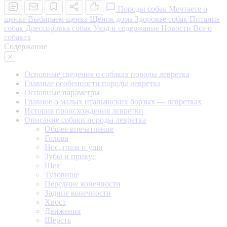
Породы собак
Мечтаете о
щенке
Выбираем щенка
Щенок дома
Здоровье собак
Питание
собак
Дрессировка собак
Уход и содержание
Новости
Все о
собаках
Содержание
Основные сведения о собаках породы левретка
Главные особенности породы левретка
Основные параметры
Главное о малых итальянских борзых — левретках
История происхождения левретки
Описание собаки породы левретка
Общее впечатление
Голова
Нос, глаза и уши
Зубы и прикус
Шея
Туловище
Передние конечности
Задние конечности
Хвост
Движения
Шерсть