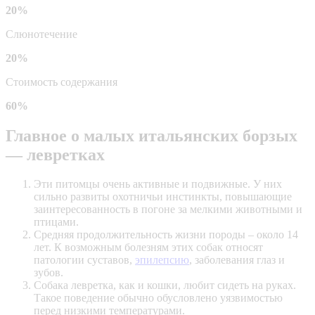
20%
Слюнотечение
20%
Стоимость содержания
60%
Главное о малых итальянских борзых
— левретках
Эти питомцы очень активные и подвижные. У них
сильно развиты охотничьи инстинкты, повышающие
заинтересованность в погоне за мелкими животными и
птицами.
Средняя продолжительность жизни породы – около 14
лет. К возможным болезням этих собак относят
патологии суставов,
эпилепсию
, заболевания глаз и
зубов.
Собака левретка, как и кошки, любит сидеть на руках.
Такое поведение обычно обусловлено уязвимостью
перед низкими температурами.