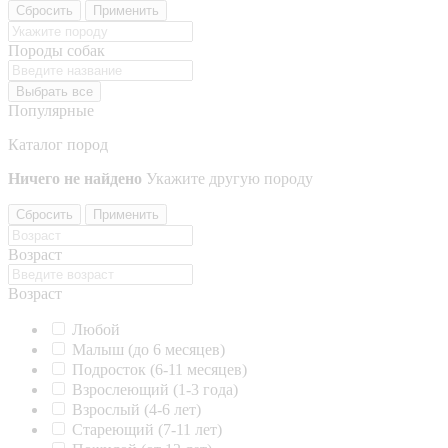
Сбросить
Применить
Породы собак
Выбрать все
Популярные
Каталог пород
Ничего не найдено
Укажите другую породу
Сбросить
Применить
Возраст
Возраст
Любой
Малыш (до 6 месяцев)
Подросток (6-11 месяцев)
Взрослеющий (1-3 года)
Взрослый (4-6 лет)
Стареющий (7-11 лет)