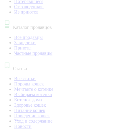
Потерявшиеся
От заводчиков
Из приютов
Каталог продавцов
Все продавцы
Заводчики
Приюты
Частные продавцы
Статьи
Все статьи
Породы кошек
Мечтаете о котенке
Выбираем котенка
Котенок дома
Здоровье кошек
Питание кошек
Поведение кошек
Уход и содержание
Новости