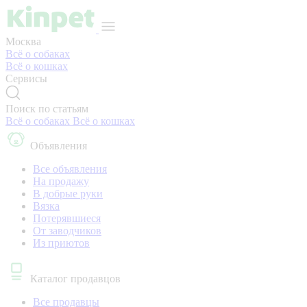
Москва
Всё о собаках
Всё о кошках
Сервисы
Поиск по статьям
Всё о собаках
Всё о кошках
Объявления
Все объявления
На продажу
В добрые руки
Вязка
Потерявшиеся
От заводчиков
Из приютов
Каталог продавцов
Все продавцы