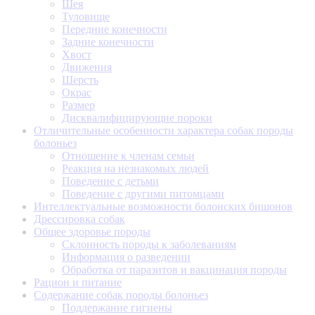
Шея
Туловище
Передние конечности
Задние конечности
Хвост
Движения
Шерсть
Окрас
Размер
Дисквалифицирующие пороки
Отличительные особенности характера собак породы
болоньез
Отношение к членам семьи
Реакция на незнакомых людей
Поведение с детьми
Поведение с другими питомцами
Интеллектуальные возможности болонских бишонов
Дрессировка собак
Общее здоровье породы
Склонность породы к заболеваниям
Информация о разведении
Обработка от паразитов и вакцинация породы
Рацион и питание
Содержание собак породы болоньез
Поддержание гигиены