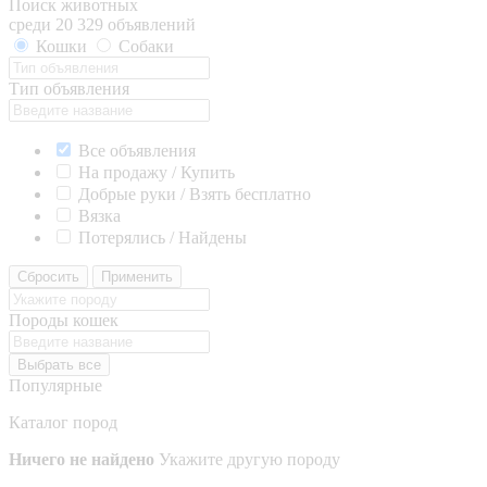
Поиск животных
среди 20 329 объявлений
Кошки
Собаки
Тип объявления
Все объявления
На продажу / Купить
Добрые руки / Взять бесплатно
Вязка
Потерялись / Найдены
Сбросить
Применить
Породы кошек
Выбрать все
Популярные
Каталог пород
Ничего не найдено
Укажите другую породу