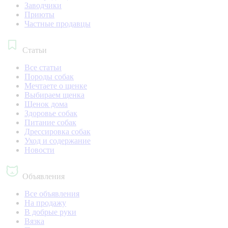
Заводчики
Приюты
Частные продавцы
Статьи
Все статьи
Породы собак
Мечтаете о щенке
Выбираем щенка
Щенок дома
Здоровье собак
Питание собак
Дрессировка собак
Уход и содержание
Новости
Объявления
Все объявления
На продажу
В добрые руки
Вязка