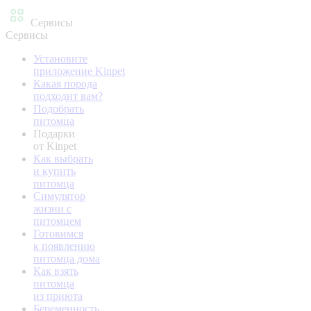
Сервисы
Сервисы
Установите
приложение Kinpet
Какая порода
подходит вам?
Подобрать
питомца
Подарки
от Kinpet
Как выбрать
и купить
питомца
Симулятор
жизни с
питомцем
Готовимся
к появлению
питомца дома
Как взять
питомца
из приюта
Беременность