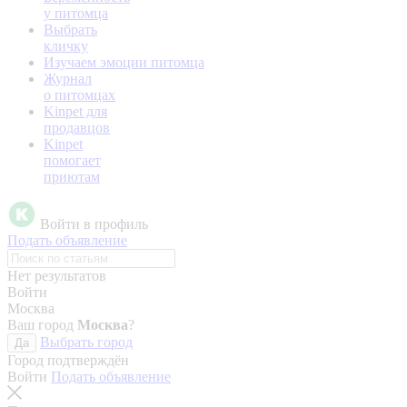
у питомца
Выбрать
кличку
Изучаем эмоции питомца
Журнал
о питомцах
Kinpet для
продавцов
Kinpet
помогает
приютам
Войти в профиль
Подать объявление
Нет результатов
Войти
Москва
Ваш город
Москва
?
Выбрать город
Да
Город подтверждён
Войти
Подать объявление