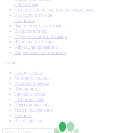
с питомцем
Готовимся к появлению питомца дома
Как взять питомца
из приюта
Беременность у питомца
Выбрать кличку
Изучаем эмоции питомца
Журнал о питомцах
Kinpet для продавцов
Kinpet помогает приютам
Статьи
Породы собак
Мечтаете о щенке
Выбираем щенка
Щенок дома
Здоровье собак
Питание собак
Дрессировка собак
Уход и содержание
Новости
Все о собаках