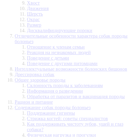
Хвост
Движения
Шерсть
Окрас
Размер
Дисквалифицирующие пороки
Отличительные особенности характера собак породы
болоньез
Отношение к членам семьи
Реакция на незнакомых людей
Поведение с детьми
Поведение с другими питомцами
Интеллектуальные возможности болонских бишонов
Дрессировка собак
Общее здоровье породы
Склонность породы к заболеваниям
Информация о разведении
Обработка от паразитов и вакцинация породы
Рацион и питание
Содержание собак породы болоньез
Поддержание гигиены
Стрижка когтей: советы специалистов
Как поддерживать чистоту зубов, ушей и глаз
собаки?
Физическая нагрузка и прогулки