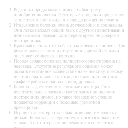
Редкость породы может помешать быстрому
приобретению щенка. Некоторые заводчики предлагают
записаться в лист ожидания еще до рождения помета.
Итальянские болонки очень дружелюбны и социальны.
Они легко находят общий язык с другими животными и
незнакомыми людьми, хотя первое время не доверяют
посторонним.
Красивая шерсть этих собак практически не линяет. При
редком вычесывании и отсутствии короткой стрижки
она может сбиваться в колтуны.
Порода собаки болоньез полностью ориентирована на
человека. Отсутствие регулярного общения может
оказать негативное воздействие на ее психику, поэтому
не стоит брать такого питомца в семью при плотном
графике работы и частых командировках.
Болонки – достаточно тревожные питомцы. Они
чувствительны к звукам и могут лаять при наличии
посторонних шумов, но такое поведение успешно
поддается коррекции с помощью грамотной
дрессировки.
Игривый характер этих собак позволяет им ладить с
детьми. Болоньезы с терпением относятся к шалостям
малышей и с интересом вовлекаются в совместные
игры.