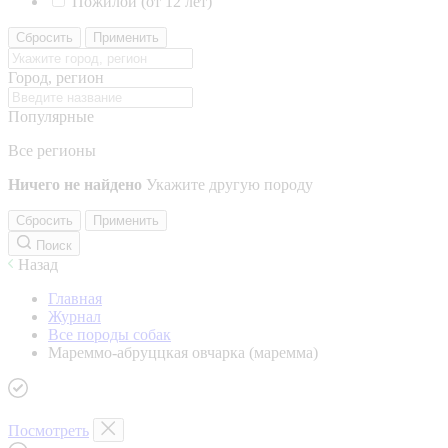
Пожилой (от 12 лет)
Сбросить
Применить
Город, регион
Популярные
Все регионы
Ничего не найдено
Укажите другую породу
Сбросить
Применить
Поиск
Назад
Главная
Журнал
Все породы собак
Мареммо-абруццкая овчарка (маремма)
Посмотреть