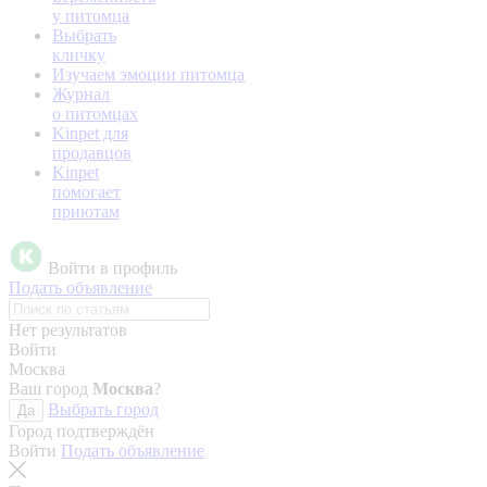
у питомца
Выбрать
кличку
Изучаем эмоции питомца
Журнал
о питомцах
Kinpet для
продавцов
Kinpet
помогает
приютам
Войти в профиль
Подать объявление
Нет результатов
Войти
Москва
Ваш город
Москва
?
Выбрать город
Да
Город подтверждён
Войти
Подать объявление