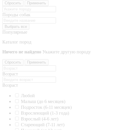
Сбросить
Применить
Породы собак
Выбрать все
Популярные
Каталог пород
Ничего не найдено
Укажите другую породу
Сбросить
Применить
Возраст
Возраст
Любой
Малыш (до 6 месяцев)
Подросток (6-11 месяцев)
Взрослеющий (1-3 года)
Взрослый (4-6 лет)
Стареющий (7-11 лет)