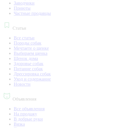
Заводчики
Приюты
Частные продавцы
Статьи
Все статьи
Породы собак
Мечтаете о щенке
Выбираем щенка
Щенок дома
Здоровье собак
Питание собак
Дрессировка собак
Уход и содержание
Новости
Объявления
Все объявления
На продажу
В добрые руки
Вязка