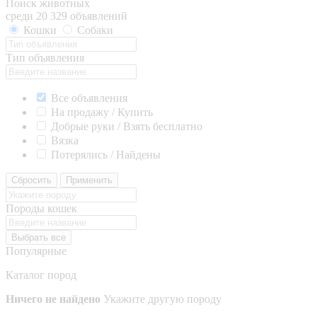
Поиск животных
среди 20 329 объявлений
Кошки
Собаки
Тип объявления
Все объявления
На продажу / Купить
Добрые руки / Взять бесплатно
Вязка
Потерялись / Найдены
Сбросить
Применить
Породы кошек
Выбрать все
Популярные
Каталог пород
Ничего не найдено
Укажите другую породу