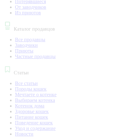
Потерявшиеся
От заводчиков
Из приютов
Каталог продавцов
Все продавцы
Заводчики
Приюты
Частные продавцы
Статьи
Все статьи
Породы кошек
Мечтаете о котенке
Выбираем котенка
Котенок дома
Здоровье кошек
Питание кошек
Поведение кошек
Уход и содержание
Новости