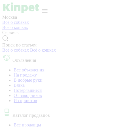
Москва
Всё о собаках
Всё о кошках
Сервисы
Поиск по статьям
Всё о собаках
Всё о кошках
Объявления
Все объявления
На продажу
В добрые руки
Вязка
Потерявшиеся
От заводчиков
Из приютов
Каталог продавцов
Все продавцы