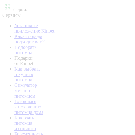
Сервисы
Сервисы
Установите
приложение Kinpet
Какая порода
подходит вам?
Подобрать
питомца
Подарки
от Kinpet
Как выбрать
и купить
питомца
Симулятор
жизни с
питомцем
Готовимся
к появлению
питомца дома
Как взять
питомца
из приюта
Беременность