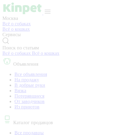
Москва
Всё о собаках
Всё о кошках
Сервисы
Поиск по статьям
Всё о собаках
Всё о кошках
Объявления
Все объявления
На продажу
В добрые руки
Вязка
Потерявшиеся
От заводчиков
Из приютов
Каталог продавцов
Все продавцы