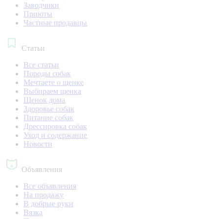
Заводчики
Приюты
Частные продавцы
Статьи
Все статьи
Породы собак
Мечтаете о щенке
Выбираем щенка
Щенок дома
Здоровье собак
Питание собак
Дрессировка собак
Уход и содержание
Новости
Объявления
Все объявления
На продажу
В добрые руки
Вязка