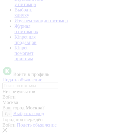
у питомца
Выбрать
кличку
Изучаем эмоции питомца
Журнал
о питомцах
Kinpet для
продавцов
Kinpet
помогает
приютам
Войти в профиль
Подать объявление
Нет результатов
Войти
Москва
Ваш город
Москва
?
Выбрать город
Да
Город подтверждён
Войти
Подать объявление