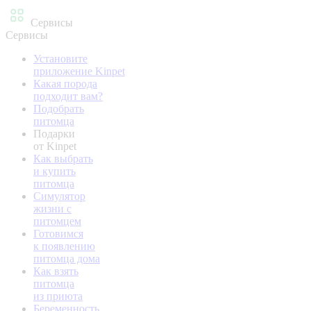
Сервисы
Сервисы
Установите
приложение Kinpet
Какая порода
подходит вам?
Подобрать
питомца
Подарки
от Kinpet
Как выбрать
и купить
питомца
Симулятор
жизни с
питомцем
Готовимся
к появлению
питомца дома
Как взять
питомца
из приюта
Беременность