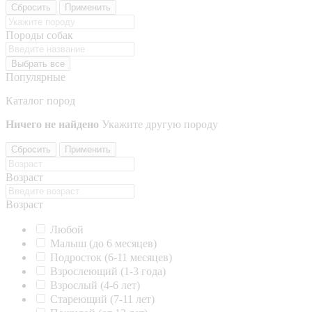
Сбросить
Применить
Породы собак
Выбрать все
Популярные
Каталог пород
Ничего не найдено
Укажите другую породу
Сбросить
Применить
Возраст
Возраст
Любой
Малыш (до 6 месяцев)
Подросток (6-11 месяцев)
Взрослеющий (1-3 года)
Взрослый (4-6 лет)
Стареющий (7-11 лет)