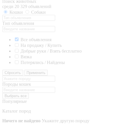
Поиск животных
среди 20 329 объявлений
Кошки
Собаки
Тип объявления
Все объявления
На продажу / Купить
Добрые руки / Взять бесплатно
Вязка
Потерялись / Найдены
Сбросить
Применить
Породы кошек
Выбрать все
Популярные
Каталог пород
Ничего не найдено
Укажите другую породу