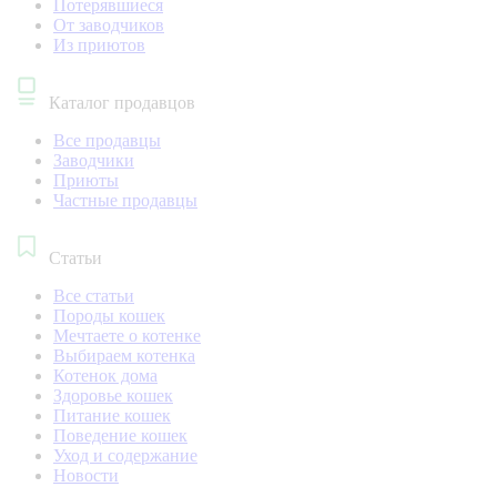
Потерявшиеся
От заводчиков
Из приютов
Каталог продавцов
Все продавцы
Заводчики
Приюты
Частные продавцы
Статьи
Все статьи
Породы кошек
Мечтаете о котенке
Выбираем котенка
Котенок дома
Здоровье кошек
Питание кошек
Поведение кошек
Уход и содержание
Новости