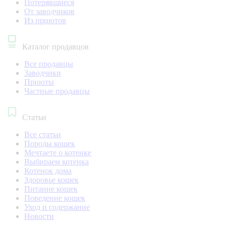
Потерявшиеся
От заводчиков
Из приютов
Каталог продавцов
Все продавцы
Заводчики
Приюты
Частные продавцы
Статьи
Все статьи
Породы кошек
Мечтаете о котенке
Выбираем котенка
Котенок дома
Здоровье кошек
Питание кошек
Поведение кошек
Уход и содержание
Новости