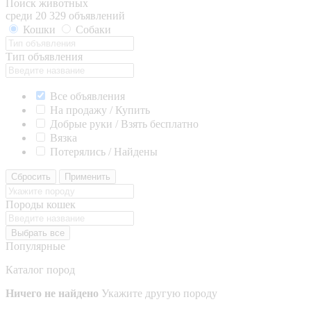
Поиск животных
среди 20 329 объявлений
Кошки
Собаки
Тип объявления
Все объявления
На продажу / Купить
Добрые руки / Взять бесплатно
Вязка
Потерялись / Найдены
Сбросить
Применить
Породы кошек
Выбрать все
Популярные
Каталог пород
Ничего не найдено
Укажите другую породу