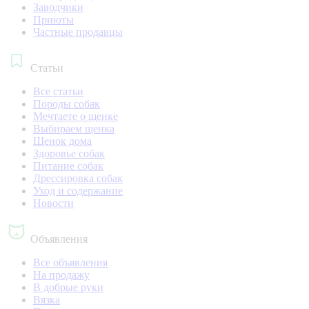
Заводчики
Приюты
Частные продавцы
Статьи
Все статьи
Породы собак
Мечтаете о щенке
Выбираем щенка
Щенок дома
Здоровье собак
Питание собак
Дрессировка собак
Уход и содержание
Новости
Объявления
Все объявления
На продажу
В добрые руки
Вязка