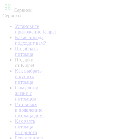
Сервисы
Сервисы
Установите
приложение Kinpet
Какая порода
подходит вам?
Подобрать
питомца
Подарки
от Kinpet
Как выбрать
и купить
питомца
Симулятор
жизни с
питомцем
Готовимся
к появлению
питомца дома
Как взять
питомца
из приюта
Беременность