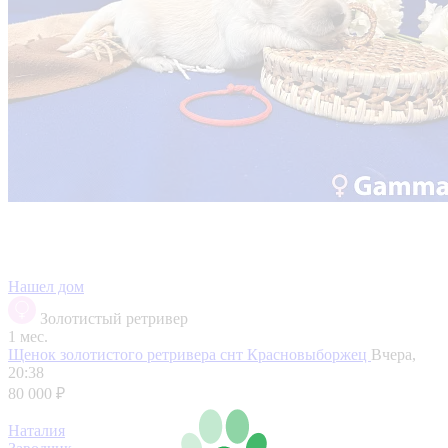
Нашел дом
Золотистый ретривер
1 мес.
Щенок золотистого ретривера
снт Красновыборжец
Вчера,
20:38
80 000 ₽
Наталия