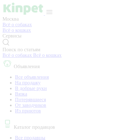
Москва
Всё о собаках
Всё о кошках
Сервисы
Поиск по статьям
Всё о собаках
Всё о кошках
Объявления
Все объявления
На продажу
В добрые руки
Вязка
Потерявшиеся
От заводчиков
Из приютов
Каталог продавцов
Все продавцы