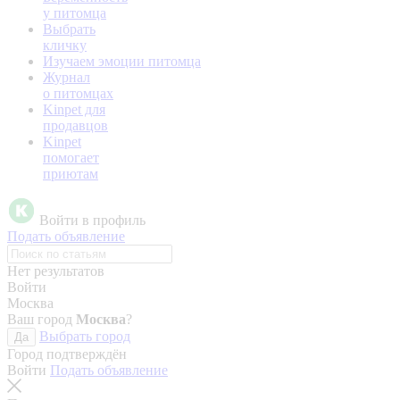
у питомца
Выбрать
кличку
Изучаем эмоции питомца
Журнал
о питомцах
Kinpet для
продавцов
Kinpet
помогает
приютам
Войти в профиль
Подать объявление
Нет результатов
Войти
Москва
Ваш город
Москва
?
Выбрать город
Да
Город подтверждён
Войти
Подать объявление