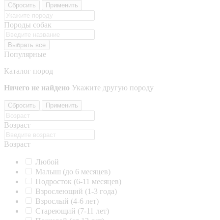
Сбросить
Применить
Породы собак
Выбрать все
Популярные
Каталог пород
Ничего не найдено
Укажите другую породу
Сбросить
Применить
Возраст
Возраст
Любой
Малыш (до 6 месяцев)
Подросток (6-11 месяцев)
Взрослеющий (1-3 года)
Взрослый (4-6 лет)
Стареющий (7-11 лет)