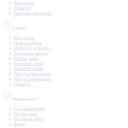
Заводчики
Приюты
Частные продавцы
Статьи
Все статьи
Породы собак
Мечтаете о щенке
Выбираем щенка
Щенок дома
Здоровье собак
Питание собак
Дрессировка собак
Уход и содержание
Новости
Объявления
Все объявления
На продажу
В добрые руки
Вязка