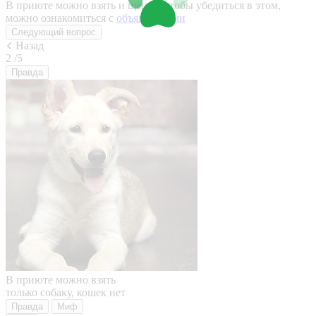
В приюте можно взять и щенка, чтобы убедиться в этом,
можно ознакомиться с
объявлениями
Следующий вопрос
Назад
2
/5
Правда
В приюте можно взять
только собаку, кошек нет
Правда
Миф