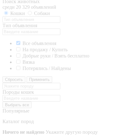
Поиск животных
среди 20 329 объявлений
Кошки
Собаки
Тип объявления
Все объявления
На продажу / Купить
Добрые руки / Взять бесплатно
Вязка
Потерялись / Найдены
Сбросить
Применить
Породы кошек
Выбрать все
Популярные
Каталог пород
Ничего не найдено
Укажите другую породу