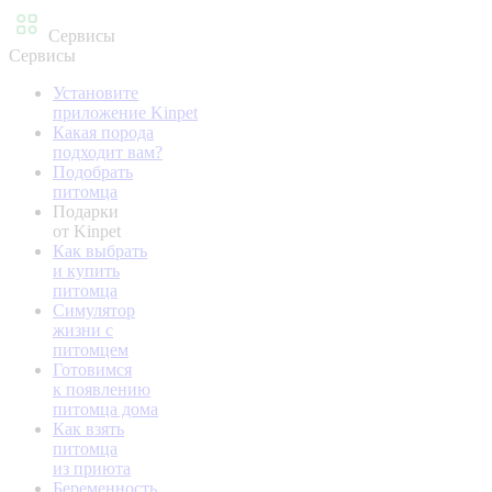
Сервисы
Сервисы
Установите
приложение Kinpet
Какая порода
подходит вам?
Подобрать
питомца
Подарки
от Kinpet
Как выбрать
и купить
питомца
Симулятор
жизни с
питомцем
Готовимся
к появлению
питомца дома
Как взять
питомца
из приюта
Беременность