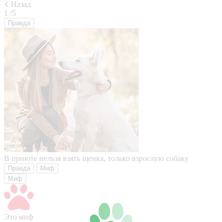
Назад
1
/5
Правда
В приюте нельзя взять щенка, только взрослую собаку
Правда
Миф
Миф
Это миф