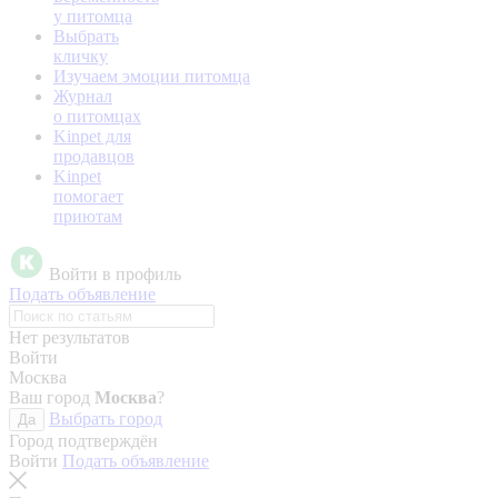
у питомца
Выбрать
кличку
Изучаем эмоции питомца
Журнал
о питомцах
Kinpet для
продавцов
Kinpet
помогает
приютам
Войти в профиль
Подать объявление
Нет результатов
Войти
Москва
Ваш город
Москва
?
Выбрать город
Да
Город подтверждён
Войти
Подать объявление