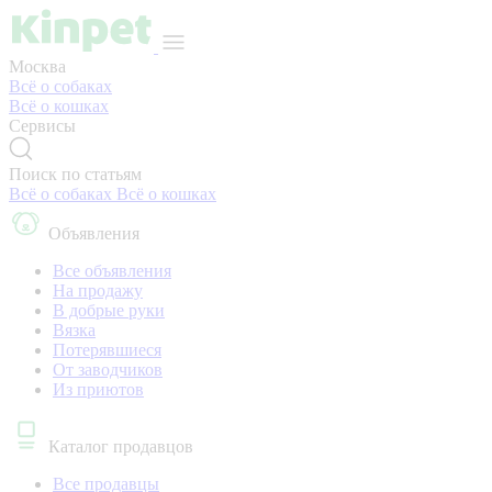
Москва
Всё о собаках
Всё о кошках
Сервисы
Поиск по статьям
Всё о собаках
Всё о кошках
Объявления
Все объявления
На продажу
В добрые руки
Вязка
Потерявшиеся
От заводчиков
Из приютов
Каталог продавцов
Все продавцы