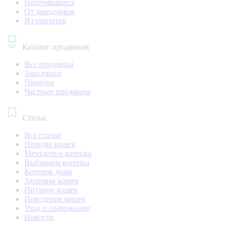
Потерявшиеся
От заводчиков
Из приютов
Каталог продавцов
Все продавцы
Заводчики
Приюты
Частные продавцы
Статьи
Все статьи
Породы кошек
Мечтаете о котенке
Выбираем котенка
Котенок дома
Здоровье кошек
Питание кошек
Поведение кошек
Уход и содержание
Новости