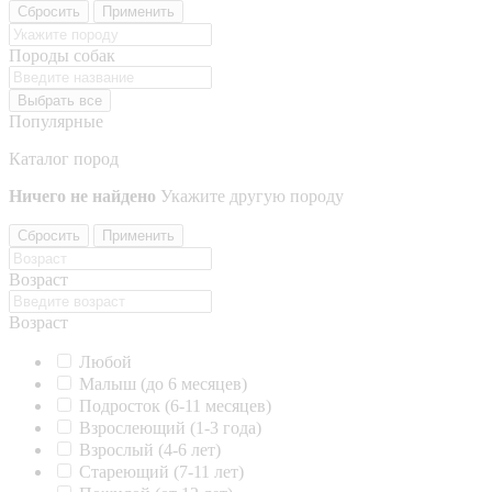
Сбросить
Применить
Породы собак
Выбрать все
Популярные
Каталог пород
Ничего не найдено
Укажите другую породу
Сбросить
Применить
Возраст
Возраст
Любой
Малыш (до 6 месяцев)
Подросток (6-11 месяцев)
Взрослеющий (1-3 года)
Взрослый (4-6 лет)
Стареющий (7-11 лет)