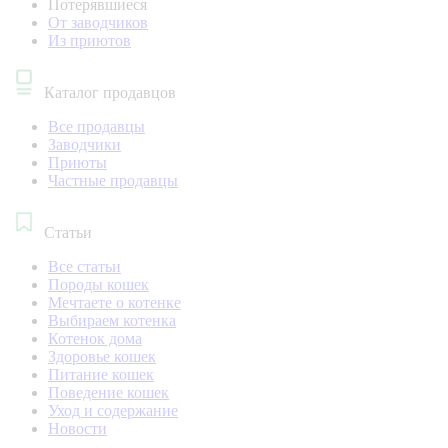
Потерявшиеся
От заводчиков
Из приютов
Каталог продавцов
Все продавцы
Заводчики
Приюты
Частные продавцы
Статьи
Все статьи
Породы кошек
Мечтаете о котенке
Выбираем котенка
Котенок дома
Здоровье кошек
Питание кошек
Поведение кошек
Уход и содержание
Новости