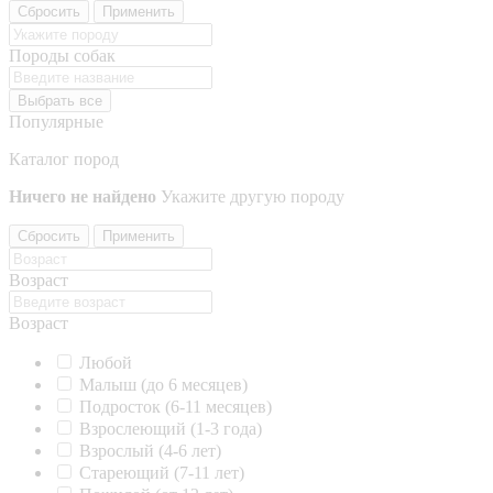
Сбросить
Применить
Породы собак
Выбрать все
Популярные
Каталог пород
Ничего не найдено
Укажите другую породу
Сбросить
Применить
Возраст
Возраст
Любой
Малыш (до 6 месяцев)
Подросток (6-11 месяцев)
Взрослеющий (1-3 года)
Взрослый (4-6 лет)
Стареющий (7-11 лет)