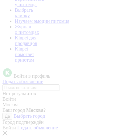
у питомца
Выбрать
кличку
Изучаем эмоции питомца
Журнал
о питомцах
Kinpet для
продавцов
Kinpet
помогает
приютам
Войти в профиль
Подать объявление
Нет результатов
Войти
Москва
Ваш город
Москва
?
Выбрать город
Да
Город подтверждён
Войти
Подать объявление