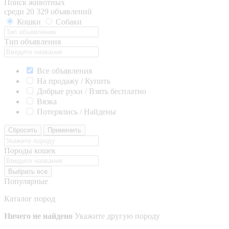
Поиск животных
среди 20 329 объявлений
Кошки
Собаки
Тип объявления
Все объявления
На продажу / Купить
Добрые руки / Взять бесплатно
Вязка
Потерялись / Найдены
Сбросить
Применить
Породы кошек
Выбрать все
Популярные
Каталог пород
Ничего не найдено
Укажите другую породу