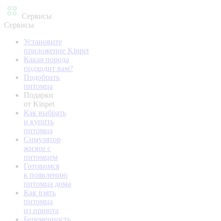
Сервисы
Сервисы
Установите
приложение Kinpet
Какая порода
подходит вам?
Подобрать
питомца
Подарки
от Kinpet
Как выбрать
и купить
питомца
Симулятор
жизни с
питомцем
Готовимся
к появлению
питомца дома
Как взять
питомца
из приюта
Беременность