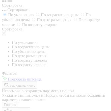
Сортировка
Сортировать
По умолчанию
По возрастанию цены
По
убыванию цены
По дате размещения
По возрасту:
моложе
По возрасту: старше
Сортировка
По умолчанию
По возрастанию цены
По убыванию цены
По дате размещения
По возрасту: моложе
По возрасту: старше
Фильтры
Подобрать питомца
Сохранить поиск
Невозможно сохранить параметры поиска
Укажите Тип питомца и Породу, чтобы мы могли сохранить
параметры вашего поиска
Понятно