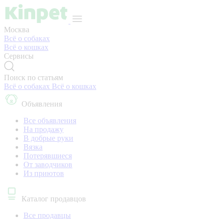
Москва
Всё о собаках
Всё о кошках
Сервисы
Поиск по статьям
Всё о собаках
Всё о кошках
Объявления
Все объявления
На продажу
В добрые руки
Вязка
Потерявшиеся
От заводчиков
Из приютов
Каталог продавцов
Все продавцы