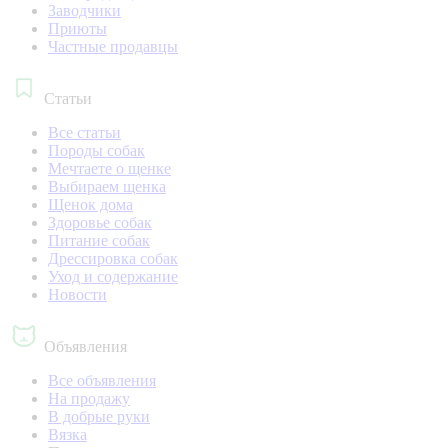
Заводчики
Приюты
Частные продавцы
Статьи
Все статьи
Породы собак
Мечтаете о щенке
Выбираем щенка
Щенок дома
Здоровье собак
Питание собак
Дрессировка собак
Уход и содержание
Новости
Объявления
Все объявления
На продажу
В добрые руки
Вязка