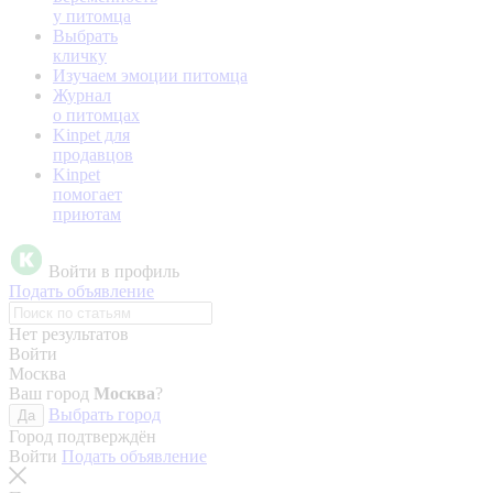
у питомца
Выбрать
кличку
Изучаем эмоции питомца
Журнал
о питомцах
Kinpet для
продавцов
Kinpet
помогает
приютам
Войти в профиль
Подать объявление
Нет результатов
Войти
Москва
Ваш город
Москва
?
Выбрать город
Да
Город подтверждён
Войти
Подать объявление