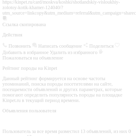
https://kinpet.ru/card/moskva/koshki/shotlandskiy-visloukhiy-
zolotoy-kotik-khamer-124040/?
utm_source=linkcopy&utm_medium=referral&utm_campaign=sharec
Ссылка скопирована
Действия
Позвонить
Написать сообщение
Поделиться
Добавить в избранное
Удалить из избранного
Пожаловаться на объявление
Рейтинг породы на Kinpet
Данный рейтинг формируется на основе частоты
упоминаний, поиска породы посетителями на сайте,
посещаемости объявлений и других параметрах, которые
помогают определить популярность породы на площадке
Kinpet.ru в текущий период времени.
Объявления пользователя
Пользователь за все время разместил 13 объявлений, из них 0