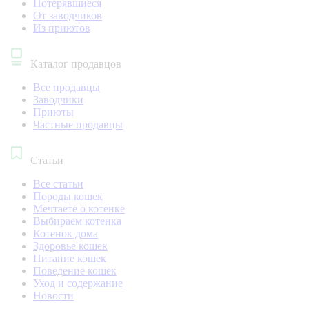
Потерявшиеся
От заводчиков
Из приютов
Каталог продавцов
Все продавцы
Заводчики
Приюты
Частные продавцы
Статьи
Все статьи
Породы кошек
Мечтаете о котенке
Выбираем котенка
Котенок дома
Здоровье кошек
Питание кошек
Поведение кошек
Уход и содержание
Новости