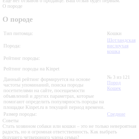
Еще нет отзывов о продавце. Ваш отзыв будет первым.
О породе
О породе
Тип питомца:
Кошки
Шотландская
Порода:
вислоухая
кошка
Рейтинг породы:
Рейтинг породы на Kinpet
№ 3 из 121
Данный рейтинг формируется на основе
Пород
частоты упоминаний, поиска породы
Кошек
посетителями на сайте, посещаемости
объявлений и других параметрах, которые
помогают определить популярность породы на
площадке Kinpet.ru в текущий период времени.
Размер породы:
Средние
Советы
Стать хозяином собаки или кошки – это не только невероятная
радость, но и огромная ответственность. Как выбрать
будущего четвероного члена семьи?