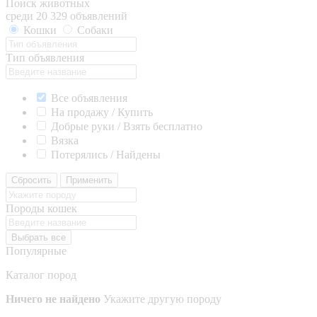
Поиск животных
среди 20 329 объявлений
Кошки
Собаки
Тип объявления
Все объявления
На продажу / Купить
Добрые руки / Взять бесплатно
Вязка
Потерялись / Найдены
Сбросить
Применить
Породы кошек
Выбрать все
Популярные
Каталог пород
Ничего не найдено
Укажите другую породу