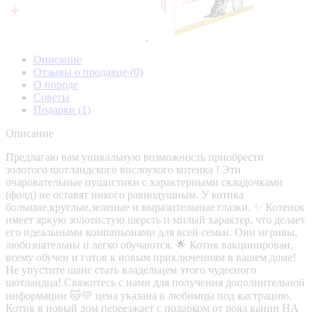
Описание
Отзывы о продавце
(0)
О породе
Советы
Подарки
(1)
Описание
Предлагаю вам уникальную возможность приобрести
золотого шотландского вислоухого котенка ! Эти
очаровательные пушистики с характерными складочками
(фолд) не оставят никого равнодушным. У котика
большие,круглые,зеленые и выразительные глазки. ✨ Котенок
имеет яркую золотистую шерсть и милый характер, что делает
его идеальными компаньонами для всей семьи. Они игривы,
любознательны и легко обучаются. 🌟 Котик вакцинирован,
всему обучен и готов к новым приключениям в вашем доме!
Не упустите шанс стать владельцем этого чудесного
шотландца! Свяжитесь с нами для получения дополнительной
информации 🐱💛 цена указана в любимцы под кастрацию.
Котик в новый дом переезжает с подарком от роял канин НА