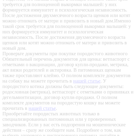
требуется для полноценной выкормки малышей: у них
формируется иммунитет и психологическая независимость.
После достижения двухмесячного возраста щенков или котят
можно отнимать от матери и привозить в новый дом.Именно
такой срок требуется для полноценной выкормки малышей: у
них формируется иммунитет и психологическая
независимость. После достижения двухмесячного возраста
щенков или котят можно отнимать от матери и привозить в
новый дом.
Проверьте документы при покупке породистого животного
Обязательный перечень документов для щенка: ветпаспорт с
отметками о вакцинации, договор купли-продажи, метрика,
акт вязки родителей и актировка. В питомниках щенкам
также проставляют клеймо. О полном комплекте документов
на собаку вы можете прочитать в
нашей статье
.
У
породистого котика должны быть следующие документы:
родословная (метрика), ветпаспорт с отметками о прививках и
дегельминтизации, договор купли-продажи. О полном
комплекте документов на породистую кошку вы можете
прочитать в
нашей статье
.
Приобретайте породистых животных только в
специализированных питомниках или у проверенных
заводчиков. Если у вас есть подозрения на мошеннические
действия – сразу же сообщите нам.
Подробнее о том, как
выбрать здорового и чистокровного питомца, читайте в