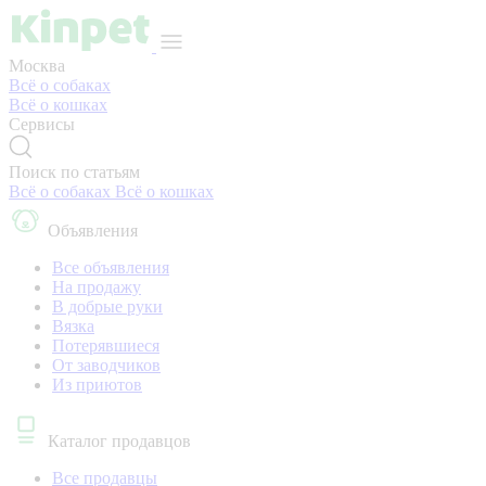
Москва
Всё о собаках
Всё о кошках
Сервисы
Поиск по статьям
Всё о собаках
Всё о кошках
Объявления
Все объявления
На продажу
В добрые руки
Вязка
Потерявшиеся
От заводчиков
Из приютов
Каталог продавцов
Все продавцы