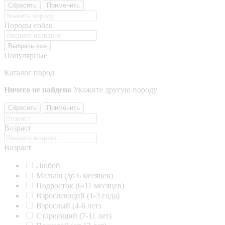
Сбросить
Применить
Породы собак
Выбрать все
Популярные
Каталог пород
Ничего не найдено
Укажите другую породу
Сбросить
Применить
Возраст
Возраст
Любой
Малыш (до 6 месяцев)
Подросток (6-11 месяцев)
Взрослеющий (1-3 года)
Взрослый (4-6 лет)
Стареющий (7-11 лет)