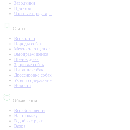
Заводчики
Приюты
Частные продавцы
Статьи
Все статьи
Породы собак
Мечтаете о щенке
Выбираем щенка
Щенок дома
Здоровье собак
Питание собак
Дрессировка собак
Уход и содержание
Новости
Объявления
Все объявления
На продажу
В добрые руки
Вязка