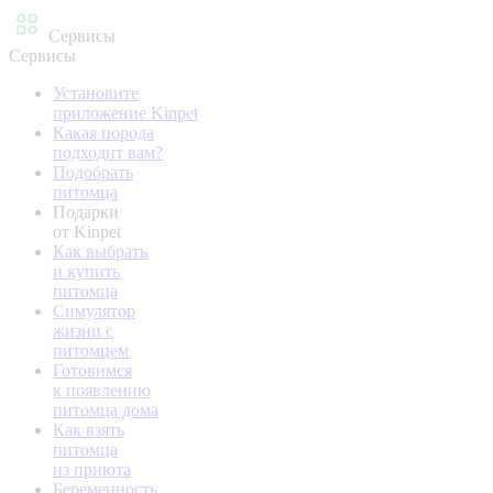
Сервисы
Сервисы
Установите
приложение Kinpet
Какая порода
подходит вам?
Подобрать
питомца
Подарки
от Kinpet
Как выбрать
и купить
питомца
Симулятор
жизни с
питомцем
Готовимся
к появлению
питомца дома
Как взять
питомца
из приюта
Беременность