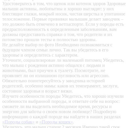
Удостоверьтесь в том, что щенок или котенок здоров
Здоровые
малыши активны, любопытны и хорошо выглядят: у них
блестящие глазки, мокрый носик, чистая шерстка и упитанное
телосложение. Первые прививки малышам делает заводчик –
это должно быть отмечено в ветпаспорте. Если у породы есть
предрасположенность к определенным заболеваниям, вам
должны предоставить справки о том, что родители и их
потомство прошли тесты и полностью здоровы.
Не делайте выбор по фото
Необходимо познакомиться с
будущим членом семьи лично. Так вы убедитесь в его
здоровье и определитесь с характером.
Уточните, социализирован ли маленький питомец
Убедитесь,
что малыш с рождения активно общался с людьми и
животными, был приучен к туалету. Посмотрите, не
проявляет ли он излишнюю пугливость или агрессию.
Обязательно поинтересуйтесь у заводчика историей
родителей, особенно мамы: каков их темперамент, заслуги,
состояние здоровья и возраст вязки.
Изучите особенности породы
Убедитесь, что хорошо изучили
особенности выбранной породы, и ответьте себе на вопрос:
сможете ли вы выделить необходимое время, ресурсы и
энергию для заботы о своем новом любимце? Подробную
информацию о каждой породе вы найдете в наших разделах
«Породы собак»
и
«Породы кошек»
.
Убедитесь, что малыш старше 2 месяцев
Именно такой срок