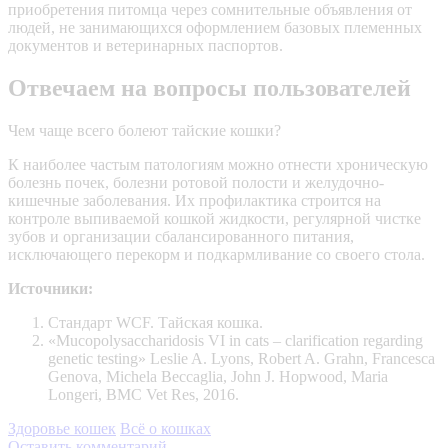
приобретения питомца через сомнительные объявления от
людей, не занимающихся оформлением базовых племенных
документов и ветеринарных паспортов.
Отвечаем на вопросы пользователей
Чем чаще всего болеют тайские кошки?
К наиболее частым патологиям можно отнести хроническую
болезнь почек, болезни ротовой полости и желудочно-
кишечные заболевания. Их профилактика строится на
контроле выпиваемой кошкой жидкости, регулярной чистке
зубов и организации сбалансированного питания,
исключающего перекорм и подкармливание со своего стола.
Источники:
Стандарт WCF. Тайская кошка.
«Mucopolysaccharidosis VI in cats – clarification regarding
genetic testing» Leslie A. Lyons, Robert A. Grahn, Francesca
Genova, Michela Beccaglia, John J. Hopwood, Maria
Longeri, BMC Vet Res, 2016.
Здоровье кошек
Всё о кошках
Оставить комментарий