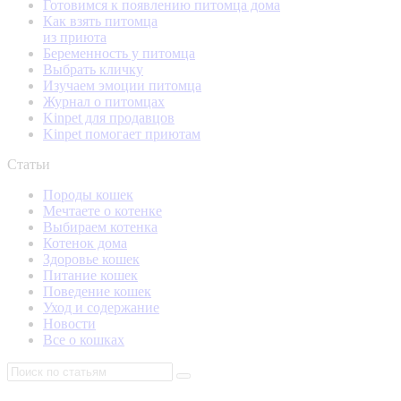
Готовимся к появлению питомца дома
Как взять питомца
из приюта
Беременность у питомца
Выбрать кличку
Изучаем эмоции питомца
Журнал о питомцах
Kinpet для продавцов
Kinpet помогает приютам
Статьи
Породы кошек
Мечтаете о котенке
Выбираем котенка
Котенок дома
Здоровье кошек
Питание кошек
Поведение кошек
Уход и содержание
Новости
Все о кошках