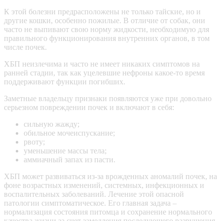
К этой болезни предрасположены не только тайские, но и
другие кошки, особенно пожилые. В отличие от собак, они
часто не выпивают свою норму жидкости, необходимую для
правильного функционирования внутренних органов, в том
числе почек.
ХБП неизлечима и часто не имеет никаких симптомов на
ранней стадии, так как уцелевшие
нефроны
какое-то время
поддерживают функции погибших.
Заметные владельцу признаки появляются уже при довольно
серьезном повреждении почек и включают в себя:
сильную жажду;
обильное мочеиспускание;
рвоту;
уменьшение массы тела;
аммиачный запах из пасти.
ХБП может развиваться из-за врожденных аномалий почек, на
фоне возрастных изменений, системных, инфекционных и
воспалительных заболеваний. Лечение этой опасной
патологии симптоматическое. Его главная задача –
нормализация состояния питомца и сохранение нормального
качества жизни за счет замедления последующего разрушения