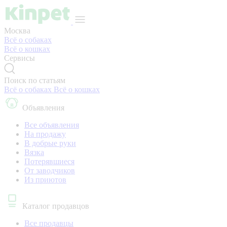
Москва
Всё о собаках
Всё о кошках
Сервисы
Поиск по статьям
Всё о собаках
Всё о кошках
Объявления
Все объявления
На продажу
В добрые руки
Вязка
Потерявшиеся
От заводчиков
Из приютов
Каталог продавцов
Все продавцы