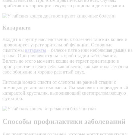
вмешательство. При этом практически во всех случаях
прибегают к коррекции текущего рациона и диетотерапии.
Катаракта
Входит в группу наследственных болезней тайских кошек и
провоцирует утрату зрительной функции. Основные
симптомы
катаракты
– белесое пятно или небольшая дымка на
зрачке. Они появляются на второй стадии заболевания.
Вплоть до этого момента кошка не теряет ориентацию в
пространстве и ведет себя как обычно, так как полагается на
свое обоняние и хорошо развитый слух.
Питомца можно спасти от слепоты на ранней стадии с
помощью установки импланта. Им заменяют поврежденный
катарактой
хрусталик
, выполняющий светопреломляющую
функцию.
Способы профилактики заболеваний
Для предупреждения болезней, которые могут встречаться у