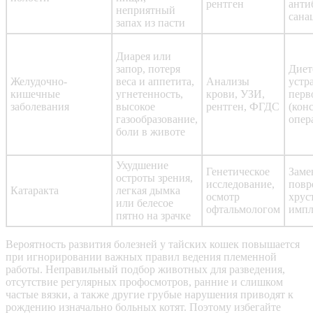
рентген
анти
неприятный
сана
запах из пасти
Диарея или
запор, потеря
Диет
Желудочно-
веса и аппетита,
Анализы
устр
кишечные
угнетенность,
крови, УЗИ,
перв
заболевания
высокое
рентген, ФГДС
(кон
газообразование,
опер
боли в животе
Ухудшение
Генетическое
Заме
остроты зрения,
исследование,
повр
Катаракта
легкая дымка
осмотр
хрус
или белесое
офтальмологом
импл
пятно на зрачке
Вероятность развития болезней у тайских кошек повышается
при игнорировании важных правил ведения племенной
работы. Неправильный подбор животных для разведения,
отсутствие регулярных профосмотров, ранние и слишком
частые вязки, а также другие грубые нарушения приводят к
рождению изначально больных котят. Поэтому избегайте