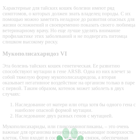
Характерные для тайских кошек болезни имеют ряд
симптомов, о которых должен знать владелец породы. С их
помощью можно заметить неладное до развития опасных для
жизни осложнений и своевременно показать своего любимца
ветеринарному врачу. Но еще лучше уделять внимание
профилактике этих заболеваний и не подвергать питомца
слишком высокому риску.
Мукополисахаридоз VI
Эта болезнь тайских кошек генетическая. Ее развитию
способствуют мутации в гене ARSB. Одна из них влечет за
собой тяжелую форму мукополисахаридоза, а вторая
оказывает негативное воздействие на организм только в паре
с первой. Таким образом, котенок может заболеть в двух
случаях:
Наследование от матери или отца хотя бы одного гена с
наиболее опасной формой мутации.
Наследование двух разных генов с мутацией.
Мукополисахариды, или гликозаминогликаны, – это очень
важные для организма вещества, покрывающие поверхность
клеток. Они входят в состав хрящей и связок, обеспечивая