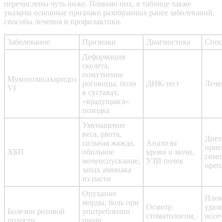
перечислены чуть ниже. Помимо них, в таблице также
указаны основные признаки разобранных ранее заболеваний,
способы лечения и профилактики.
Заболевание
Признаки
Диагностика
Спос
Деформация
скелета,
помутнение
Мукополисахаридоз
роговицы, боли
ДНК-тест
Лече
VI
в суставах,
«крадущаяся»
походка
Уменьшение
веса, рвота,
Диет
сильная жажда,
Анализы
прие
ХБП
обильное
крови и мочи,
симп
мочеиспускание,
УЗИ почек
преп
запах аммиака
из пасти
Опухание
Плом
морды, боль при
Осмотр
удал
Болезни ротовой
употреблении
стоматологом,
иссе
полости
пищи,