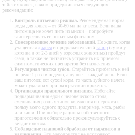
тайских кошек, важно придерживаться следующих
рекомендаций:
Контроль питьевого режима.
Рекомендуемая норма
воды для кошек – от 30-60 мл на кг веса. Если ваша
питомица не хочет пить из миски – попробуйте
заинтересовать ее питьевым фонтаном.
Своевременное лечение заболеваний.
Не ждите, когда
учащенная
диарея
и продолжительный
запор
(сутки у
котенка и от 2-3 дней у взрослых животных) пройдут
сами, а также не пытайтесь устранить их приемом
симптоматических препаратов без назначения.
Регулярная чистка зубов.
Старайтесь прибегать к ней
не реже 1 раза в неделю, а лучше – каждый день. Если
ваш питомец ест сухой корм, то часть зубного налета
может удаляться при рызгрызании крокетов.
Организация правильного питания.
Избегайте
подкармливания едой с человеческого стола,
смешивания разных типов кормления и перекоса в
пользу всего одного продукта, например, мяса, рыбы
или каши. При выборе рациона собственного
приготовления обязательно проконсультируйтесь с
ветдиетологом.
Соблюдение плановой обработки от паразитов и
вакцинации.
Эти мероприятия не исключают