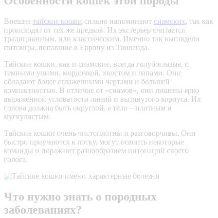
Особенности кошек этой породы
Внешне
тайские кошки
сильно напоминают
сиамских
, так как
происходят от тех же предков. Их
экстерьер
считается
традиционным, или классическим. Именно так выглядели
питомцы, попавшие в Европу из Таиланда.
Тайские кошки, как и сиамские, всегда голубоглазые, с
темными ушами, мордочкой, хвостом и лапами. Они
обладают более сглаженными чертами и большей
компактностью. В отличие от «сиамов», они лишены ярко
выраженной угловатости линий и вытянутого корпуса. Их
голова должна быть округлой, а тело – плотным и
мускулистым.
Тайские кошки очень чистоплотны и разговорчивы. Они
быстро приучаются к лотку, могут освоить некоторые
команды и поражают разнообразием интонаций своего
голоса.
Что нужно знать о породных
заболеваниях?