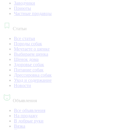
Заводчики
Приюты
Частные продавцы
Статьи
Все статьи
Породы собак
Мечтаете о щенке
Выбираем щенка
Щенок дома
Здоровье собак
Питание собак
Дрессировка собак
Уход и содержание
Новости
Объявления
Все объявления
На продажу
В добрые руки
Вязка