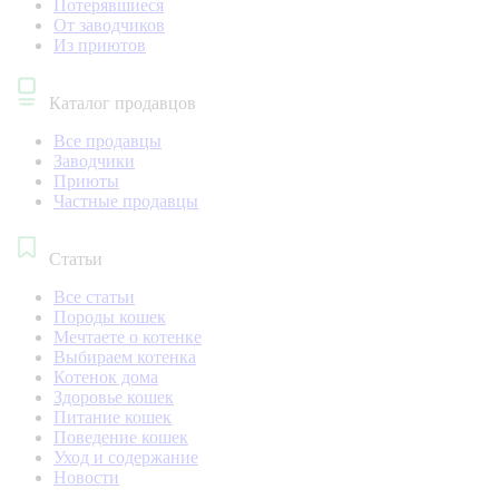
Потерявшиеся
От заводчиков
Из приютов
Каталог продавцов
Все продавцы
Заводчики
Приюты
Частные продавцы
Статьи
Все статьи
Породы кошек
Мечтаете о котенке
Выбираем котенка
Котенок дома
Здоровье кошек
Питание кошек
Поведение кошек
Уход и содержание
Новости