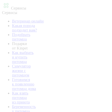
Сервисы
Сервисы
Ветеринар онлайн
Какая порода
подходит вам?
Подобрать
питомца
Подарки
от Kinpet
Как выбрать
и купить
питомца
Симулятор
жизни с
питомцем
Готовимся
к появлению
питомца дома
Как взять
питомца
из приюта
Беременность
у питомца