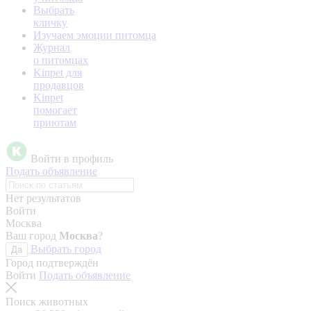
Выбрать
кличку
Изучаем эмоции питомца
Журнал
о питомцах
Kinpet для
продавцов
Kinpet
помогает
приютам
Войти в профиль
Подать объявление
Нет результатов
Войти
Москва
Ваш город
Москва
?
Выбрать город
Да
Город подтверждён
Войти
Подать объявление
Поиск животных