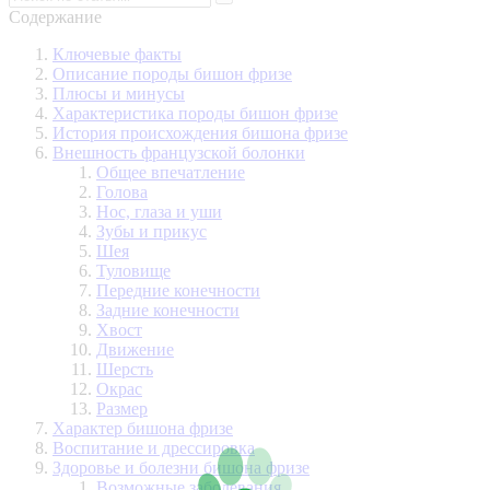
Содержание
Ключевые факты
Описание породы бишон фризе
Плюсы и минусы
Характеристика породы бишон фризе
История происхождения бишона фризе
Внешность французской болонки
Общее впечатление
Голова
Нос, глаза и уши
Зубы и прикус
Шея
Туловище
Передние конечности
Задние конечности
Хвост
Движение
Шерсть
Окрас
Размер
Характер бишона фризе
Воспитание и дрессировка
Здоровье и болезни бишона фризе
Возможные заболевания