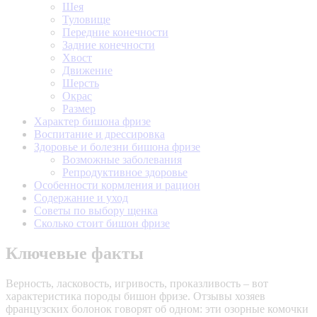
Шея
Туловище
Передние конечности
Задние конечности
Хвост
Движение
Шерсть
Окрас
Размер
Характер бишона фризе
Воспитание и дрессировка
Здоровье и болезни бишона фризе
Возможные заболевания
Репродуктивное здоровье
Особенности кормления и рацион
Содержание и уход
Советы по выбору щенка
Сколько стоит бишон фризе
Ключевые факты
Верность, ласковость, игривость, проказливость – вот
характеристика породы бишон фризе. Отзывы хозяев
французских болонок говорят об одном: эти озорные комочки