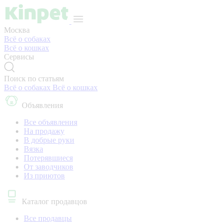
Москва
Всё о собаках
Всё о кошках
Сервисы
Поиск по статьям
Всё о собаках
Всё о кошках
Объявления
Все объявления
На продажу
В добрые руки
Вязка
Потерявшиеся
От заводчиков
Из приютов
Каталог продавцов
Все продавцы