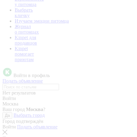
у питомца
Выбрать
кличку
Изучаем эмоции питомца
Журнал
о питомцах
Kinpet для
продавцов
Kinpet
помогает
приютам
Войти в профиль
Подать объявление
Нет результатов
Войти
Москва
Ваш город
Москва
?
Выбрать город
Да
Город подтверждён
Войти
Подать объявление