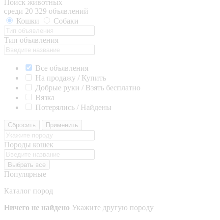
Поиск животных
среди 20 329 объявлений
Кошки
Собаки
Тип объявления
Все объявления
На продажу / Купить
Добрые руки / Взять бесплатно
Вязка
Потерялись / Найдены
Сбросить
Применить
Породы кошек
Выбрать все
Популярные
Каталог пород
Ничего не найдено
Укажите другую породу