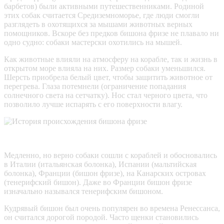
барбетов) были активными путешественниками. Родиной
этих собак считается Средиземноморье, где люди смогли
разглядеть в охотящихся за мышами животных верных
помощников. Вскоре без предков бишона фризе не плавало ни
одно судно: собаки мастерски охотились на мышей.
Как животные влияли на атмосферу на корабле, так и жизнь в
открытом море влияла на них. Размер собаки уменьшился.
Шерсть приобрела белый цвет, чтобы защитить животное от
перегрева. Глаза потемнели (ограничение попадания
солнечного света на сетчатку). Нос стал черного цвета, что
позволило лучше испарять с его поверхности влагу.
Медленно, но верно собаки сошли с кораблей и обосновались
в Италии (итальянская болонка), Испании (мальтийская
болонка), Франции (бишон фризе), на Канарских островах
(тенерифский бишон). Даже во Франции бишон фризе
изначально назывался тенерифским бишоном.
Кудрявый бишон был очень популярен во времена Ренессанса,
он считался дорогой породой. Часто щенки становились