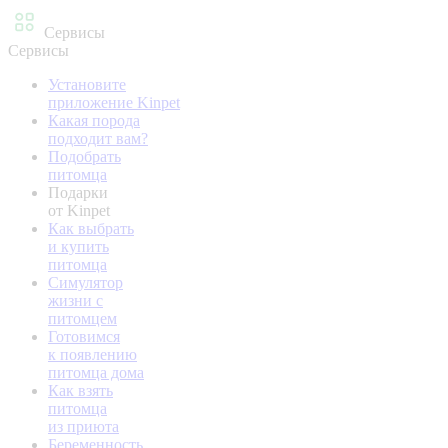
Сервисы
Сервисы
Установите
приложение Kinpet
Какая порода
подходит вам?
Подобрать
питомца
Подарки
от Kinpet
Как выбрать
и купить
питомца
Симулятор
жизни с
питомцем
Готовимся
к появлению
питомца дома
Как взять
питомца
из приюта
Беременность