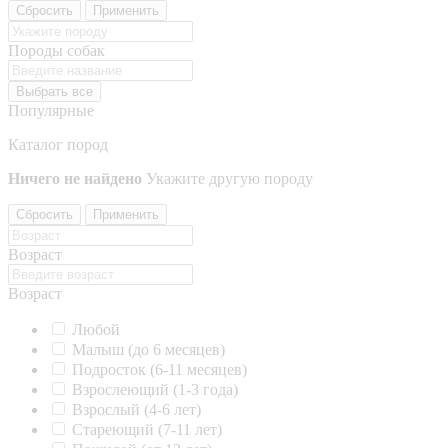
Сбросить
Применить
Породы собак
Выбрать все
Популярные
Каталог пород
Ничего не найдено
Укажите другую породу
Сбросить
Применить
Возраст
Возраст
Любой
Малыш (до 6 месяцев)
Подросток (6-11 месяцев)
Взрослеющий (1-3 года)
Взрослый (4-6 лет)
Стареющий (7-11 лет)