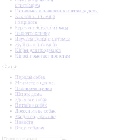
с питомцем
Готовимся к появлению питомца дома
Как взять питомца
из приюта
Беременность у питомца
Выбрать кличку
Изучаем эмоции питомца
Журнал о питомцах
Kinpet для продавцов
Kinpet помогает приютам
Статьи
Породы собак
Мечтаете о щенке
Выбираем щенка
Щенок дома
Здоровье собак
Питание собак
Дрессировка собак
Уход и содержание
Новости
Все о собаках