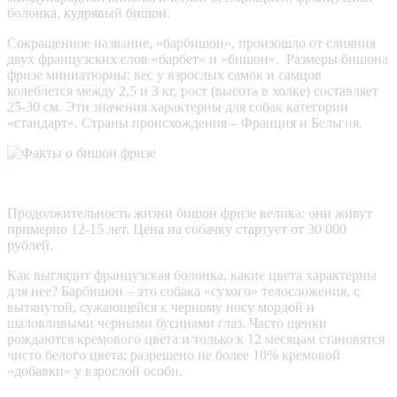
болонка, кудрявый бишон.
Сокращенное название, «барбишон», произошло от слияния
двух французских слов «барбет» и «бишон». Размеры бишона
фризе миниатюрны: вес у взрослых самок и самцов
колеблется между 2,5 и 3 кг, рост (высота в холке) составляет
25-30 см. Эти значения характерны для собак категории
«стандарт». Страны происхождения – Франция и Бельгия.
Продолжительность жизни бишон фризе велика: они живут
примерно 12-15 лет. Цена на собачку стартует от 30 000
рублей.
Как выглядит французская болонка, какие цвета характерны
для нее? Барбишон – это собака «сухого» телосложения, с
вытянутой, сужающейся к черному носу мордой и
шаловливыми черными бусинами глаз. Часто щенки
рождаются кремового цвета и только к 12 месяцам становятся
чисто белого цвета; разрешено не более 10% кремовой
«добавки» у взрослой особи.