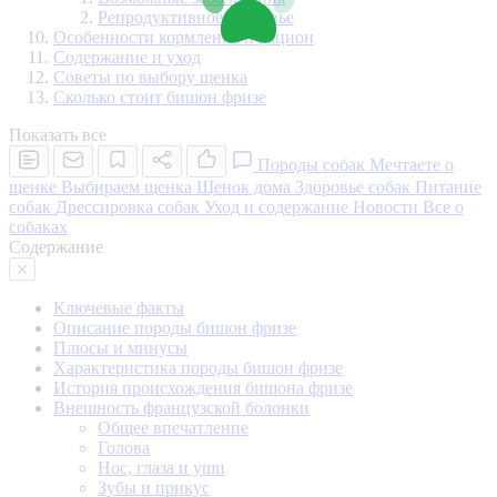
Репродуктивное здоровье
Особенности кормления и рацион
Содержание и уход
Советы по выбору щенка
Сколько стоит бишон фризе
Показать все
Породы собак
Мечтаете о
щенке
Выбираем щенка
Щенок дома
Здоровье собак
Питание
собак
Дрессировка собак
Уход и содержание
Новости
Все о
собаках
Содержание
Ключевые факты
Описание породы бишон фризе
Плюсы и минусы
Характеристика породы бишон фризе
История происхождения бишона фризе
Внешность французской болонки
Общее впечатление
Голова
Нос, глаза и уши
Зубы и прикус