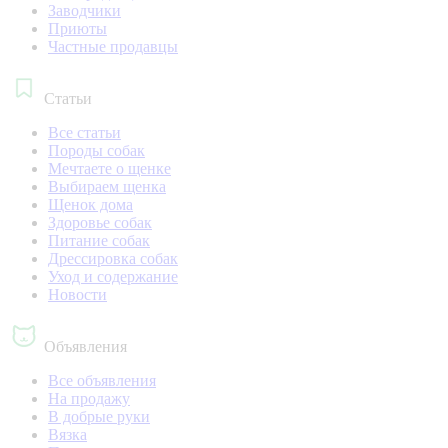
Заводчики
Приюты
Частные продавцы
Статьи
Все статьи
Породы собак
Мечтаете о щенке
Выбираем щенка
Щенок дома
Здоровье собак
Питание собак
Дрессировка собак
Уход и содержание
Новости
Объявления
Все объявления
На продажу
В добрые руки
Вязка