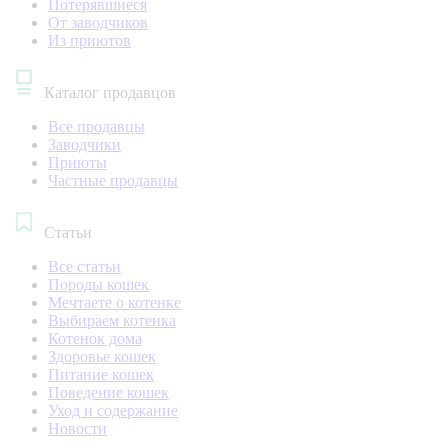
Потерявшиеся
От заводчиков
Из приютов
Каталог продавцов
Все продавцы
Заводчики
Приюты
Частные продавцы
Статьи
Все статьи
Породы кошек
Мечтаете о котенке
Выбираем котенка
Котенок дома
Здоровье кошек
Питание кошек
Поведение кошек
Уход и содержание
Новости