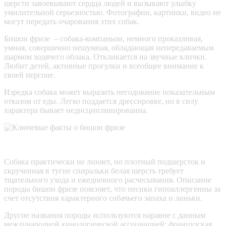
шерсти завоевывают сердца людей и вызывают улыбку
умилительной серьезностью. Фотографии, картинки, видео не
могут передать очарования этих собак.
Бишон фризе – собака-компаньон, немного проказливая,
умная, совершенно нешумная, обладающая непередаваемым
шармом ходячего облака. Откликается на звучные клички.
Любит детей, активные прогулки и всеобщее внимание к
своей персоне.
Изредка собака может выразить негодование показательным
отказом от еды. Легко поддается дрессировке, но в силу
характера бывает недисциплинированна.
Собака практически не линяет, но плотный подшерсток и
скрученная в тугие спиральки белая шерсть требует
тщательного ухода и ежедневного расчесывания. Описание
породы бишон фризе поясняет, что песики гипоаллергенны за
счет отсутствия характерного собачьего запаха и линьки.
Другие названия породы используются наравне с данным
международной кинологической ассоциацией: французская