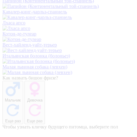
Папийон (Континентальный той-спаниель)
Кавалер-кинг-чарльз-спаниель
Лхаса апсо
Котон-де-тулеар
Вест-хайленд-уайт-терьер
Итальянская болонка (болоньез)
Малая львиная собака (левхен)
Как назвать бишон фризе?
Мальчик
Девочка
Еще раз
Еще раз
Чтобы узнать кличку будущего питомца, выберите пол