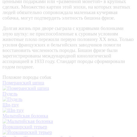
ценными подарками или «разменной монетой» в крупных
сделках. Множество картин этой эпохи, на которых знатных
людей обязательно сопровождала маленькая кучерявая
собачка, могут подтвердить элитность бишона фризе.
Долгая жизнь при дворе сыграла с кудрявыми болонками
злую шутку: не приспособленные к суровым условиям
животные плохо пережили первую половину XX века. Только
усилия французских и бельгийских заводчиков помогли
восстановить численность породы. Бишон фризе были
зарегистрированы международной кинологической
ассоциацией в 1933 году. Стандарт породы сформировали
годом позднее.
Похожие породы собак
Померанский шпиц
Пудель
Ши-тцу
Мальтийская болонка
Йоркширский терьер