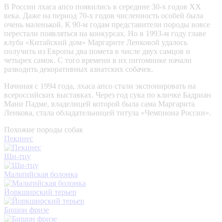
В России лхаса апсо появились в середине 30-х годов XX
века. Даже на период 70-х годов численность особей была
очень маленькой. К 90-м годам представители породы вовсе
перестали появляться на конкурсах. Но в 1993-м году главе
клуба «Китайский дом» Маргарите Ленковой удалось
получить из Европы два помета в числе двух самцов и
четырех самок. С того времени в их питомнике начали
разводить декоративных азиатских собачек.
Начиная с 1994 года, лхаса апсо стали экспонировать на
всероссийских выставках. Через год сука по кличке Бадриан
Мани Падме, владелицей которой была сама Маргарита
Ленкова, стала обладательницей титула «Чемпиона России».
Похожие породы собак
Пекинес
Ши-тцу
Мальтийская болонка
Йоркширский терьер
Бишон фризе