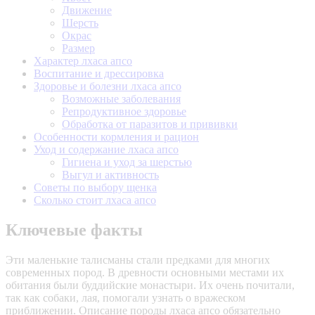
Движение
Шерсть
Окрас
Размер
Характер лхаса апсо
Воспитание и дрессировка
Здоровье и болезни лхаса апсо
Возможные заболевания
Репродуктивное здоровье
Обработка от паразитов и прививки
Особенности кормления и рацион
Уход и содержание лхаса апсо
Гигиена и уход за шерстью
Выгул и активность
Советы по выбору щенка
Сколько стоит лхаса апсо
Ключевые факты
Эти маленькие талисманы стали предками для многих
современных пород. В древности основными местами их
обитания были буддийские монастыри. Их очень почитали,
так как собаки, лая, помогали узнать о вражеском
приближении. Описание породы лхаса апсо обязательно