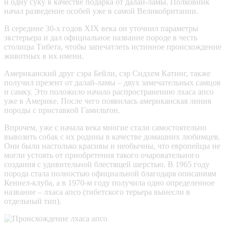
и одну суку в качестве подарка от далай-ламы. Полковник
начал разведение особей уже в самой Великобритании.
В середине 30-х годов XIX века он уточнил параметры
экстерьера и дал официальное название породе в честь
столицы Тибета, чтобы запечатлеть истинное происхождение
животных в их имени.
Американский друг сэра Бейли, сэр Сидхем Катинг, также
получил презент от далай-ламы – двух замечательных самцов
и самку. Это положило начало распространению лхаса апсо
уже в Америке. После чего появилась американская линия
породы с приставкой Гамильтон.
Впрочем, уже с начала века многие стали самостоятельно
вывозить собак с их родины в качестве домашних любимцев.
Они были настолько красивы и необычны, что европейцы не
могли устоять от приобретения такого очаровательного
создания с удивительной блестящей шерстью. В 1965 году
порода стала полностью официальной благодаря описаниям
Кеннел-клуба, а в 1970-м году получила одно определенное
название – лхаса апсо (тибетского терьера вынесли в
отдельный тип).