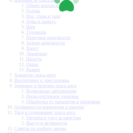
Внешность лхаса апсо
Общее впечатление
Голова
Нос, глаза и уши
Зубы и прикус
Шея
Туловище
Передние конечности
Задние конечности
Хвост
Движение
Шерсть
Окрас
Размер
Характер лхаса апсо
Воспитание и дрессировка
Здоровье и болезни лхаса апсо
Возможные заболевания
Репродуктивное здоровье
Обработка от паразитов и прививки
Особенности кормления и рацион
Уход и содержание лхаса апсо
Гигиена и уход за шерстью
Выгул и активность
Советы по выбору щенка