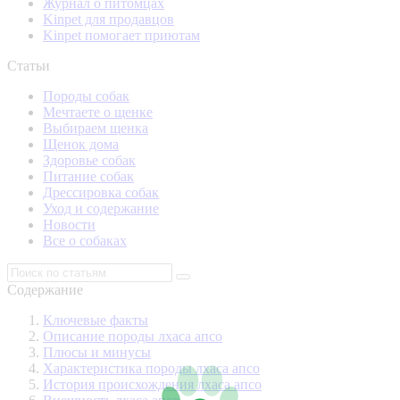
Журнал о питомцах
Kinpet для продавцов
Kinpet помогает приютам
Статьи
Породы собак
Мечтаете о щенке
Выбираем щенка
Щенок дома
Здоровье собак
Питание собак
Дрессировка собак
Уход и содержание
Новости
Все о собаках
Содержание
Ключевые факты
Описание породы лхаса апсо
Плюсы и минусы
Характеристика породы лхаса апсо
История происхождения лхаса апсо