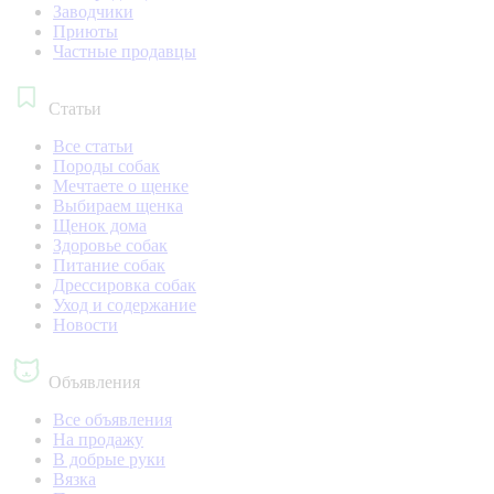
Заводчики
Приюты
Частные продавцы
Статьи
Все статьи
Породы собак
Мечтаете о щенке
Выбираем щенка
Щенок дома
Здоровье собак
Питание собак
Дрессировка собак
Уход и содержание
Новости
Объявления
Все объявления
На продажу
В добрые руки
Вязка