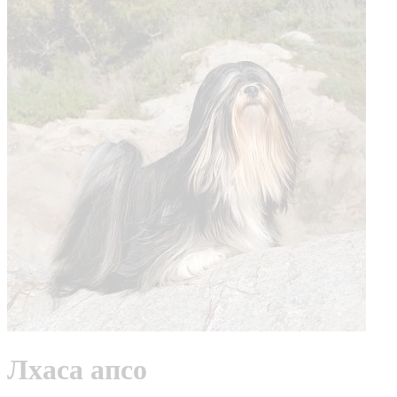
Лхаса апсо