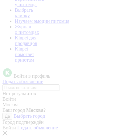
у питомца
Выбрать
кличку
Изучаем эмоции питомца
Журнал
о питомцах
Kinpet для
продавцов
Kinpet
помогает
приютам
Войти в профиль
Подать объявление
Нет результатов
Войти
Москва
Ваш город
Москва
?
Выбрать город
Да
Город подтверждён
Войти
Подать объявление