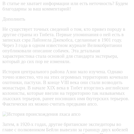
В статье не хватает информации или есть неточность? Будем
благодарны за ваш комментарий!
Дополнить
Не существует точных сведений о том, кто привез породу в
другие страны из Тибета. Первые упоминания о ней есть в
записках сэра Лайонела Джекобса, сделанные в 1901 году.
Через 3 года в одном известном журнале Великобритании
опубликовали описание собачек. Эта детальная
характеристика стала основой для стандарта экстерьера,
который до сих пор не изменяли.
История центрального района Азии мало изучена. Однако
точно известно, что на этих огромных территориях кочевали
охотники, пастухи. В конце VIII века они стали возводить
монастыри. В начале XIX века в Тибет вторглись английские
колонисты, которые ввезли на территорию так называемых
лхасских терьеров, ранее носивших имя бхутерских терьеров.
Фактически их можно считать предками апсо.
Затем, в 1920-х годах, другие британские экспедиторы во
главе с полковником Бейли вывезли за границу двух кобелей