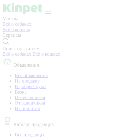
Москва
Всё о собаках
Всё о кошках
Сервисы
Поиск по статьям
Всё о собаках
Всё о кошках
Объявления
Все объявления
На продажу
В добрые руки
Вязка
Потерявшиеся
От заводчиков
Из приютов
Каталог продавцов
Все продавцы