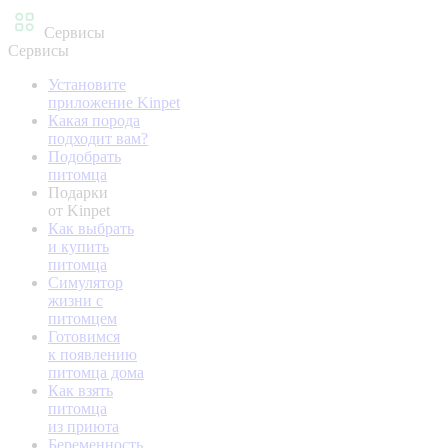
Сервисы
Сервисы
Установите
приложение Kinpet
Какая порода
подходит вам?
Подобрать
питомца
Подарки
от Kinpet
Как выбрать
и купить
питомца
Симулятор
жизни с
питомцем
Готовимся
к появлению
питомца дома
Как взять
питомца
из приюта
Беременность