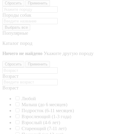
Сбросить
Применить
Породы собак
Выбрать все
Популярные
Каталог пород
Ничего не найдено
Укажите другую породу
Сбросить
Применить
Возраст
Возраст
Любой
Малыш (до 6 месяцев)
Подросток (6-11 месяцев)
Взрослеющий (1-3 года)
Взрослый (4-6 лет)
Стареющий (7-11 лет)