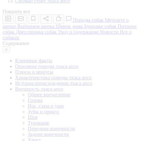
Сколько стоит лхаса апсо
Показать все
Породы собак
Мечтаете о
щенке
Выбираем щенка
Щенок дома
Здоровье собак
Питание
собак
Дрессировка собак
Уход и содержание
Новости
Все о
собаках
Содержание
Ключевые факты
Описание породы лхаса апсо
Плюсы и минусы
Характеристика породы лхаса апсо
История происхождения лхаса апсо
Внешность лхаса апсо
Общее впечатление
Голова
Нос, глаза и уши
Зубы и прикус
Шея
Туловище
Передние конечности
Задние конечности
Хвост