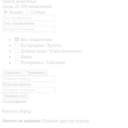
Поиск животных
среди 20 329 объявлений
Кошки
Собаки
Тип объявления
Все объявления
На продажу / Купить
Добрые руки / Взять бесплатно
Вязка
Потерялись / Найдены
Сбросить
Применить
Породы кошек
Выбрать все
Популярные
Каталог пород
Ничего не найдено
Укажите другую породу