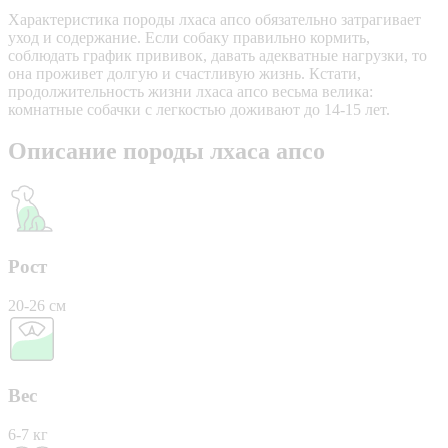
Характеристика породы лхаса апсо обязательно затрагивает
уход и содержание. Если собаку правильно кормить,
соблюдать график прививок, давать адекватные нагрузки, то
она проживет долгую и счастливую жизнь. Кстати,
продолжительность жизни лхаса апсо весьма велика:
комнатные собачки с легкостью доживают до 14-15 лет.
Описание породы лхаса апсо
Рост
20-26 см
Вес
6-7 кг