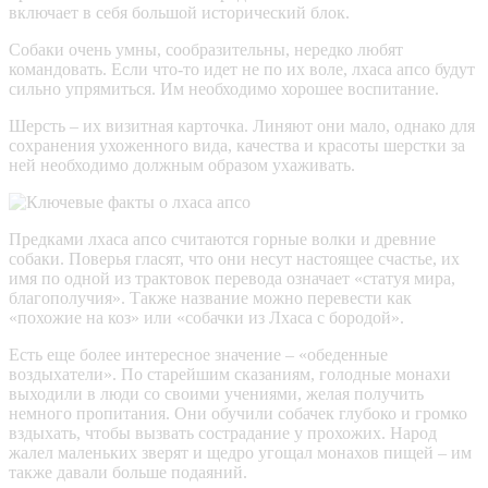
включает в себя большой исторический блок.
Собаки очень умны, сообразительны, нередко любят
командовать. Если что-то идет не по их воле, лхаса апсо будут
сильно упрямиться. Им необходимо хорошее воспитание.
Шерсть – их визитная карточка. Линяют они мало, однако для
сохранения ухоженного вида, качества и красоты шерстки за
ней необходимо должным образом ухаживать.
Предками лхаса апсо считаются горные волки и древние
собаки. Поверья гласят, что они несут настоящее счастье, их
имя по одной из трактовок перевода означает «статуя мира,
благополучия». Также название можно перевести как
«похожие на коз» или «собачки из Лхаса с бородой».
Есть еще более интересное значение – «обеденные
воздыхатели». По старейшим сказаниям, голодные монахи
выходили в люди со своими учениями, желая получить
немного пропитания. Они обучили собачек глубоко и громко
вздыхать, чтобы вызвать сострадание у прохожих. Народ
жалел маленьких зверят и щедро угощал монахов пищей – им
также давали больше подаяний.