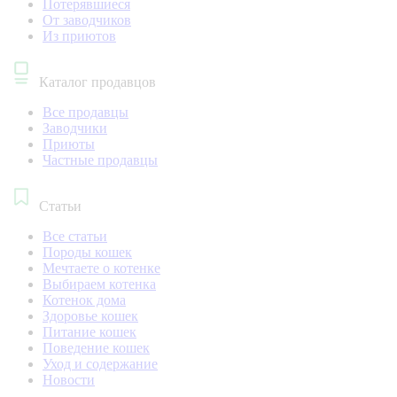
Потерявшиеся
От заводчиков
Из приютов
Каталог продавцов
Все продавцы
Заводчики
Приюты
Частные продавцы
Статьи
Все статьи
Породы кошек
Мечтаете о котенке
Выбираем котенка
Котенок дома
Здоровье кошек
Питание кошек
Поведение кошек
Уход и содержание
Новости