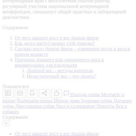
Ветеринарный врач с многолетним опытом работы,
регулярный участник национальной ветеринарной
конференции, специалист общей практики и лабораторной
диагностики.
Содержание
От чего зависит рост и вес бишон фризе
Как долго растут щенки этой породы?
Сколько весит бишон фризе – изменение роста и веса в
разном возрасте
Причины лишнего или сниженного веса и
рекомендации для владельцев
Лишний вес – методы контроля
Недостаточный вес – что делать?
Показать все
Породы собак
Мечтаете о
щенке
Выбираем щенка
Щенок дома
Здоровье собак
Питание
собак
Дрессировка собак
Уход и содержание
Новости
Все о
собаках
Содержание
От чего зависит рост и вес бишон фризе