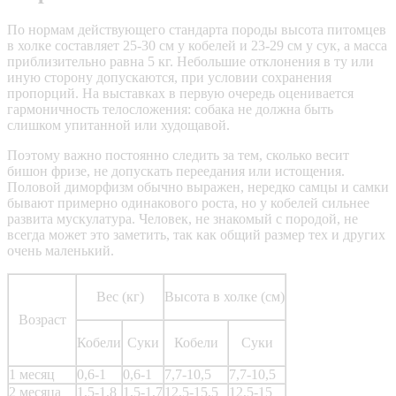
По нормам действующего стандарта породы высота питомцев
в холке составляет 25-30 см у кобелей и 23-29 см у сук, а масса
приблизительно равна 5 кг. Небольшие отклонения в ту или
иную сторону допускаются, при условии сохранения
пропорций. На выставках в первую очередь оценивается
гармоничность телосложения: собака не должна быть
слишком упитанной или худощавой.
Поэтому важно постоянно следить за тем, сколько весит
бишон фризе, не допускать переедания или истощения.
Половой диморфизм
обычно выражен, нередко самцы и самки
бывают примерно одинакового роста, но у кобелей сильнее
развита мускулатура. Человек, не знакомый с породой, не
всегда может это заметить, так как общий размер тех и других
очень маленький.
Вес (кг)
Высота в холке (см)
Возраст
Кобели
Суки
Кобели
Суки
1 месяц
0,6-1
0,6-1
7,7-10,5
7,7-10,5
2 месяца
1,5-1,8
1,5-1,7
12,5-15,5
12,5-15