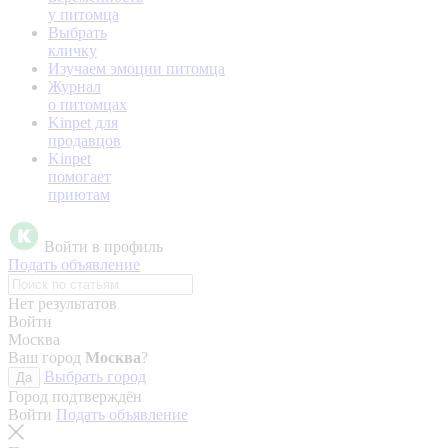
у питомца
Выбрать
кличку
Изучаем эмоции питомца
Журнал
о питомцах
Kinpet для
продавцов
Kinpet
помогает
приютам
Войти в профиль
Подать объявление
Нет результатов
Войти
Москва
Ваш город
Москва
?
Выбрать город
Да
Город подтверждён
Войти
Подать объявление