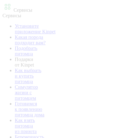
Сервисы
Сервисы
Установите
приложение Kinpet
Какая порода
подходит вам?
Подобрать
питомца
Подарки
от Kinpet
Как выбрать
и купить
питомца
Симулятор
жизни с
питомцем
Готовимся
к появлению
питомца дома
Как взять
питомца
из приюта
Беременность