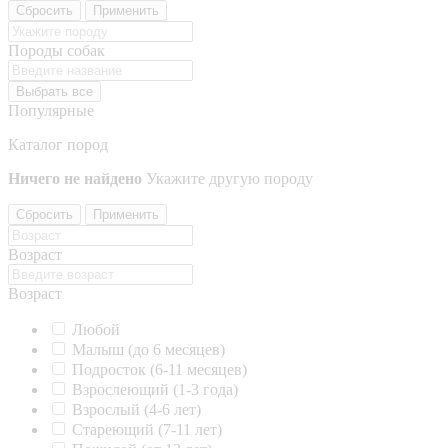
Сбросить
Применить
Породы собак
Выбрать все
Популярные
Каталог пород
Ничего не найдено
Укажите другую породу
Сбросить
Применить
Возраст
Возраст
Любой
Малыш (до 6 месяцев)
Подросток (6-11 месяцев)
Взрослеющий (1-3 года)
Взрослый (4-6 лет)
Стареющий (7-11 лет)