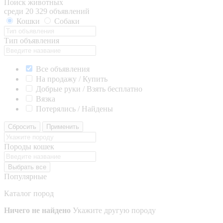
Поиск животных
среди 20 329 объявлений
Кошки
Собаки
Тип объявления
Все объявления
На продажу / Купить
Добрые руки / Взять бесплатно
Вязка
Потерялись / Найдены
Сбросить
Применить
Породы кошек
Выбрать все
Популярные
Каталог пород
Ничего не найдено
Укажите другую породу