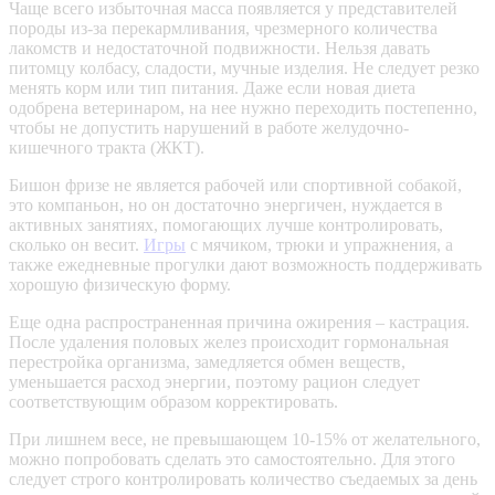
Чаще всего избыточная масса появляется у представителей
породы из-за перекармливания, чрезмерного количества
лакомств и недостаточной подвижности. Нельзя давать
питомцу колбасу, сладости, мучные изделия. Не следует резко
менять корм или тип питания. Даже если новая диета
одобрена ветеринаром, на нее нужно переходить постепенно,
чтобы не допустить нарушений в работе желудочно-
кишечного тракта (ЖКТ).
Бишон фризе не является рабочей или спортивной собакой,
это компаньон, но он достаточно энергичен, нуждается в
активных занятиях, помогающих лучше контролировать,
сколько он весит.
Игры
с мячиком, трюки и упражнения, а
также ежедневные прогулки дают возможность поддерживать
хорошую физическую форму.
Еще одна распространенная причина ожирения – кастрация.
После удаления половых желез происходит гормональная
перестройка организма, замедляется обмен веществ,
уменьшается расход энергии, поэтому рацион следует
соответствующим образом корректировать.
При лишнем весе, не превышающем 10-15% от желательного,
можно попробовать сделать это самостоятельно. Для этого
следует строго контролировать количество съедаемых за день