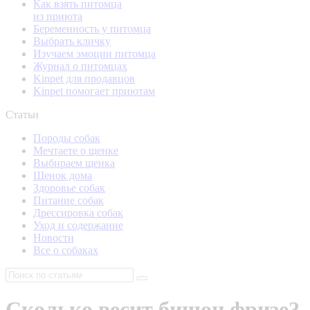
Как взять питомца
из приюта
Беременность у питомца
Выбрать кличку
Изучаем эмоции питомца
Журнал о питомцах
Kinpet для продавцов
Kinpet помогает приютам
Статьи
Породы собак
Мечтаете о щенке
Выбираем щенка
Щенок дома
Здоровье собак
Питание собак
Дрессировка собак
Уход и содержание
Новости
Все о собаках
Сколько весит бишон фризе?