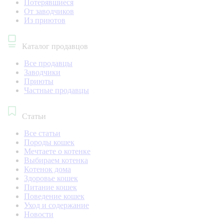
Потерявшиеся
От заводчиков
Из приютов
Каталог продавцов
Все продавцы
Заводчики
Приюты
Частные продавцы
Статьи
Все статьи
Породы кошек
Мечтаете о котенке
Выбираем котенка
Котенок дома
Здоровье кошек
Питание кошек
Поведение кошек
Уход и содержание
Новости