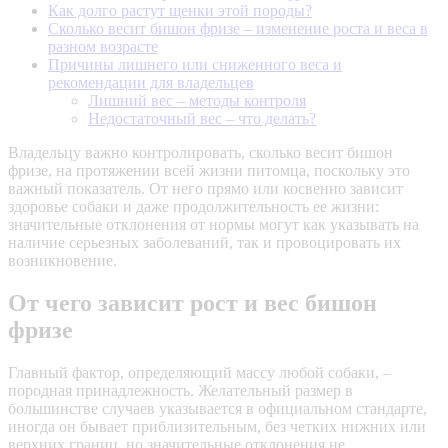
Как долго растут щенки этой породы?
Сколько весит бишон фризе – изменение роста и веса в
разном возрасте
Причины лишнего или сниженного веса и
рекомендации для владельцев
Лишний вес – методы контроля
Недостаточный вес – что делать?
Владельцу важно контролировать, сколько весит бишон
фризе, на протяжении всей жизни питомца, поскольку это
важный показатель. От него прямо или косвенно зависит
здоровье собаки и даже продолжительность ее жизни:
значительные отклонения от нормы могут как указывать на
наличие серьезных заболеваний, так и провоцировать их
возникновение.
От чего зависит рост и вес бишон
фризе
Главный фактор, определяющий массу любой собаки, –
породная принадлежность. Желательный размер в
большинстве случаев указывается в официальном стандарте,
иногда он бывает приблизительным, без четких нижних или
верхних границ, но значительные отклонения не