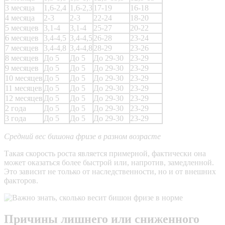
3 месяца
1,6-2,4
1,6-2,3
17-19
16-18
4 месяца
2-3
2-3
22-24
18-20
5 месяцев
3,1-4
3,1-4
25-27
20-22
6 месяцев
3,4-4,5
3,4-4,5
26-28
23-24
7 месяцев
3,4-4,8
3,4-4,8
28-29
23-26
8 месяцев
До 5
До 5
До 29-30
23-29
9 месяцев
До 5
До 5
До 29-30
23-29
10 месяцев
До 5
До 5
До 29-30
23-29
11 месяцев
До 5
До 5
До 29-30
23-29
12 месяцев
До 5
До 5
До 29-30
23-29
2 года
До 5
До 5
До 29-30
23-29
3 года
До 5
До 5
До 29-30
23-29
Средний вес бишона фризе в разном возрасте
Такая скорость роста является примерной, фактически она
может оказаться более быстрой или, напротив, замедленной.
Это зависит не только от наследственности, но и от внешних
факторов.
Причины лишнего или сниженного