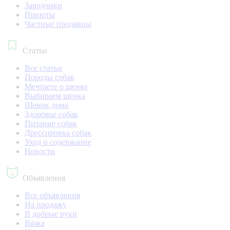
Заводчики
Приюты
Частные продавцы
Статьи
Все статьи
Породы собак
Мечтаете о щенке
Выбираем щенка
Щенок дома
Здоровье собак
Питание собак
Дрессировка собак
Уход и содержание
Новости
Объявления
Все объявления
На продажу
В добрые руки
Вязка