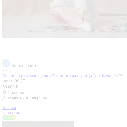
Бишон фризе
5 мес.
Бишона красивые щенки
Калининград, улица Алябьева, 34
29
июля, 09:27
50 000 ₽
Подарок
Документы проверены
Ксенья
Заводчик