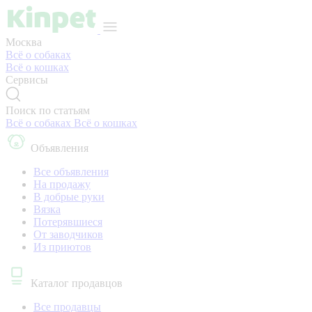
Москва
Всё о собаках
Всё о кошках
Сервисы
Поиск по статьям
Всё о собаках
Всё о кошках
Объявления
Все объявления
На продажу
В добрые руки
Вязка
Потерявшиеся
От заводчиков
Из приютов
Каталог продавцов
Все продавцы