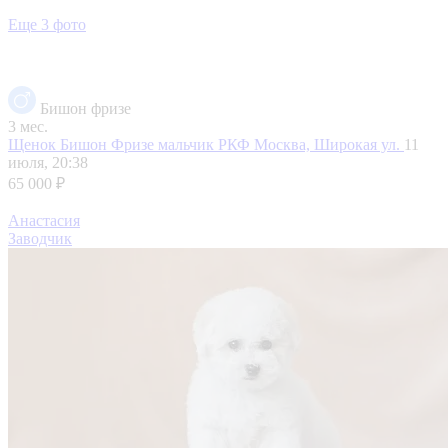
Еще 3 фото
Бишон фризе
3 мес.
Щенок Бишон Фризе мальчик РКФ
Москва, Широкая ул.
11
июля, 20:38
65 000 ₽
Анастасия
Заводчик