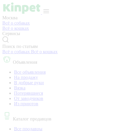
Москва
Всё о собаках
Всё о кошках
Сервисы
Поиск по статьям
Всё о собаках
Всё о кошках
Объявления
Все объявления
На продажу
В добрые руки
Вязка
Потерявшиеся
От заводчиков
Из приютов
Каталог продавцов
Все продавцы