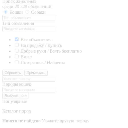
Поиск животных
среди 20 329 объявлений
Кошки
Собаки
Тип объявления
Все объявления
На продажу / Купить
Добрые руки / Взять бесплатно
Вязка
Потерялись / Найдены
Сбросить
Применить
Породы кошек
Выбрать все
Популярные
Каталог пород
Ничего не найдено
Укажите другую породу