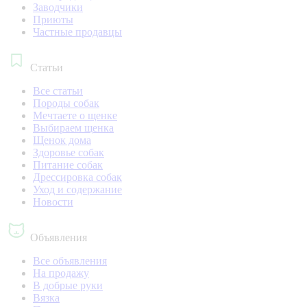
Заводчики
Приюты
Частные продавцы
Статьи
Все статьи
Породы собак
Мечтаете о щенке
Выбираем щенка
Щенок дома
Здоровье собак
Питание собак
Дрессировка собак
Уход и содержание
Новости
Объявления
Все объявления
На продажу
В добрые руки
Вязка