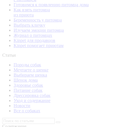
Готовимся к появлению питомца дома
Как взять питомца
из приюта
Беременность у питомца
Выбрать кличку
Изучаем эмоции питомца
Журнал о питомцах
Kinpet для продавцов
Kinpet помогает приютам
Статьи
Породы собак
Мечтаете о щенке
Выбираем щенка
Щенок дома
Здоровье собак
Питание собак
Дрессировка собак
Уход и содержание
Новости
Все о собаках
Содержание