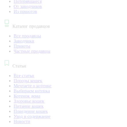
Потерявшиеся
От заводчиков
Из приютов
Каталог продавцов
Все продавцы
Заводчики
Приюты
Частные продавцы
Статьи
Все статьи
Породы кошек
Мечтаете о котенке
Выбираем котенка
Котенок дома
Здоровье кошек
Питание кошек
Поведение кошек
Уход и содержание
Новости