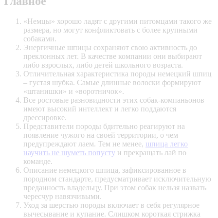
Главное
«Немцы» хорошо ладят с другими питомцами такого же
размера, но могут конфликтовать с более крупными
собаками.
Энергичные шпицы сохраняют свою активность до
преклонных лет. В качестве компании они выбирают
либо взрослых, либо детей школьного возраста.
Отличительная характеристика породы немецкий шпиц
– густая шубка. Самые длинные волоски формируют
«штанишки» и «воротничок».
Все ростовые разновидности этих собак-компаньонов
имеют высокий интеллект и легко поддаются
дрессировке.
Представители породы бдительно реагируют на
появление чужого на своей территории, о чем
предупреждают лаем. Тем не менее,
шпица легко
научить не шуметь попусту
и прекращать лай по
команде.
Описание немецкого шпица, зафиксированное в
породном стандарте, предусматривает исключительную
преданность владельцу. При этом собак нельзя назвать
чересчур навязчивыми.
Уход за шерстью породы включает в себя регулярное
вычесывание и купание. Слишком короткая стрижка