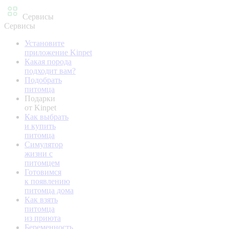
Сервисы
Сервисы
Установите
приложение Kinpet
Какая порода
подходит вам?
Подобрать
питомца
Подарки
от Kinpet
Как выбрать
и купить
питомца
Симулятор
жизни с
питомцем
Готовимся
к появлению
питомца дома
Как взять
питомца
из приюта
Беременность