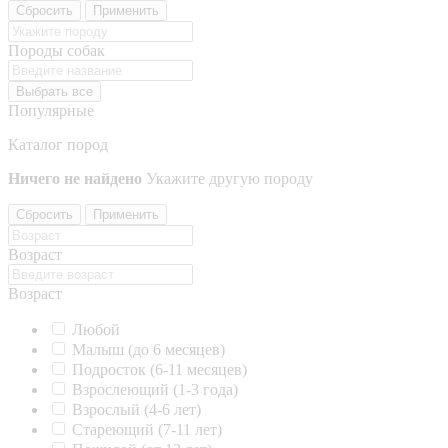
Сбросить
Применить
Породы собак
Выбрать все
Популярные
Каталог пород
Ничего не найдено
Укажите другую породу
Сбросить
Применить
Возраст
Возраст
Любой
Малыш (до 6 месяцев)
Подросток (6-11 месяцев)
Взрослеющий (1-3 года)
Взрослый (4-6 лет)
Стареющий (7-11 лет)