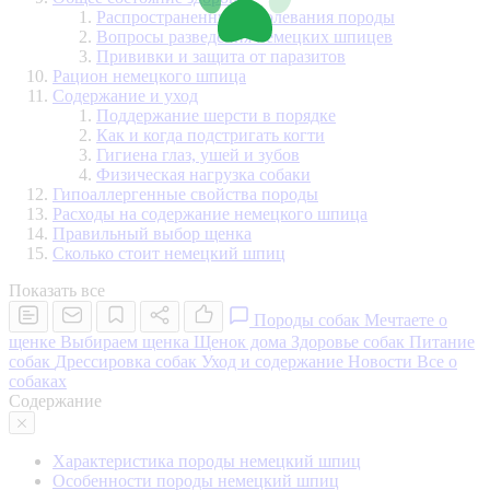
Распространенные заболевания породы
Вопросы разведения немецких шпицев
Прививки и защита от паразитов
Рацион немецкого шпица
Содержание и уход
Поддержание шерсти в порядке
Как и когда подстригать когти
Гигиена глаз, ушей и зубов
Физическая нагрузка собаки
Гипоаллергенные свойства породы
Расходы на содержание немецкого шпица
Правильный выбор щенка
Сколько стоит немецкий шпиц
Показать все
Породы собак
Мечтаете о
щенке
Выбираем щенка
Щенок дома
Здоровье собак
Питание
собак
Дрессировка собак
Уход и содержание
Новости
Все о
собаках
Содержание
Характеристика породы немецкий шпиц
Особенности породы немецкий шпиц