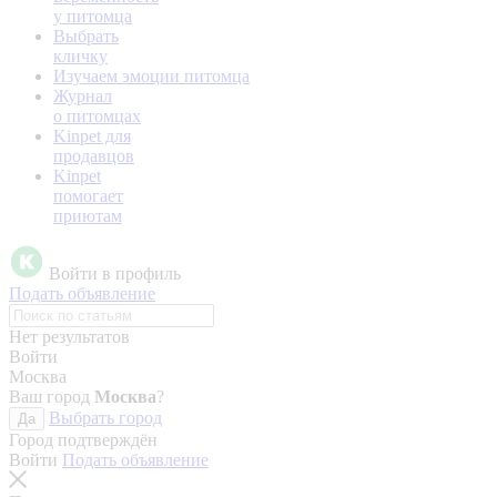
у питомца
Выбрать
кличку
Изучаем эмоции питомца
Журнал
о питомцах
Kinpet для
продавцов
Kinpet
помогает
приютам
Войти в профиль
Подать объявление
Нет результатов
Войти
Москва
Ваш город
Москва
?
Выбрать город
Да
Город подтверждён
Войти
Подать объявление