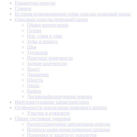
Параметры породы
Главное
История возникновения собак породы немецкий шпиц
Описание породы немецкий шпиц
Общее впечатление
Голова
Нос, глаза и уши
Зубы и прикус
Шея
Туловище
Передние конечности
Задние конечности
Хвост
Движения
Шерсть
Окрас
Размер
Дисквалифицирующие пороки
Интеллектуальные характеристики
Особенности воспитания немецкого шпица
Участие в аджилити
Общее состояние здоровья
Распространенные заболевания породы
Вопросы разведения немецких шпицев
Прививки и защита от паразитов