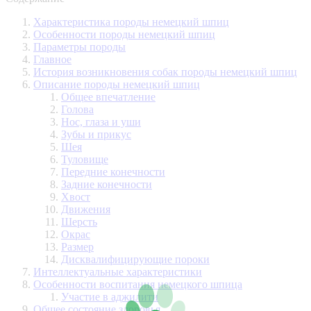
Характеристика породы немецкий шпиц
Особенности породы немецкий шпиц
Параметры породы
Главное
История возникновения собак породы немецкий шпиц
Описание породы немецкий шпиц
Общее впечатление
Голова
Нос, глаза и уши
Зубы и прикус
Шея
Туловище
Передние конечности
Задние конечности
Хвост
Движения
Шерсть
Окрас
Размер
Дисквалифицирующие пороки
Интеллектуальные характеристики
Особенности воспитания немецкого шпица
Участие в аджилити
Общее состояние здоровья