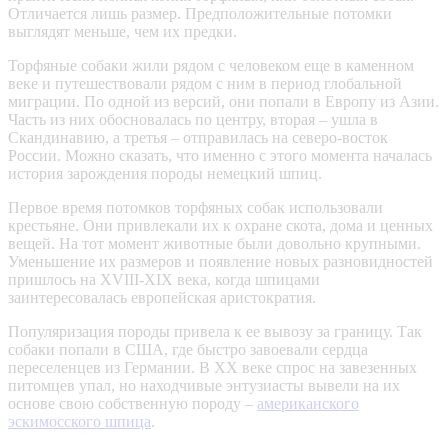
Отличается лишь размер. Предположительные потомки
выглядят меньше, чем их предки.
Торфяные собаки жили рядом с человеком еще в каменном
веке и путешествовали рядом с ним в период глобальной
миграции. По одной из версий, они попали в Европу из Азии.
Часть из них обосновалась по центру, вторая – ушла в
Скандинавию, а третья – отправилась на северо-восток
России. Можно сказать, что именно с этого момента началась
история зарождения породы немецкий шпиц.
Первое время потомков торфяных собак использовали
крестьяне. Они привлекали их к охране скота, дома и ценных
вещей. На тот момент животные были довольно крупными.
Уменьшение их размеров и появление новых разновидностей
пришлось на XVIII-XIX века, когда шпицами
заинтересовалась европейская аристократия.
Популяризация породы привела к ее вывозу за границу. Так
собаки попали в США, где быстро завоевали сердца
переселенцев из Германии. В XX веке спрос на завезенных
питомцев упал, но находчивые энтузиасты вывели на их
основе свою собственную породу –
американского
эскимосского шпица
.