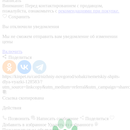
Написать
Внимание:
Перед контактированием с продавцом,
пожалуйста, ознакомьтесь с
рекомендациями при покупке.
Сохранить
Вы отключили уведомления
Мы не сможем отправить вам уведомление об изменении
цены
Включить
Поделиться
https://kinpet.ru/card/nizhniy-novgorod/sobaki/nemetskiy-shpits-
dlya-vyazki-128583/?
utm_source=linkcopy&utm_medium=referral&utm_campaign=sharec
Ссылка скопирована
Действия
Позвонить
Написать сообщение
Поделиться
Добавить в избранное
Удалить из избранного
Пожаловаться на объявление