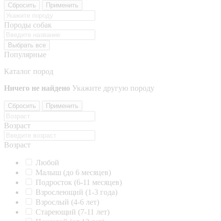
Сбросить
Применить
Породы собак
Выбрать все
Популярные
Каталог пород
Ничего не найдено
Укажите другую породу
Сбросить
Применить
Возраст
Возраст
Любой
Малыш (до 6 месяцев)
Подросток (6-11 месяцев)
Взрослеющий (1-3 года)
Взрослый (4-6 лет)
Стареющий (7-11 лет)