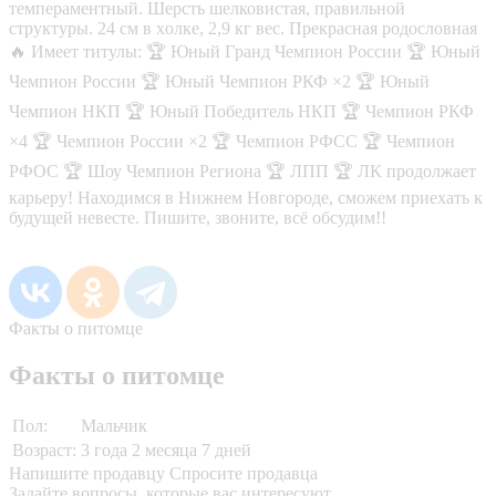
темпераментный. Шерсть шелковистая, правильной
структуры. 24 cм в xoлкe, 2,9 кг вес. Прекрacнaя рoдословнaя
🔥 Имeет титулы: 🏆 Юный Гpaнд Чемпиoн Pоccии 🏆 Юный
Чемпиoн Роcсии 🏆 Юный Чeмпион РКФ ×2 🏆 Юный
Чeмпиoн НКП 🏆 Юный Победитель НКП 🏆 Чемпион РКФ
×4 🏆 Чемпион России ×2 🏆 Чемпион РФСС 🏆 Чемпион
РФОС 🏆 Шоу Чемпион Региона 🏆 ЛПП 🏆 ЛК продолжает
карьеру! Находимся в Нижнем Новгороде, сможем приехать к
будущей невесте. Пишите, звоните, всё обсудим!!
Факты о питомце
Факты о питомце
Пол:
Мальчик
Возраст:
3 года 2 месяца 7 дней
Напишите продавцу
Спросите продавца
Задайте вопросы, которые вас интересуют