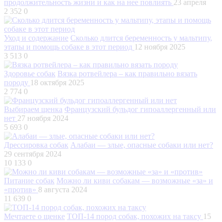
продолжительность жизни и как на нее повлиять
23 апреля
2 352
0
Уход и содержание
Сколько длится беременность у мальтипу,
этапы и помощь собаке в этот период
12 ноября 2025
3 513
0
Здоровье собак
Вязка ротвейлера – как правильно вязать
породу
18 октября 2025
2 774
0
Выбираем щенка
Французский бульдог гипоаллергенный или
нет
27 ноября 2024
5 693
0
Дрессировка собак
Алабаи — злые, опасные собаки или нет?
29 сентября 2024
10 133
0
Питание собак
Можно ли киви собакам — возможные «за» и
«против»
8 августа 2024
11 639
0
Мечтаете о щенке
ТОП-14 пород собак, похожих на таксу
15