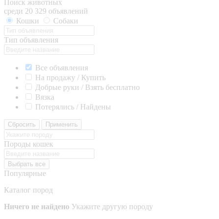
Поиск животных
среди 20 329 объявлений
Кошки
Собаки
Тип объявления
Все объявления
На продажу / Купить
Добрые руки / Взять бесплатно
Вязка
Потерялись / Найдены
Сбросить
Применить
Породы кошек
Выбрать все
Популярные
Каталог пород
Ничего не найдено
Укажите другую породу