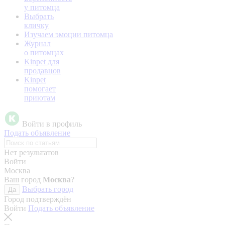
у питомца
Выбрать
кличку
Изучаем эмоции питомца
Журнал
о питомцах
Kinpet для
продавцов
Kinpet
помогает
приютам
Войти в профиль
Подать объявление
Нет результатов
Войти
Москва
Ваш город
Москва
?
Выбрать город
Да
Город подтверждён
Войти
Подать объявление