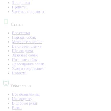
Заводчики
Приюты
Частные продавцы
Статьи
Все статьи
Породы собак
Мечтаете о щенке
Выбираем щенка
Щенок дома
Здоровье собак
Питание собак
Дрессировка собак
Уход и содержание
Новости
Объявления
Все объявления
На продажу
В добрые руки
Вязка