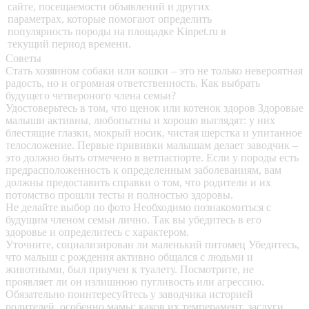
сайте, посещаемости объявлений и других
параметрах, которые помогают определить
популярность породы на площадке Kinpet.ru в
текущий период времени.
Советы
Стать хозяином собаки или кошки – это не только невероятная
радость, но и огромная ответственность. Как выбрать
будущего четвероного члена семьи?
Удостоверьтесь в том, что щенок или котенок здоров
Здоровые
малыши активны, любопытны и хорошо выглядят: у них
блестящие глазки, мокрый носик, чистая шерстка и упитанное
телосложение. Первые прививки малышам делает заводчик –
это должно быть отмечено в ветпаспорте. Если у породы есть
предрасположенность к определенным заболеваниям, вам
должны предоставить справки о том, что родители и их
потомство прошли тесты и полностью здоровы.
Не делайте выбор по фото
Необходимо познакомиться с
будущим членом семьи лично. Так вы убедитесь в его
здоровье и определитесь с характером.
Уточните, социализирован ли маленький питомец
Убедитесь,
что малыш с рождения активно общался с людьми и
животными, был приучен к туалету. Посмотрите, не
проявляет ли он излишнюю пугливость или агрессию.
Обязательно поинтересуйтесь у заводчика историей
родителей, особенно мамы: каков их темперамент, заслуги,