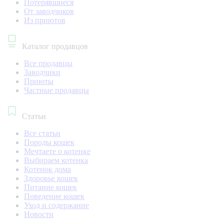
Потерявшиеся
От заводчиков
Из приютов
Каталог продавцов
Все продавцы
Заводчики
Приюты
Частные продавцы
Статьи
Все статьи
Породы кошек
Мечтаете о котенке
Выбираем котенка
Котенок дома
Здоровье кошек
Питание кошек
Поведение кошек
Уход и содержание
Новости