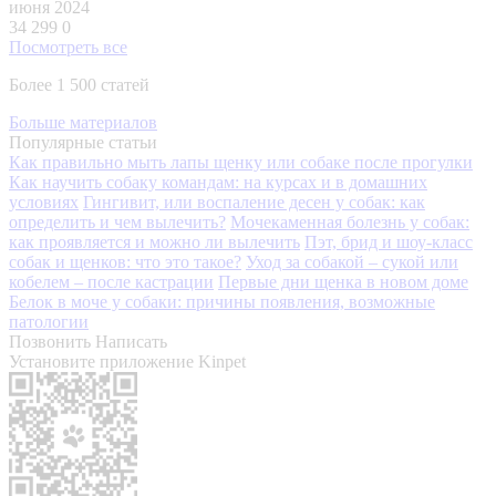
июня 2024
34 299
0
Посмотреть все
Более 1 500 статей
Больше материалов
Популярные статьи
Как правильно мыть лапы щенку или собаке после прогулки
Как научить собаку командам: на курсах и в домашних
условиях
Гингивит, или воспаление десен у собак: как
определить и чем вылечить?
Мочекаменная болезнь у собак:
как проявляется и можно ли вылечить
Пэт, брид и шоу-класс
собак и щенков: что это такое?
Уход за собакой – сукой или
кобелем – после кастрации
Первые дни щенка в новом доме
Белок в моче у собаки: причины появления, возможные
патологии
Позвонить
Написать
Установите приложение Kinpet