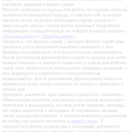
состояние здоровья и возраст вязки.
Изучите особенности породы
Убедитесь, что хорошо изучили
особенности выбранной породы, и ответьте себе на вопрос:
сможете ли вы выделить необходимое время, ресурсы и
энергию для заботы о своем новом любимце? Подробную
информацию о каждой породе вы найдете в наших разделах
«Породы собак»
и
«Породы кошек»
.
Убедитесь, что малыш старше 2 месяцев
Именно такой срок
требуется для полноценной выкормки малышей: у них
формируется иммунитет и психологическая независимость.
После достижения двухмесячного возраста щенков или котят
можно отнимать от матери и привозить в новый дом.Именно
такой срок требуется для полноценной выкормки малышей: у
них формируется иммунитет и психологическая
независимость. После достижения двухмесячного возраста
щенков или котят можно отнимать от матери и привозить в
новый дом.
Проверьте документы при покупке породистого животного
Обязательный перечень документов для щенка: ветпаспорт с
отметками о вакцинации, договор купли-продажи, метрика,
акт вязки родителей и актировка. В питомниках щенкам
также проставляют клеймо. О полном комплекте документов
на собаку вы можете прочитать в
нашей статье
.
У
породистого котика должны быть следующие документы:
родословная (метрика), ветпаспорт с отметками о прививках и