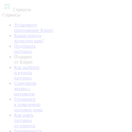
Сервисы
Сервисы
Установите
приложение Kinpet
Какая порода
подходит вам?
Подобрать
питомца
Подарки
от Kinpet
Как выбрать
и купить
питомца
Симулятор
жизни с
питомцем
Готовимся
к появлению
питомца дома
Как взять
питомца
из приюта
Беременность