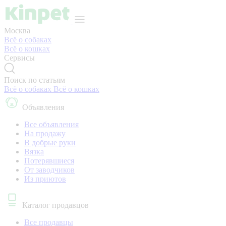
Москва
Всё о собаках
Всё о кошках
Сервисы
Поиск по статьям
Всё о собаках
Всё о кошках
Объявления
Все объявления
На продажу
В добрые руки
Вязка
Потерявшиеся
От заводчиков
Из приютов
Каталог продавцов
Все продавцы