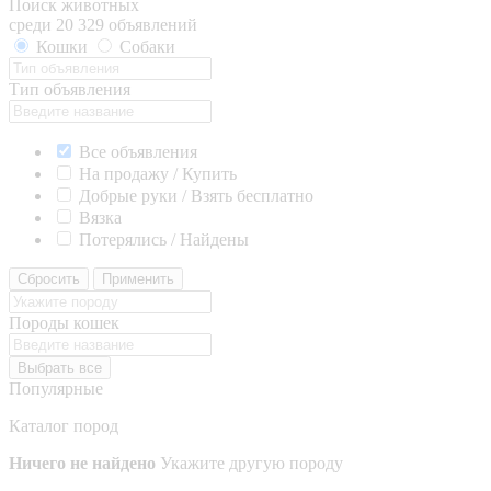
Поиск животных
среди 20 329 объявлений
Кошки
Собаки
Тип объявления
Все объявления
На продажу / Купить
Добрые руки / Взять бесплатно
Вязка
Потерялись / Найдены
Сбросить
Применить
Породы кошек
Выбрать все
Популярные
Каталог пород
Ничего не найдено
Укажите другую породу