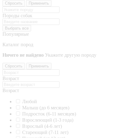
Сбросить
Применить
Породы собак
Выбрать все
Популярные
Каталог пород
Ничего не найдено
Укажите другую породу
Сбросить
Применить
Возраст
Возраст
Любой
Малыш (до 6 месяцев)
Подросток (6-11 месяцев)
Взрослеющий (1-3 года)
Взрослый (4-6 лет)
Стареющий (7-11 лет)