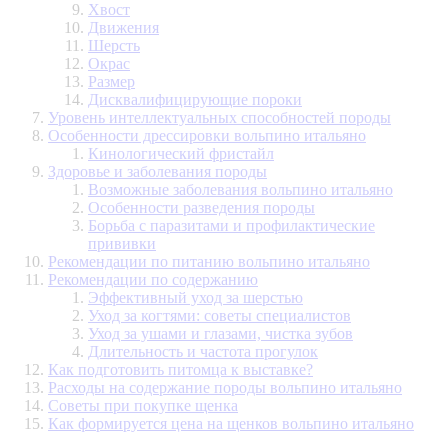
Хвост
Движения
Шерсть
Окрас
Размер
Дисквалифицирующие пороки
Уровень интеллектуальных способностей породы
Особенности дрессировки вольпино итальяно
Кинологический фристайл
Здоровье и заболевания породы
Возможные заболевания вольпино итальяно
Особенности разведения породы
Борьба с паразитами и профилактические
прививки
Рекомендации по питанию вольпино итальяно
Рекомендации по содержанию
Эффективный уход за шерстью
Уход за когтями: советы специалистов
Уход за ушами и глазами, чистка зубов
Длительность и частота прогулок
Как подготовить питомца к выставке?
Расходы на содержание породы вольпино итальяно
Советы при покупке щенка
Как формируется цена на щенков вольпино итальяно