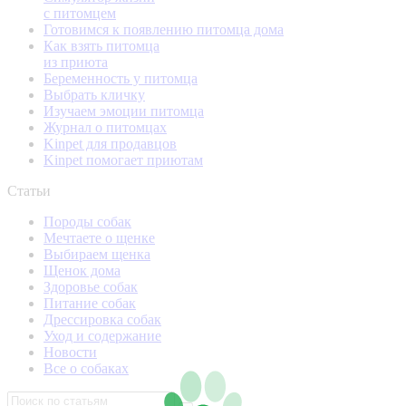
с питомцем
Готовимся к появлению питомца дома
Как взять питомца
из приюта
Беременность у питомца
Выбрать кличку
Изучаем эмоции питомца
Журнал о питомцах
Kinpet для продавцов
Kinpet помогает приютам
Статьи
Породы собак
Мечтаете о щенке
Выбираем щенка
Щенок дома
Здоровье собак
Питание собак
Дрессировка собак
Уход и содержание
Новости
Все о собаках