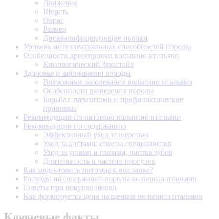
Движения
Шерсть
Окрас
Размер
Дисквалифицирующие пороки
Уровень интеллектуальных способностей породы
Особенности дрессировки вольпино итальяно
Кинологический фристайл
Здоровье и заболевания породы
Возможные заболевания вольпино итальяно
Особенности разведения породы
Борьба с паразитами и профилактические
прививки
Рекомендации по питанию вольпино итальяно
Рекомендации по содержанию
Эффективный уход за шерстью
Уход за когтями: советы специалистов
Уход за ушами и глазами, чистка зубов
Длительность и частота прогулок
Как подготовить питомца к выставке?
Расходы на содержание породы вольпино итальяно
Советы при покупке щенка
Как формируется цена на щенков вольпино итальяно
Ключевые факты