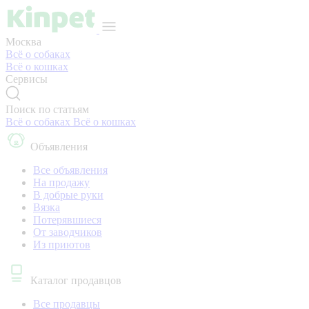
Москва
Всё о собаках
Всё о кошках
Сервисы
Поиск по статьям
Всё о собаках
Всё о кошках
Объявления
Все объявления
На продажу
В добрые руки
Вязка
Потерявшиеся
От заводчиков
Из приютов
Каталог продавцов
Все продавцы