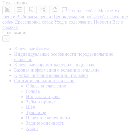
Показать все
Породы собак
Мечтаете о
щенке
Выбираем щенка
Щенок дома
Здоровье собак
Питание
собак
Дрессировка собак
Уход и содержание
Новости
Все о
собаках
Содержание
Ключевые факты
Индивидуальные особенности породы вольпино
итальяно
Ключевые параметры породы в цифрах
Базовая информация о вольпино итальяно
Краткая история вольпино итальяно
Описание вольпино итальяно
Общее впечатление
Голова
Нос, глаза и уши
Зубы и прикус
Шея
Туловище
Передние конечности
Задние конечности
Хвост