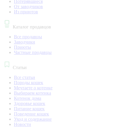
Потерявшиеся
От заводчиков
Из приютов
Каталог продавцов
Все продавцы
Заводчики
Приюты
Частные продавцы
Статьи
Все статьи
Породы кошек
Мечтаете о котенке
Выбираем котенка
Котенок дома
Здоровье кошек
Питание кошек
Поведение кошек
Уход и содержание
Новости