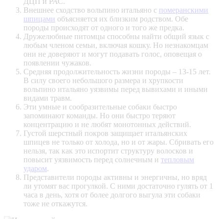
ДЦП и РАС.
Внешнее сходство вольпино итальяно с
померанскими
шпицами
объясняется их близким родством. Обе
породы происходят от одного и того же предка.
Дружелюбные питомцы способны найти общий язык с
любым членом семьи, включая кошку. Но незнакомцам
они не доверяют и могут подавать голос, оповещая о
появлении чужаков.
Средняя продолжительность жизни породы – 13-15 лет.
В силу своего небольшого размера и хрупкости
вольпино итальяно уязвимы перед вывихами и иными
видами травм.
Эти умные и сообразительные собаки быстро
запоминают команды. Но они быстро теряют
концентрацию и не любят монотонных действий.
Густой шерстный покров защищает итальянских
шпицев не только от холода, но и от жары. Сбривать его
нельзя, так как это испортит структуру волосков и
повысит уязвимость перед солнечным и
тепловым
ударом
.
Представители породы активны и энергичны, но вряд
ли утомят вас прогулкой. С ними достаточно гулять от 1
часа в день, хотя от более долгого выгула эти собаки
тоже не откажутся.