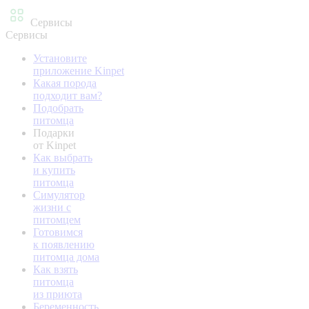
Сервисы
Сервисы
Установите
приложение Kinpet
Какая порода
подходит вам?
Подобрать
питомца
Подарки
от Kinpet
Как выбрать
и купить
питомца
Симулятор
жизни с
питомцем
Готовимся
к появлению
питомца дома
Как взять
питомца
из приюта
Беременность