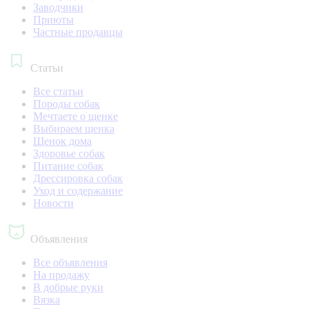
Заводчики
Приюты
Частные продавцы
Статьи
Все статьи
Породы собак
Мечтаете о щенке
Выбираем щенка
Щенок дома
Здоровье собак
Питание собак
Дрессировка собак
Уход и содержание
Новости
Объявления
Все объявления
На продажу
В добрые руки
Вязка