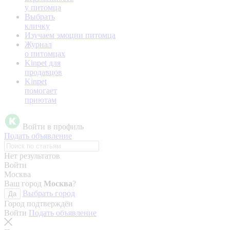
у питомца
Выбрать
кличку
Изучаем эмоции питомца
Журнал
о питомцах
Kinpet для
продавцов
Kinpet
помогает
приютам
Войти в профиль
Подать объявление
Нет результатов
Войти
Москва
Ваш город
Москва
?
Выбрать город
Да
Город подтверждён
Войти
Подать объявление