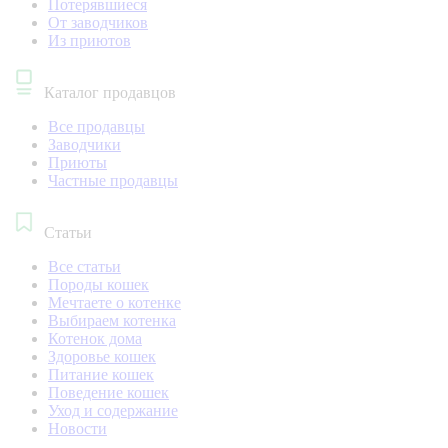
Потерявшиеся
От заводчиков
Из приютов
Каталог продавцов
Все продавцы
Заводчики
Приюты
Частные продавцы
Статьи
Все статьи
Породы кошек
Мечтаете о котенке
Выбираем котенка
Котенок дома
Здоровье кошек
Питание кошек
Поведение кошек
Уход и содержание
Новости