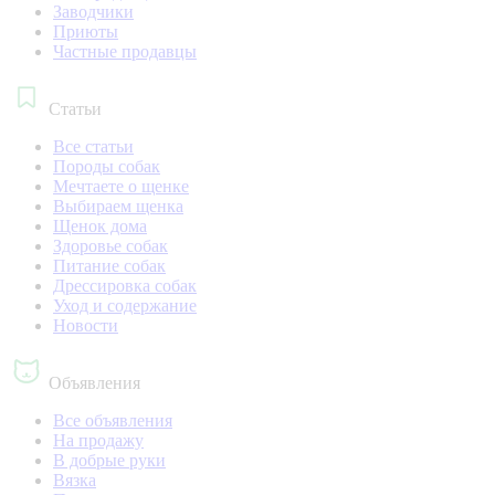
Заводчики
Приюты
Частные продавцы
Статьи
Все статьи
Породы собак
Мечтаете о щенке
Выбираем щенка
Щенок дома
Здоровье собак
Питание собак
Дрессировка собак
Уход и содержание
Новости
Объявления
Все объявления
На продажу
В добрые руки
Вязка