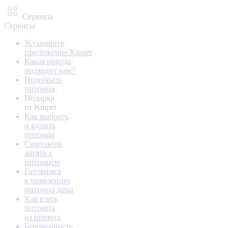
Сервисы
Сервисы
Установите
приложение Kinpet
Какая порода
подходит вам?
Подобрать
питомца
Подарки
от Kinpet
Как выбрать
и купить
питомца
Симулятор
жизни с
питомцем
Готовимся
к появлению
питомца дома
Как взять
питомца
из приюта
Беременность