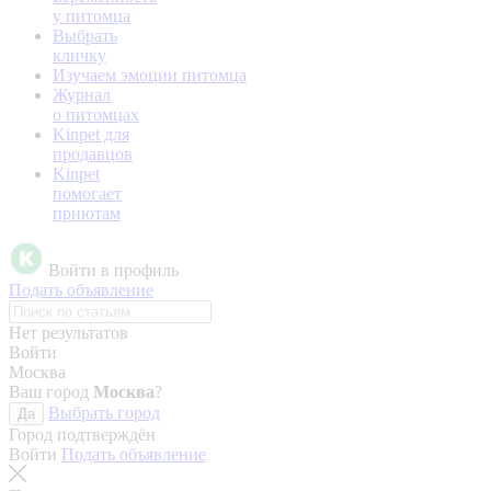
у питомца
Выбрать
кличку
Изучаем эмоции питомца
Журнал
о питомцах
Kinpet для
продавцов
Kinpet
помогает
приютам
Войти в профиль
Подать объявление
Нет результатов
Войти
Москва
Ваш город
Москва
?
Выбрать город
Да
Город подтверждён
Войти
Подать объявление