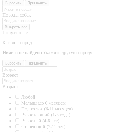
Сбросить
Применить
Породы собак
Выбрать все
Популярные
Каталог пород
Ничего не найдено
Укажите другую породу
Сбросить
Применить
Возраст
Возраст
Любой
Малыш (до 6 месяцев)
Подросток (6-11 месяцев)
Взрослеющий (1-3 года)
Взрослый (4-6 лет)
Стареющий (7-11 лет)