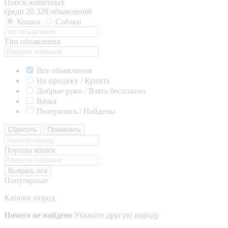
Поиск животных
среди 20 329 объявлений
Кошки
Собаки
Тип объявления
Все объявления
На продажу / Купить
Добрые руки / Взять бесплатно
Вязка
Потерялись / Найдены
Сбросить
Применить
Породы кошек
Выбрать все
Популярные
Каталог пород
Ничего не найдено
Укажите другую породу