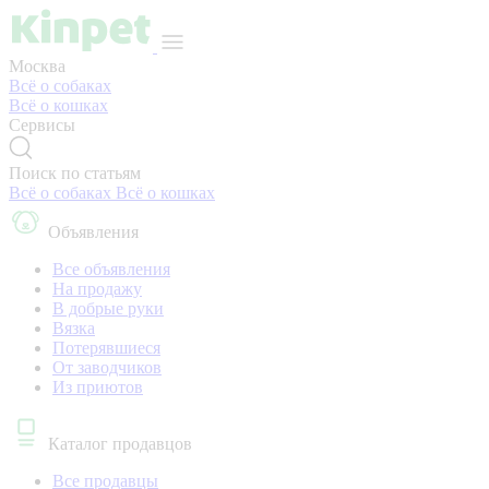
Москва
Всё о собаках
Всё о кошках
Сервисы
Поиск по статьям
Всё о собаках
Всё о кошках
Объявления
Все объявления
На продажу
В добрые руки
Вязка
Потерявшиеся
От заводчиков
Из приютов
Каталог продавцов
Все продавцы