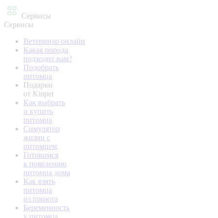
Сервисы
Сервисы
Ветеринар онлайн
Какая порода
подходит вам?
Подобрать
питомца
Подарки
от Kinpet
Как выбрать
и купить
питомца
Симулятор
жизни с
питомцем
Готовимся
к появлению
питомца дома
Как взять
питомца
из приюта
Беременность
у питомца