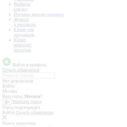
Выбрать
кличку
Изучаем эмоции питомца
Журнал
о питомцах
Kinpet для
продавцов
Kinpet
помогает
приютам
Войти в профиль
Подать объявление
Нет результатов
Войти
Москва
Ваш город
Москва
?
Выбрать город
Да
Город подтверждён
Войти
Подать объявление
Поиск животных