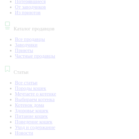
Потерявшиеся
От заводчиков
Из приютов
Каталог продавцов
Все продавцы
Заводчики
Приюты
Частные продавцы
Статьи
Все статьи
Породы кошек
Мечтаете о котенке
Выбираем котенка
Котенок дома
Здоровье кошек
Питание кошек
Поведение кошек
Уход и содержание
Новости