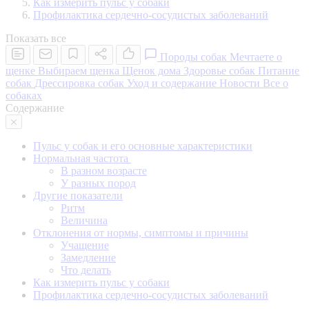
Как измерить пульс у собаки
Профилактика сердечно-сосудистых заболеваний
Показать все
Породы собак
Мечтаете о
щенке
Выбираем щенка
Щенок дома
Здоровье собак
Питание
собак
Дрессировка собак
Уход и содержание
Новости
Все о
собаках
Содержание
Пульс у собак и его основные характеристики
Нормальная частота
В разном возрасте
У разных пород
Другие показатели
Ритм
Величина
Отклонения от нормы, симптомы и причины
Учащение
Замедление
Что делать
Как измерить пульс у собаки
Профилактика сердечно-сосудистых заболеваний