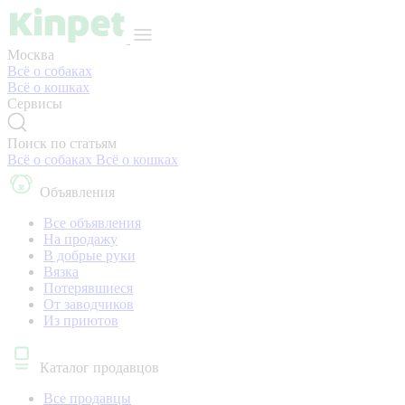
Москва
Всё о собаках
Всё о кошках
Сервисы
Поиск по статьям
Всё о собаках
Всё о кошках
Объявления
Все объявления
На продажу
В добрые руки
Вязка
Потерявшиеся
От заводчиков
Из приютов
Каталог продавцов
Все продавцы