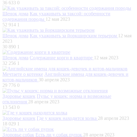
36 633
0
Щенок дома
Как ухаживать за таксой: особенности
содержания породы
12 мая 2023
52 914
1
Щенок дома
Как ухаживать за йоркширским терьером
12 мая
2023
30 890
1
Щенок дома
Содержание корги в квартире
12 мая 2023
32 256
1
Мечтаете о котенке
Английские имена для кошек-девочек и
котов-мальчиков
30 апреля 2023
29 776
0
Здоровье кошек
Пульс у кошек: норма и возможные
отклонения
28 апреля 2023
13 543
0
Здоровье кошек
Где у кошек находится холка
28 апреля 2023
18 029
1
Здоровье собак
Есть ли у собак пупок
28 апреля 2023