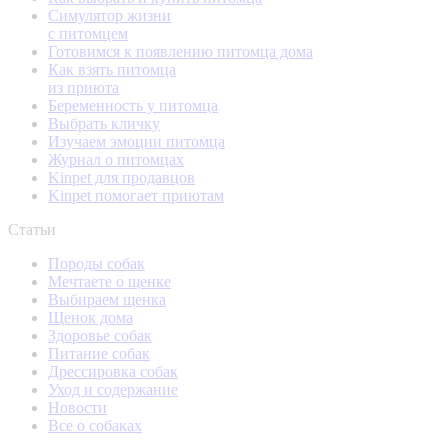
Симулятор жизни
с питомцем
Готовимся к появлению питомца дома
Как взять питомца
из приюта
Беременность у питомца
Выбрать кличку
Изучаем эмоции питомца
Журнал о питомцах
Kinpet для продавцов
Kinpet помогает приютам
Статьи
Породы собак
Мечтаете о щенке
Выбираем щенка
Щенок дома
Здоровье собак
Питание собак
Дрессировка собак
Уход и содержание
Новости
Все о собаках