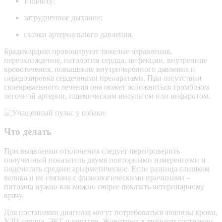
тошноту;
затрудненное дыхание;
скачки артериального давления.
Брадикардию провоцируют тяжелые отравления,
переохлаждение, патологии сердца, инфекции, внутренние
кровотечения, повышение внутричерепного давления и
передозировка сердечными препаратами. При отсутствии
своевременного лечения она может осложниться тромбозом
легочной артерии, ишемическим инсультом или инфарктом.
Что делать
При выявлении отклонения следует перепроверить
полученный показатель двумя повторными измерениями и
подсчитать среднее арифметическое. Если разница слишком
велика и не связана с физиологическими причинами –
питомца нужно как можно скорее показать ветеринарному
врачу.
Для постановки диагноза могут потребоваться анализы крови,
УЗИ сердца, ЭКГ и рентген. Животных в тяжелом состоянии