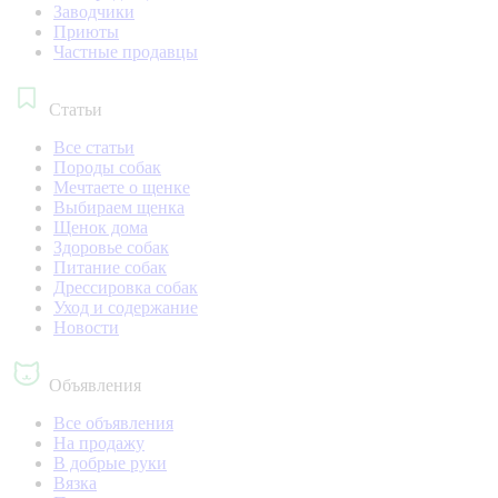
Заводчики
Приюты
Частные продавцы
Статьи
Все статьи
Породы собак
Мечтаете о щенке
Выбираем щенка
Щенок дома
Здоровье собак
Питание собак
Дрессировка собак
Уход и содержание
Новости
Объявления
Все объявления
На продажу
В добрые руки
Вязка