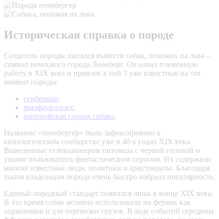
Историческая справка о породе
Создатель породы пытался вывести собак, похожих на льва –
символ немецкого города Леонберг. Он начал племенную
работу в XIX веке и привлек к ней 3 уже известные на тот
момент породы:
сенбернар
;
ньюфаундленд
;
пиренейская горная собака
.
Название «леонбергер» было зафиксировано в
кинологическом сообществе уже в 40-х годах XIX века.
Выведенные селекционером питомцы с черной головой и
ушами пользовались фантастическим спросом. Их содержали
многие известные люди, политики и аристократы. Благодаря
таким владельцам порода очень быстро набрала популярность.
Единый породный стандарт появился лишь в конце XIX века.
В это время собак активно использовали на фермах как
охранников и для перевозки грузов. В ходе событий середины