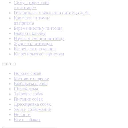
Симулятор жизни
с питомцем
Готовимся к появлению питомца дома
Как взять питомца
из приюта
Беременность у питомца
Выбрать кличку
Изучаем эмоции питомца
Журнал о питомцах
Kinpet для продавцов
Kinpet помогает приютам
Статьи
Породы собак
Мечтаете о щенке
Выбираем щенка
Щенок дома
Здоровье собак
Питание собак
Дрессировка собак
Уход и содержание
Новости
Все о собаках