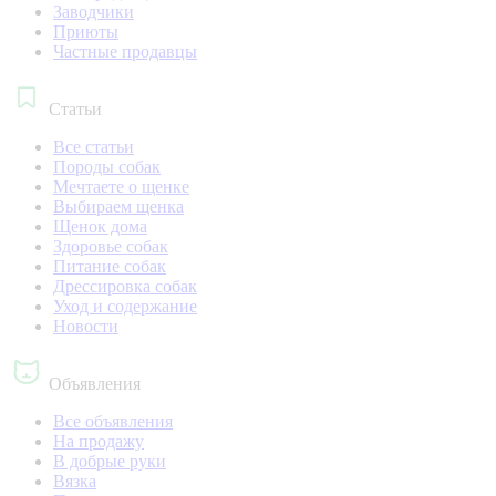
Заводчики
Приюты
Частные продавцы
Статьи
Все статьи
Породы собак
Мечтаете о щенке
Выбираем щенка
Щенок дома
Здоровье собак
Питание собак
Дрессировка собак
Уход и содержание
Новости
Объявления
Все объявления
На продажу
В добрые руки
Вязка