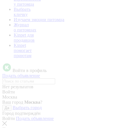
у питомца
Выбрать
кличку
Изучаем эмоции питомца
Журнал
о питомцах
Kinpet для
продавцов
Kinpet
помогает
приютам
Войти в профиль
Подать объявление
Нет результатов
Войти
Москва
Ваш город
Москва
?
Выбрать город
Да
Город подтверждён
Войти
Подать объявление