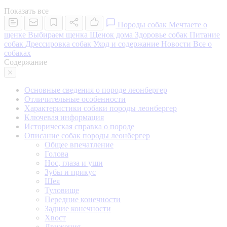
Показать все
Породы собак
Мечтаете о
щенке
Выбираем щенка
Щенок дома
Здоровье собак
Питание
собак
Дрессировка собак
Уход и содержание
Новости
Все о
собаках
Содержание
Основные сведения о породе леонбергер
Отличительные особенности
Характеристики собаки породы леонбергер
Ключевая информация
Историческая справка о породе
Описание собак породы леонбергер
Общее впечатление
Голова
Нос, глаза и уши
Зубы и прикус
Шея
Туловище
Передние конечности
Задние конечности
Хвост
Движения