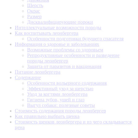
Шерсть
Окрас
Размер
Дисквалифицирующие пороки
Интеллектуальные возможности породы
Как воспитывать леонбергера
Особенности подготовки будущего спасателя
Информация о здоровье и заболеваниях
Возможные проблемы со здоровьем
Репродуктивные особенности и разведение
породы леонбергер
Защита от паразитов и вакцинация
Питание леонбергера
Содержание
Особенности вольерного содержания
Эффективный уход за шерстью
Уход за когтями леонбергера
Гигиена зубов, ушей и глаз
Выгул собаки: полезные советы
Стоимость содержания породы леонбергер
Как правильно выбрать щенка
Стоимость щенков леонбергера и из чего складывается
цена