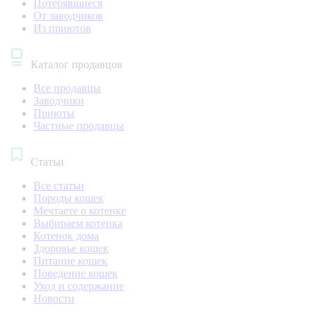
Потерявшиеся
От заводчиков
Из приютов
Каталог продавцов
Все продавцы
Заводчики
Приюты
Частные продавцы
Статьи
Все статьи
Породы кошек
Мечтаете о котенке
Выбираем котенка
Котенок дома
Здоровье кошек
Питание кошек
Поведение кошек
Уход и содержание
Новости