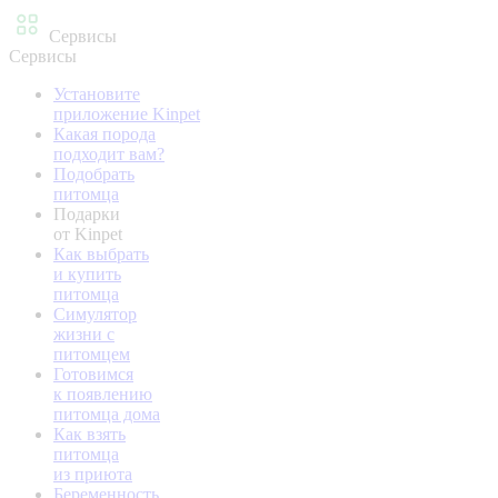
Сервисы
Сервисы
Установите
приложение Kinpet
Какая порода
подходит вам?
Подобрать
питомца
Подарки
от Kinpet
Как выбрать
и купить
питомца
Симулятор
жизни с
питомцем
Готовимся
к появлению
питомца дома
Как взять
питомца
из приюта
Беременность