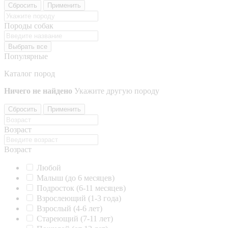
Сбросить
Применить
Породы собак
Выбрать все
Популярные
Каталог пород
Ничего не найдено
Укажите другую породу
Сбросить
Применить
Возраст
Возраст
Любой
Малыш (до 6 месяцев)
Подросток (6-11 месяцев)
Взрослеющий (1-3 года)
Взрослый (4-6 лет)
Стареющий (7-11 лет)