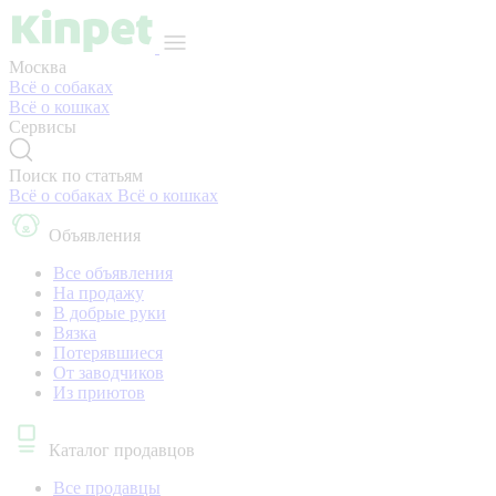
Москва
Всё о собаках
Всё о кошках
Сервисы
Поиск по статьям
Всё о собаках
Всё о кошках
Объявления
Все объявления
На продажу
В добрые руки
Вязка
Потерявшиеся
От заводчиков
Из приютов
Каталог продавцов
Все продавцы