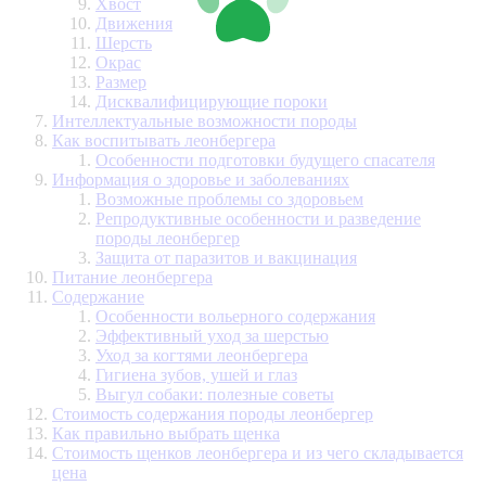
Хвост
Движения
Шерсть
Окрас
Размер
Дисквалифицирующие пороки
Интеллектуальные возможности породы
Как воспитывать леонбергера
Особенности подготовки будущего спасателя
Информация о здоровье и заболеваниях
Возможные проблемы со здоровьем
Репродуктивные особенности и разведение
породы леонбергер
Защита от паразитов и вакцинация
Питание леонбергера
Содержание
Особенности вольерного содержания
Эффективный уход за шерстью
Уход за когтями леонбергера
Гигиена зубов, ушей и глаз
Выгул собаки: полезные советы
Стоимость содержания породы леонбергер
Как правильно выбрать щенка
Стоимость щенков леонбергера и из чего складывается
цена