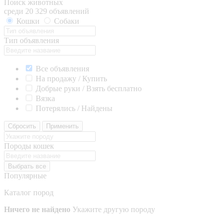
Поиск животных
среди 20 329 объявлений
Кошки
Собаки
Тип объявления
Все объявления
На продажу / Купить
Добрые руки / Взять бесплатно
Вязка
Потерялись / Найдены
Сбросить
Применить
Породы кошек
Выбрать все
Популярные
Каталог пород
Ничего не найдено
Укажите другую породу