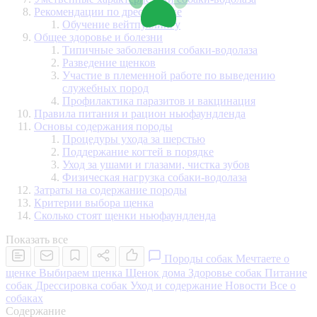
Рекомендации по дрессировке
Обучение вейтпуллингу
Общее здоровье и болезни
Типичные заболевания собаки-водолаза
Разведение щенков
Участие в племенной работе по выведению
служебных пород
Профилактика паразитов и вакцинация
Правила питания и рацион ньюфаундленда
Основы содержания породы
Процедуры ухода за шерстью
Поддержание когтей в порядке
Уход за ушами и глазами, чистка зубов
Физическая нагрузка собаки-водолаза
Затраты на содержание породы
Критерии выбора щенка
Сколько стоят щенки ньюфаундленда
Показать все
Породы собак
Мечтаете о
щенке
Выбираем щенка
Щенок дома
Здоровье собак
Питание
собак
Дрессировка собак
Уход и содержание
Новости
Все о
собаках
Содержание