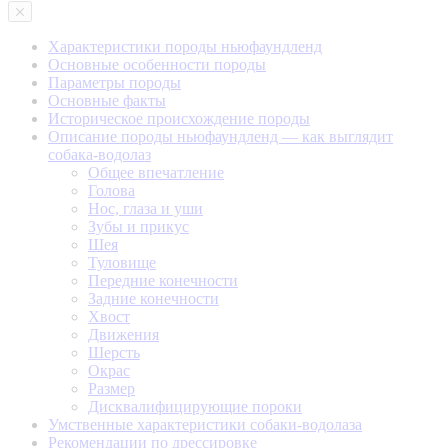
Характеристики породы ньюфаундленд
Основные особенности породы
Параметры породы
Основные факты
Историческое происхождение породы
Описание породы ньюфаундленд — как выглядит
собака-водолаз
Общее впечатление
Голова
Нос, глаза и уши
Зубы и прикус
Шея
Туловище
Передние конечности
Задние конечности
Хвост
Движения
Шерсть
Окрас
Размер
Дисквалифицирующие пороки
Умственные характеристики собаки-водолаза
Рекомендации по дрессировке