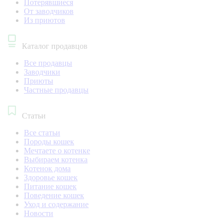
Потерявшиеся
От заводчиков
Из приютов
Каталог продавцов
Все продавцы
Заводчики
Приюты
Частные продавцы
Статьи
Все статьи
Породы кошек
Мечтаете о котенке
Выбираем котенка
Котенок дома
Здоровье кошек
Питание кошек
Поведение кошек
Уход и содержание
Новости