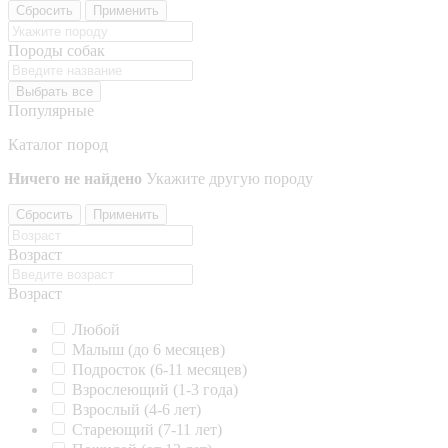
Сбросить
Применить
Породы собак
Выбрать все
Популярные
Каталог пород
Ничего не найдено
Укажите другую породу
Сбросить
Применить
Возраст
Возраст
Любой
Малыш (до 6 месяцев)
Подросток (6-11 месяцев)
Взрослеющий (1-3 года)
Взрослый (4-6 лет)
Стареющий (7-11 лет)