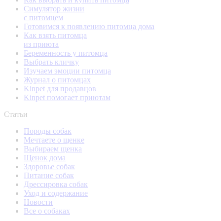
Симулятор жизни
с питомцем
Готовимся к появлению питомца дома
Как взять питомца
из приюта
Беременность у питомца
Выбрать кличку
Изучаем эмоции питомца
Журнал о питомцах
Kinpet для продавцов
Kinpet помогает приютам
Статьи
Породы собак
Мечтаете о щенке
Выбираем щенка
Щенок дома
Здоровье собак
Питание собак
Дрессировка собак
Уход и содержание
Новости
Все о собаках