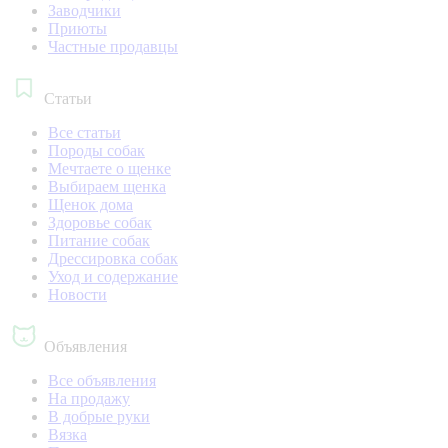
Заводчики
Приюты
Частные продавцы
Статьи
Все статьи
Породы собак
Мечтаете о щенке
Выбираем щенка
Щенок дома
Здоровье собак
Питание собак
Дрессировка собак
Уход и содержание
Новости
Объявления
Все объявления
На продажу
В добрые руки
Вязка