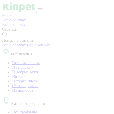
Москва
Всё о собаках
Всё о кошках
Сервисы
Поиск по статьям
Всё о собаках
Всё о кошках
Объявления
Все объявления
На продажу
В добрые руки
Вязка
Потерявшиеся
От заводчиков
Из приютов
Каталог продавцов
Все продавцы