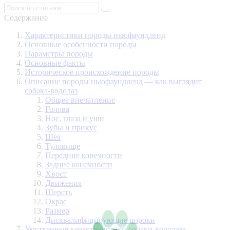
Содержание
Характеристики породы ньюфаундленд
Основные особенности породы
Параметры породы
Основные факты
Историческое происхождение породы
Описание породы ньюфаундленд — как выглядит
собака-водолаз
Общее впечатление
Голова
Нос, глаза и уши
Зубы и прикус
Шея
Туловище
Передние конечности
Задние конечности
Хвост
Движения
Шерсть
Окрас
Размер
Дисквалифицирующие пороки
Умственные характеристики собаки-водолаза