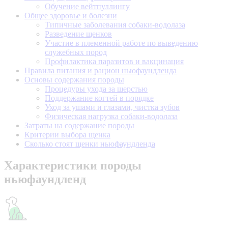
Обучение вейтпуллингу
Общее здоровье и болезни
Типичные заболевания собаки-водолаза
Разведение щенков
Участие в племенной работе по выведению
служебных пород
Профилактика паразитов и вакцинация
Правила питания и рацион ньюфаундленда
Основы содержания породы
Процедуры ухода за шерстью
Поддержание когтей в порядке
Уход за ушами и глазами, чистка зубов
Физическая нагрузка собаки-водолаза
Затраты на содержание породы
Критерии выбора щенка
Сколько стоят щенки ньюфаундленда
Характеристики породы
ньюфаундленд