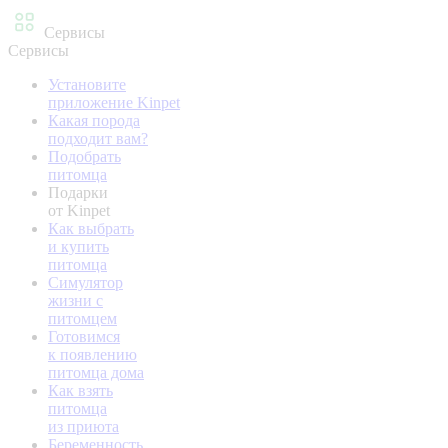
Сервисы
Сервисы
Установите
приложение Kinpet
Какая порода
подходит вам?
Подобрать
питомца
Подарки
от Kinpet
Как выбрать
и купить
питомца
Симулятор
жизни с
питомцем
Готовимся
к появлению
питомца дома
Как взять
питомца
из приюта
Беременность