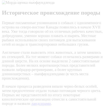
Историческое происхождение породы
Первые письменные упоминания о собаках с одноименного
острова на северо-востоке Канады появились в начале XVII
века. Уже тогда говорили об их отличных рабочих качествах,
добродушии, умении хорошо плавать и нырять. Местные
рыбаки использовали своих питомцев для вытаскивания
сетей из воды и транспортировки небольших грузов.
Англичане стали вывозить этих животных, а затем занялись
их селекцией. На тот момент собаки отличались размерами и
длиной шерсти. На их основе выделили 2 самостоятельные
породы. Более мелких короткошерстных представителей
назвали лабрадор-ретриверами, а более крупных
длинношерстных – ньюфаундлендами (в честь места
происхождения).
В начале процесса разведения вязали черно-белых особей,
затем предпочтение отдали только питомцам черного цвета.
Первых же представителей по итогу некоторые
кинологические организации отнесли к самостоятельной
породе и назвали
ландсирами
.