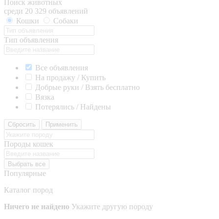
Поиск животных
среди 20 329 объявлений
Кошки
Собаки
Тип объявления
Все объявления
На продажу / Купить
Добрые руки / Взять бесплатно
Вязка
Потерялись / Найдены
Сбросить
Применить
Породы кошек
Выбрать все
Популярные
Каталог пород
Ничего не найдено
Укажите другую породу