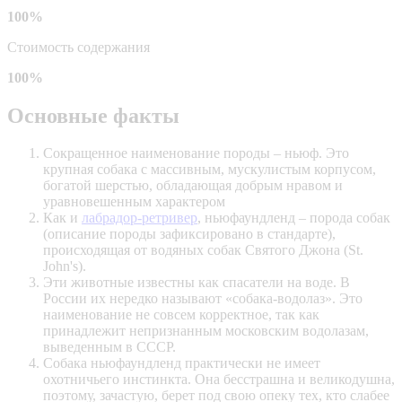
100%
Стоимость содержания
100%
Основные факты
Сокращенное наименование породы – ньюф. Это
крупная собака с массивным, мускулистым корпусом,
богатой шерстью, обладающая добрым нравом и
уравновешенным характером
Как и
лабрадор-ретривер
, ньюфаундленд – порода собак
(описание породы зафиксировано в стандарте),
происходящая от водяных собак Святого Джона (St.
John's).
Эти животные известны как спасатели на воде. В
России их нередко называют «собака-водолаз». Это
наименование не совсем корректное, так как
принадлежит непризнанным московским водолазам,
выведенным в СССР.
Собака ньюфаундленд практически не имеет
охотничьего инстинкта. Она бесстрашна и великодушна,
поэтому, зачастую, берет под свою опеку тех, кто слабее