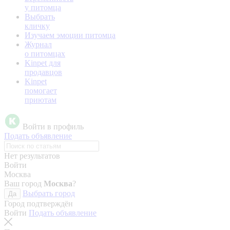
у питомца
Выбрать
кличку
Изучаем эмоции питомца
Журнал
о питомцах
Kinpet для
продавцов
Kinpet
помогает
приютам
Войти в профиль
Подать объявление
Нет результатов
Войти
Москва
Ваш город
Москва
?
Выбрать город
Да
Город подтверждён
Войти
Подать объявление