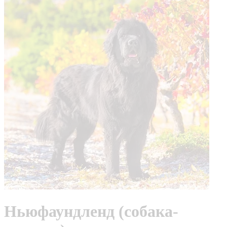
Ньюфаундленд (собака-