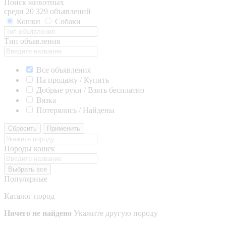
Поиск животных
среди 20 329 объявлений
Кошки
Собаки
Тип объявления
Все объявления
На продажу / Купить
Добрые руки / Взять бесплатно
Вязка
Потерялись / Найдены
Сбросить
Применить
Породы кошек
Выбрать все
Популярные
Каталог пород
Ничего не найдено
Укажите другую породу