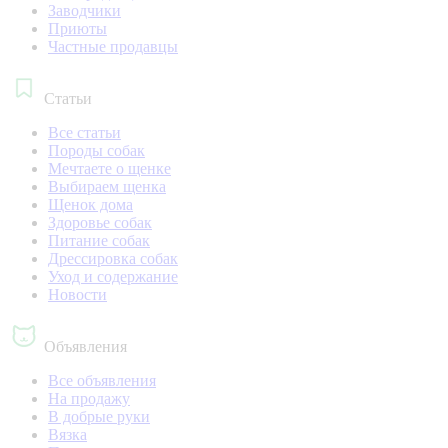
Заводчики
Приюты
Частные продавцы
Статьи
Все статьи
Породы собак
Мечтаете о щенке
Выбираем щенка
Щенок дома
Здоровье собак
Питание собак
Дрессировка собак
Уход и содержание
Новости
Объявления
Все объявления
На продажу
В добрые руки
Вязка