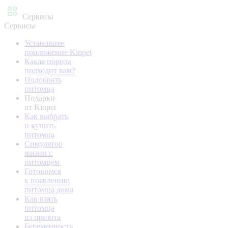
Сервисы
Сервисы
Установите
приложение Kinpet
Какая порода
подходит вам?
Подобрать
питомца
Подарки
от Kinpet
Как выбрать
и купить
питомца
Симулятор
жизни с
питомцем
Готовимся
к появлению
питомца дома
Как взять
питомца
из приюта
Беременность