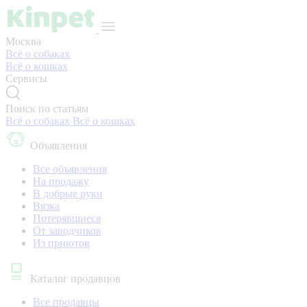
Москва
Всё о собаках
Всё о кошках
Сервисы
Поиск по статьям
Всё о собаках
Всё о кошках
Объявления
Все объявления
На продажу
В добрые руки
Вязка
Потерявшиеся
От заводчиков
Из приютов
Каталог продавцов
Все продавцы