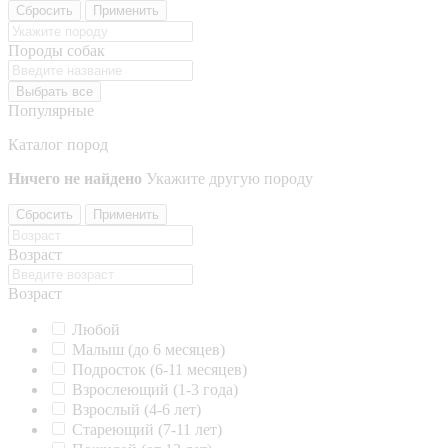
Сбросить
Применить
Породы собак
Выбрать все
Популярные
Каталог пород
Ничего не найдено
Укажите другую породу
Сбросить
Применить
Возраст
Возраст
Любой
Малыш (до 6 месяцев)
Подросток (6-11 месяцев)
Взрослеющий (1-3 года)
Взрослый (4-6 лет)
Стареющий (7-11 лет)