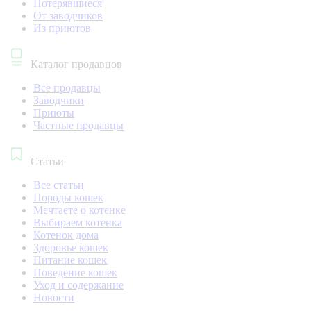
Потерявшиеся
От заводчиков
Из приютов
Каталог продавцов
Все продавцы
Заводчики
Приюты
Частные продавцы
Статьи
Все статьи
Породы кошек
Мечтаете о котенке
Выбираем котенка
Котенок дома
Здоровье кошек
Питание кошек
Поведение кошек
Уход и содержание
Новости