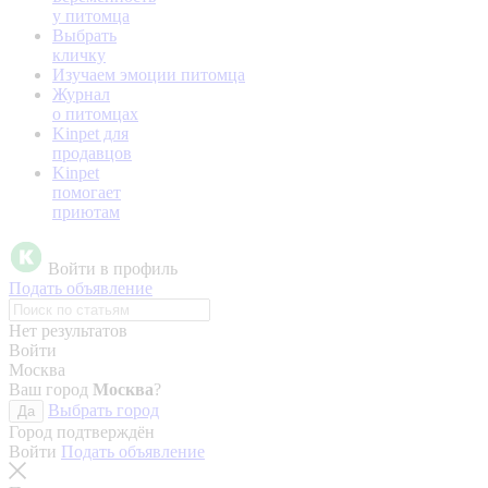
у питомца
Выбрать
кличку
Изучаем эмоции питомца
Журнал
о питомцах
Kinpet для
продавцов
Kinpet
помогает
приютам
Войти в профиль
Подать объявление
Нет результатов
Войти
Москва
Ваш город
Москва
?
Выбрать город
Да
Город подтверждён
Войти
Подать объявление