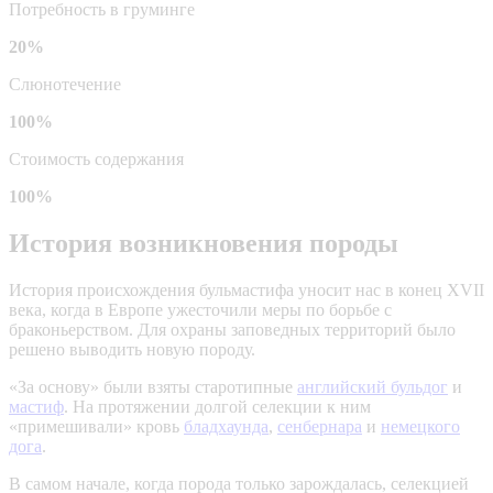
Потребность в груминге
20%
Слюнотечение
100%
Стоимость содержания
100%
История возникновения породы
История происхождения бульмастифа уносит нас в конец XVII
века, когда в Европе ужесточили меры по борьбе с
браконьерством. Для охраны заповедных территорий было
решено выводить новую породу.
«За основу» были взяты старотипные
английский бульдог
и
мастиф
. На протяжении долгой селекции к ним
«примешивали» кровь
бладхаунда
,
сенбернара
и
немецкого
дога
.
В самом начале, когда порода только зарождалась, селекцией