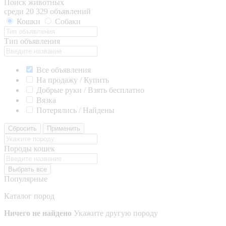
Поиск животных
среди 20 329 объявлений
Кошки
Собаки
Тип объявления
Все объявления
На продажу / Купить
Добрые руки / Взять бесплатно
Вязка
Потерялись / Найдены
Сбросить
Применить
Породы кошек
Выбрать все
Популярные
Каталог пород
Ничего не найдено
Укажите другую породу