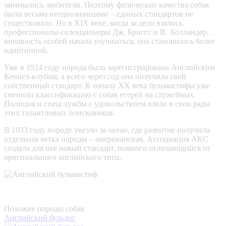
занимались любители. Поэтому физические качества собак
были весьма неоднозначными – единых стандартов не
существовало. Но в XIX веке, когда за дело взялись
профессионалы-селекционеры Дж. Бриггс и В. Холландер,
внешность особей начала улучшаться, она становилась более
однотипной.
Уже в 1924 году порода была зарегистрирована Английским
Кеннел-клубом, а всего через год она получила свой
собственный стандарт. К началу XX века бульмастифы уже
сменили классификацию с собак егерей на служебных.
Полиция и спецслужбы с удовольствием взяли в свои ряды
этих талантливых поисковиков.
В 1933 году породу увезли за океан, где развитие получила
отдельная ветка породы – американская. Ассоциация АКС
создала для нее новый стандарт, немного отличающийся от
оригинального английского типа.
Похожие породы собак
Английский бульдог