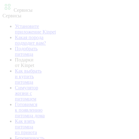
Сервисы
Сервисы
Установите
приложение Kinpet
Какая порода
подходит вам?
Подобрать
питомца
Подарки
от Kinpet
Как выбрать
и купить
питомца
Симулятор
жизни с
питомцем
Готовимся
к появлению
питомца дома
Как взять
питомца
из приюта
Беременность