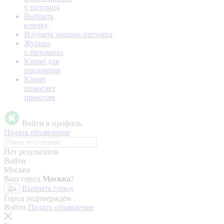
у питомца
Выбрать
кличку
Изучаем эмоции питомца
Журнал
о питомцах
Kinpet для
продавцов
Kinpet
помогает
приютам
Войти в профиль
Подать объявление
Нет результатов
Войти
Москва
Ваш город
Москва
?
Выбрать город
Да
Город подтверждён
Войти
Подать объявление