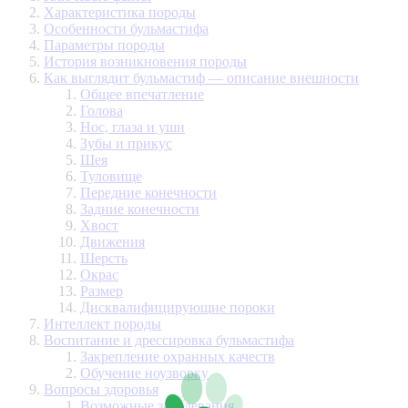
Характеристика породы
Особенности бульмастифа
Параметры породы
История возникновения породы
Как выглядит бульмастиф — описание внешности
Общее впечатление
Голова
Нос, глаза и уши
Зубы и прикус
Шея
Туловище
Передние конечности
Задние конечности
Хвост
Движения
Шерсть
Окрас
Размер
Дисквалифицирующие пороки
Интеллект породы
Воспитание и дрессировка бульмастифа
Закрепление охранных качеств
Обучение ноузворку
Вопросы здоровья
Возможные заболевания