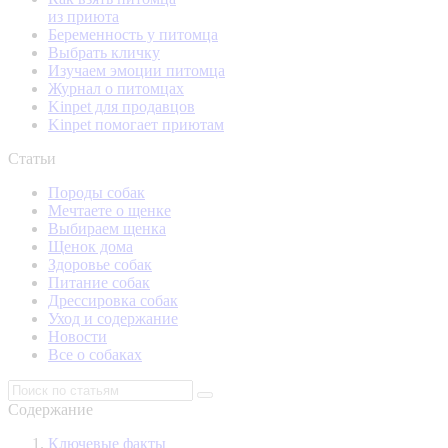
из приюта
Беременность у питомца
Выбрать кличку
Изучаем эмоции питомца
Журнал о питомцах
Kinpet для продавцов
Kinpet помогает приютам
Статьи
Породы собак
Мечтаете о щенке
Выбираем щенка
Щенок дома
Здоровье собак
Питание собак
Дрессировка собак
Уход и содержание
Новости
Все о собаках
Содержание
Ключевые факты