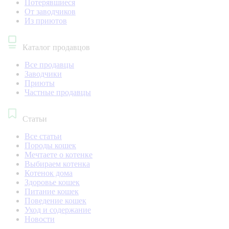
Потерявшиеся
От заводчиков
Из приютов
Каталог продавцов
Все продавцы
Заводчики
Приюты
Частные продавцы
Статьи
Все статьи
Породы кошек
Мечтаете о котенке
Выбираем котенка
Котенок дома
Здоровье кошек
Питание кошек
Поведение кошек
Уход и содержание
Новости