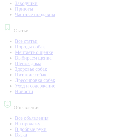
Заводчики
Приюты
Частные продавцы
Статьи
Все статьи
Породы собак
Мечтаете о щенке
Выбираем щенка
Щенок дома
Здоровье собак
Питание собак
Дрессировка собак
Уход и содержание
Новости
Объявления
Все объявления
На продажу
В добрые руки
Вязка