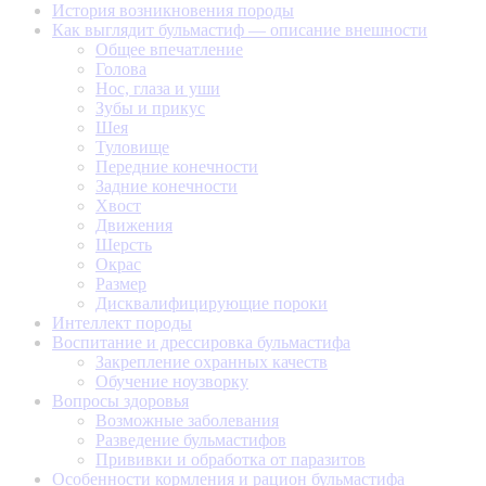
История возникновения породы
Как выглядит бульмастиф — описание внешности
Общее впечатление
Голова
Нос, глаза и уши
Зубы и прикус
Шея
Туловище
Передние конечности
Задние конечности
Хвост
Движения
Шерсть
Окрас
Размер
Дисквалифицирующие пороки
Интеллект породы
Воспитание и дрессировка бульмастифа
Закрепление охранных качеств
Обучение ноузворку
Вопросы здоровья
Возможные заболевания
Разведение бульмастифов
Прививки и обработка от паразитов
Особенности кормления и рацион бульмастифа