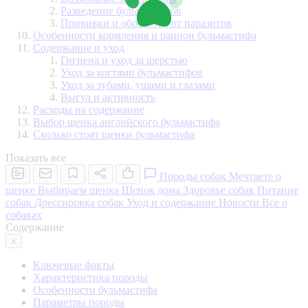
Разведение бульмастифов
Прививки и обработка от паразитов
Особенности кормления и рацион бульмастифа
Содержание и уход
Гигиена и уход за шерстью
Уход за когтями бульмастифов
Уход за зубами, ушами и глазами
Выгул и активность
Расходы на содержание
Выбор щенка английского бульмастифа
Сколько стоят щенки бульмастифа
Показать все
Породы собак
Мечтаете о
щенке
Выбираем щенка
Щенок дома
Здоровье собак
Питание
собак
Дрессировка собак
Уход и содержание
Новости
Все о
собаках
Содержание
Ключевые факты
Характеристика породы
Особенности бульмастифа
Параметры породы