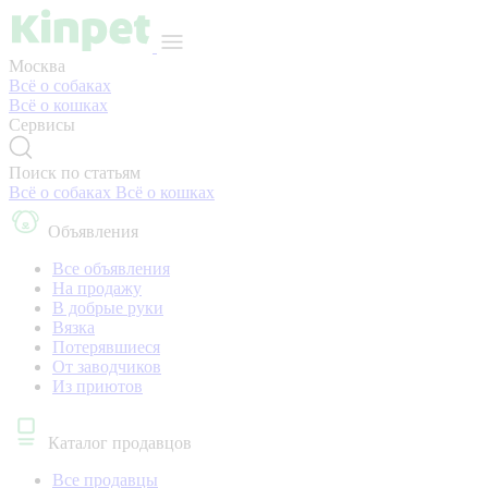
Москва
Всё о собаках
Всё о кошках
Сервисы
Поиск по статьям
Всё о собаках
Всё о кошках
Объявления
Все объявления
На продажу
В добрые руки
Вязка
Потерявшиеся
От заводчиков
Из приютов
Каталог продавцов
Все продавцы