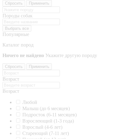
Сбросить
Применить
Породы собак
Выбрать все
Популярные
Каталог пород
Ничего не найдено
Укажите другую породу
Сбросить
Применить
Возраст
Возраст
Любой
Малыш (до 6 месяцев)
Подросток (6-11 месяцев)
Взрослеющий (1-3 года)
Взрослый (4-6 лет)
Стареющий (7-11 лет)