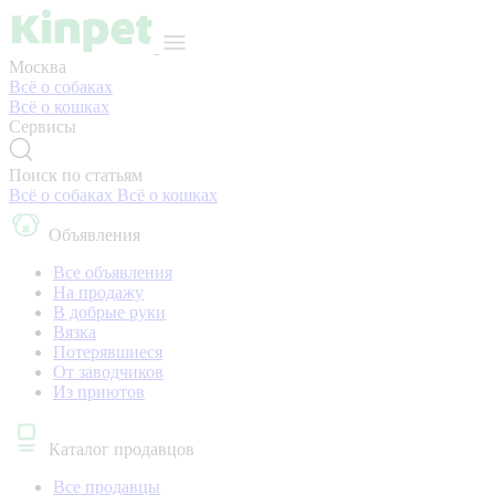
Москва
Всё о собаках
Всё о кошках
Сервисы
Поиск по статьям
Всё о собаках
Всё о кошках
Объявления
Все объявления
На продажу
В добрые руки
Вязка
Потерявшиеся
От заводчиков
Из приютов
Каталог продавцов
Все продавцы