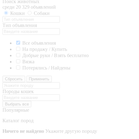
Поиск животных
среди 20 329 объявлений
Кошки
Собаки
Тип объявления
Все объявления
На продажу / Купить
Добрые руки / Взять бесплатно
Вязка
Потерялись / Найдены
Сбросить
Применить
Породы кошек
Выбрать все
Популярные
Каталог пород
Ничего не найдено
Укажите другую породу