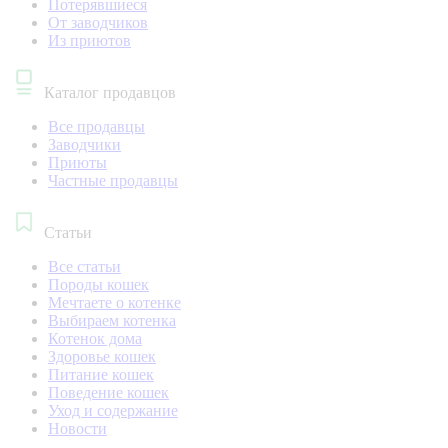
Потерявшиеся
От заводчиков
Из приютов
Каталог продавцов
Все продавцы
Заводчики
Приюты
Частные продавцы
Статьи
Все статьи
Породы кошек
Мечтаете о котенке
Выбираем котенка
Котенок дома
Здоровье кошек
Питание кошек
Поведение кошек
Уход и содержание
Новости