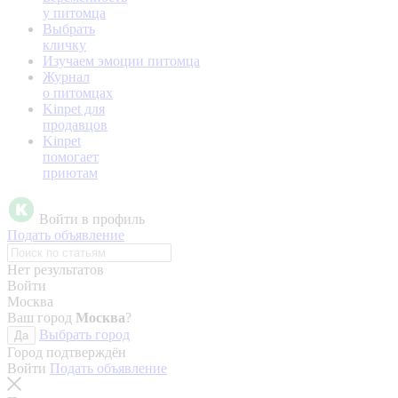
у питомца
Выбрать
кличку
Изучаем эмоции питомца
Журнал
о питомцах
Kinpet для
продавцов
Kinpet
помогает
приютам
Войти в профиль
Подать объявление
Нет результатов
Войти
Москва
Ваш город
Москва
?
Выбрать город
Да
Город подтверждён
Войти
Подать объявление