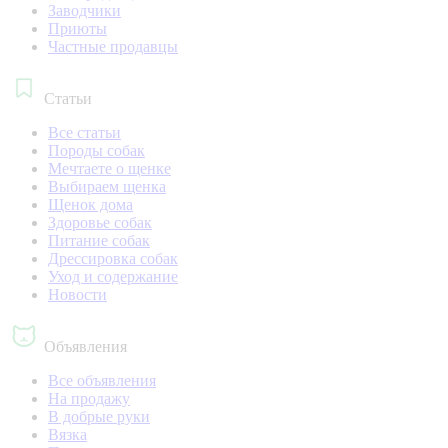
Заводчики
Приюты
Частные продавцы
Статьи
Все статьи
Породы собак
Мечтаете о щенке
Выбираем щенка
Щенок дома
Здоровье собак
Питание собак
Дрессировка собак
Уход и содержание
Новости
Объявления
Все объявления
На продажу
В добрые руки
Вязка