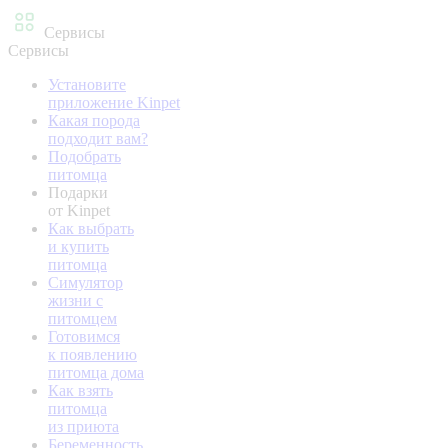
Сервисы
Сервисы
Установите
приложение Kinpet
Какая порода
подходит вам?
Подобрать
питомца
Подарки
от Kinpet
Как выбрать
и купить
питомца
Симулятор
жизни с
питомцем
Готовимся
к появлению
питомца дома
Как взять
питомца
из приюта
Беременность