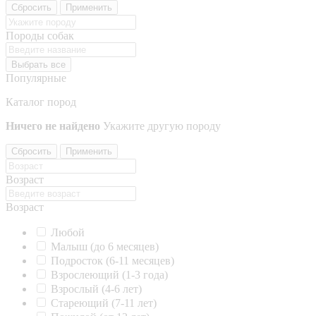
Сбросить
Применить
Породы собак
Выбрать все
Популярные
Каталог пород
Ничего не найдено
Укажите другую породу
Сбросить
Применить
Возраст
Возраст
Любой
Малыш (до 6 месяцев)
Подросток (6-11 месяцев)
Взрослеющий (1-3 года)
Взрослый (4-6 лет)
Стареющий (7-11 лет)