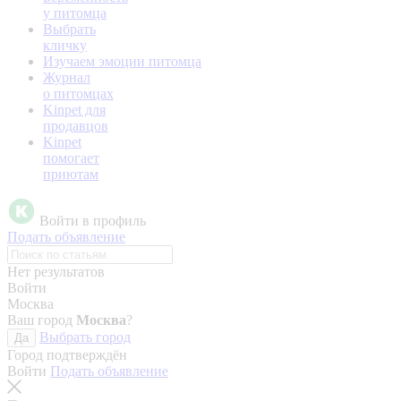
у питомца
Выбрать
кличку
Изучаем эмоции питомца
Журнал
о питомцах
Kinpet для
продавцов
Kinpet
помогает
приютам
Войти в профиль
Подать объявление
Нет результатов
Войти
Москва
Ваш город
Москва
?
Выбрать город
Да
Город подтверждён
Войти
Подать объявление