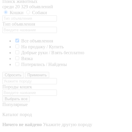
Поиск животных
среди 20 329 объявлений
Кошки
Собаки
Тип объявления
Все объявления
На продажу / Купить
Добрые руки / Взять бесплатно
Вязка
Потерялись / Найдены
Сбросить
Применить
Породы кошек
Выбрать все
Популярные
Каталог пород
Ничего не найдено
Укажите другую породу