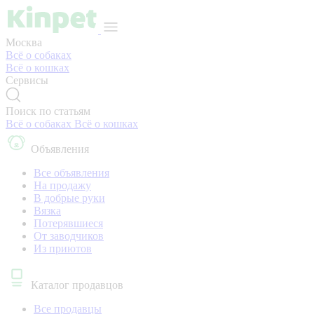
Москва
Всё о собаках
Всё о кошках
Сервисы
Поиск по статьям
Всё о собаках
Всё о кошках
Объявления
Все объявления
На продажу
В добрые руки
Вязка
Потерявшиеся
От заводчиков
Из приютов
Каталог продавцов
Все продавцы