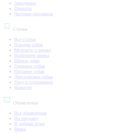
Заводчики
Приюты
Частные продавцы
Статьи
Все статьи
Породы собак
Мечтаете о щенке
Выбираем щенка
Щенок дома
Здоровье собак
Питание собак
Дрессировка собак
Уход и содержание
Новости
Объявления
Все объявления
На продажу
В добрые руки
Вязка