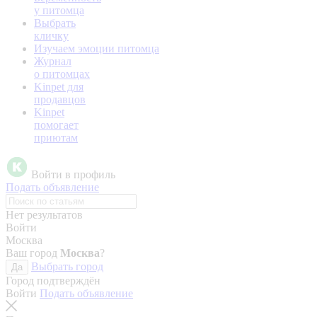
у питомца
Выбрать
кличку
Изучаем эмоции питомца
Журнал
о питомцах
Kinpet для
продавцов
Kinpet
помогает
приютам
Войти в профиль
Подать объявление
Нет результатов
Войти
Москва
Ваш город
Москва
?
Выбрать город
Да
Город подтверждён
Войти
Подать объявление