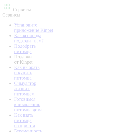
Сервисы
Сервисы
Установите
приложение Kinpet
Какая порода
подходит вам?
Подобрать
питомца
Подарки
от Kinpet
Как выбрать
и купить
питомца
Симулятор
жизни с
питомцем
Готовимся
к появлению
питомца дома
Как взять
питомца
из приюта
Беременность