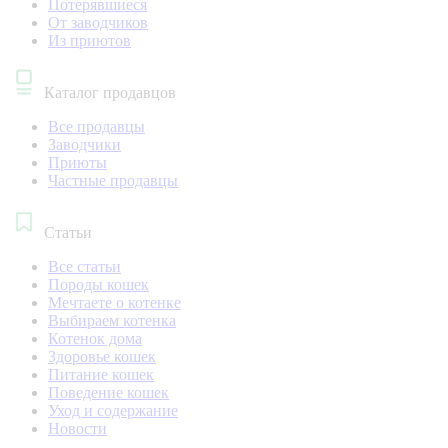
Потерявшиеся
От заводчиков
Из приютов
Каталог продавцов
Все продавцы
Заводчики
Приюты
Частные продавцы
Статьи
Все статьи
Породы кошек
Мечтаете о котенке
Выбираем котенка
Котенок дома
Здоровье кошек
Питание кошек
Поведение кошек
Уход и содержание
Новости