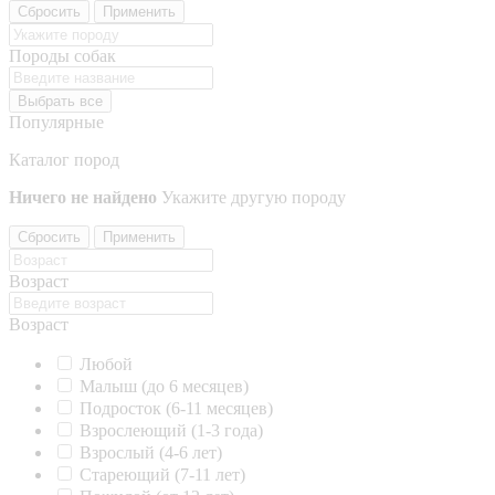
Сбросить
Применить
Породы собак
Выбрать все
Популярные
Каталог пород
Ничего не найдено
Укажите другую породу
Сбросить
Применить
Возраст
Возраст
Любой
Малыш (до 6 месяцев)
Подросток (6-11 месяцев)
Взрослеющий (1-3 года)
Взрослый (4-6 лет)
Стареющий (7-11 лет)