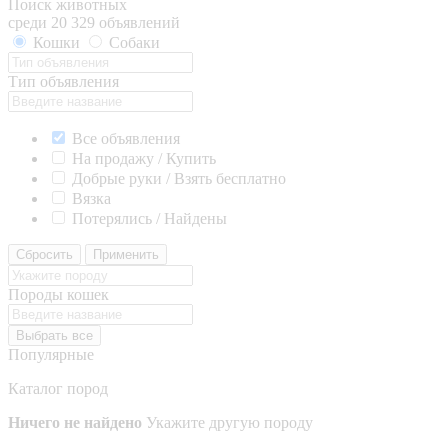
Поиск животных
среди 20 329 объявлений
Кошки
Собаки
Тип объявления
Все объявления
На продажу / Купить
Добрые руки / Взять бесплатно
Вязка
Потерялись / Найдены
Сбросить
Применить
Породы кошек
Выбрать все
Популярные
Каталог пород
Ничего не найдено
Укажите другую породу