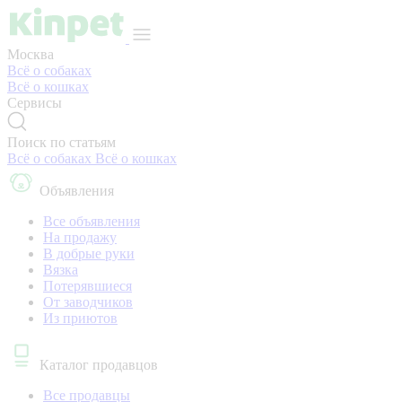
Москва
Всё о собаках
Всё о кошках
Сервисы
Поиск по статьям
Всё о собаках
Всё о кошках
Объявления
Все объявления
На продажу
В добрые руки
Вязка
Потерявшиеся
От заводчиков
Из приютов
Каталог продавцов
Все продавцы