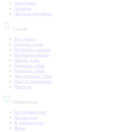
Заводчики
Приюты
Частные продавцы
Статьи
Все статьи
Породы собак
Мечтаете о щенке
Выбираем щенка
Щенок дома
Здоровье собак
Питание собак
Дрессировка собак
Уход и содержание
Новости
Объявления
Все объявления
На продажу
В добрые руки
Вязка