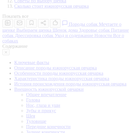
Советы по выбору щенка
Сколько стоит южнорусская овчарка
Показать все
Породы собак
Мечтаете о
щенке
Выбираем щенка
Щенок дома
Здоровье собак
Питание
собак
Дрессировка собак
Уход и содержание
Новости
Все о
собаках
Содержание
Ключевые факты
Описание породы южнорусская овчарка
Особенности породы южнорусская овчарка
Характеристика породы южнорусская овчарка
История происхождения породы южнорусская овчарка
Внешность южнорусской овчарки
Общее впечатление
Голова
Нос, глаза и уши
Зубы и прикус
Шея
Туловище
Передние конечности
Задние конечности