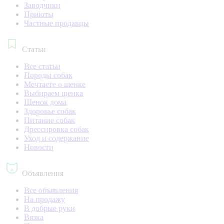
Заводчики
Приюты
Частные продавцы
Статьи
Все статьи
Породы собак
Мечтаете о щенке
Выбираем щенка
Щенок дома
Здоровье собак
Питание собак
Дрессировка собак
Уход и содержание
Новости
Объявления
Все объявления
На продажу
В добрые руки
Вязка