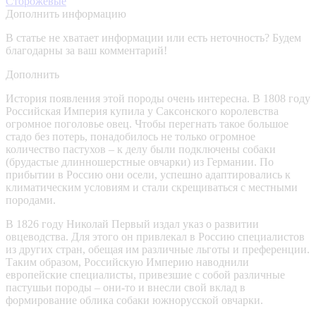
Сторожевые
Дополнить информацию
В статье не хватает информации или есть неточность? Будем
благодарны за ваш комментарий!
Дополнить
История появления этой породы очень интересна. В 1808 году
Российская Империя купила у Саксонского королевства
огромное поголовье овец. Чтобы перегнать такое большое
стадо без потерь, понадобилось не только огромное
количество пастухов – к делу были подключены собаки
(брудастые длинношерстные овчарки) из Германии. По
прибытии в Россию они осели, успешно адаптировались к
климатическим условиям и стали скрещиваться с местными
породами.
В 1826 году Николай Первый издал указ о развитии
овцеводства. Для этого он привлекал в Россию специалистов
из других стран, обещая им различные льготы и преференции.
Таким образом, Российскую Империю наводнили
европейские специалисты, привезшие с собой различные
пастушьи породы – они-то и внесли свой вклад в
формирование облика собаки южнорусской овчарки.