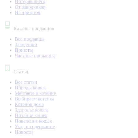
Потерявшиеся
От заводчиков
Из приютов
Каталог продавцов
Все продавцы
Заводчики
Приюты
Частные продавцы
Статьи
Все статьи
Породы кошек
Мечтаете о котенке
Выбираем котенка
Котенок дома
Здоровье кошек
Питание кошек
Поведение кошек
Уход и содержание
Новости