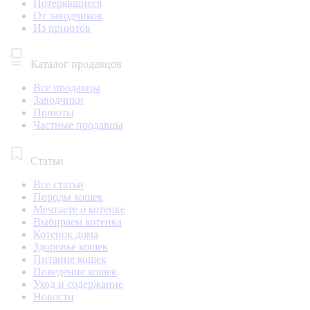
Потерявшиеся
От заводчиков
Из приютов
Каталог продавцов
Все продавцы
Заводчики
Приюты
Частные продавцы
Статьи
Все статьи
Породы кошек
Мечтаете о котенке
Выбираем котенка
Котенок дома
Здоровье кошек
Питание кошек
Поведение кошек
Уход и содержание
Новости