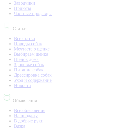
Заводчики
Приюты
Частные продавцы
Статьи
Все статьи
Породы собак
Мечтаете о щенке
Выбираем щенка
Щенок дома
Здоровье собак
Питание собак
Дрессировка собак
Уход и содержание
Новости
Объявления
Все объявления
На продажу
В добрые руки
Вязка