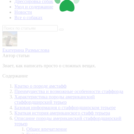
Дрессировка собак
Уход и содержание
Новости
Все о собаках
Екатерина Размыслова
Автор статьи
Знает, как написать просто о сложных вещах.
Содержание
Кратко о породе амстафф
Преимущества и возможные особенности стаффорда
Характеристика породы американский
стаффордширский терьер
Базовая информация о стаффордширском терьере
Краткая история американского стафф терьера
Описание породы американский стаффордширский
терьер
Общее впечатление