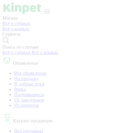
Москва
Всё о собаках
Всё о кошках
Сервисы
Поиск по статьям
Всё о собаках
Всё о кошках
Объявления
Все объявления
На продажу
В добрые руки
Вязка
Потерявшиеся
От заводчиков
Из приютов
Каталог продавцов
Все продавцы