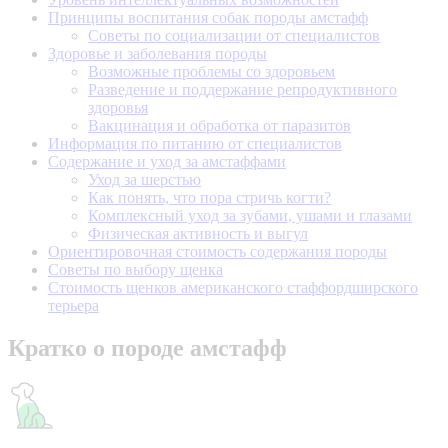
Принципы воспитания собак породы амстафф
Советы по социализации от специалистов
Здоровье и заболевания породы
Возможные проблемы со здоровьем
Разведение и поддержание репродуктивного
здоровья
Вакцинация и обработка от паразитов
Информация по питанию от специалистов
Содержание и уход за амстаффами
Уход за шерстью
Как понять, что пора стричь когти?
Комплексный уход за зубами, ушами и глазами
Физическая активность и выгул
Ориентировочная стоимость содержания породы
Советы по выбору щенка
Стоимость щенков американского стаффордширского
терьера
Кратко о породе амстафф