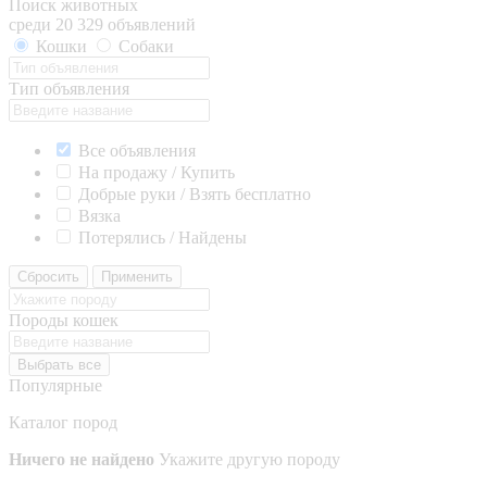
Поиск животных
среди 20 329 объявлений
Кошки
Собаки
Тип объявления
Все объявления
На продажу / Купить
Добрые руки / Взять бесплатно
Вязка
Потерялись / Найдены
Сбросить
Применить
Породы кошек
Выбрать все
Популярные
Каталог пород
Ничего не найдено
Укажите другую породу