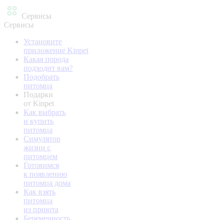
Сервисы
Сервисы
Установите
приложение Kinpet
Какая порода
подходит вам?
Подобрать
питомца
Подарки
от Kinpet
Как выбрать
и купить
питомца
Симулятор
жизни с
питомцем
Готовимся
к появлению
питомца дома
Как взять
питомца
из приюта
Беременность