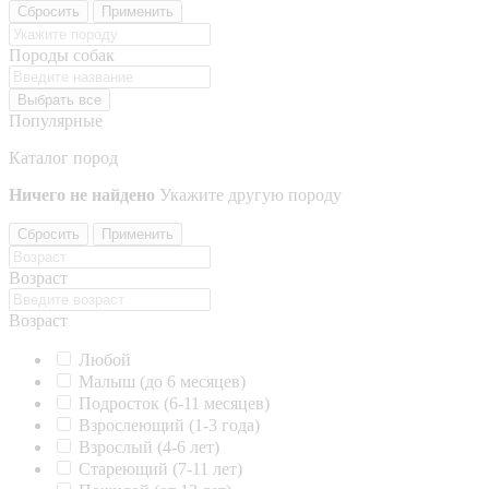
Сбросить
Применить
Породы собак
Выбрать все
Популярные
Каталог пород
Ничего не найдено
Укажите другую породу
Сбросить
Применить
Возраст
Возраст
Любой
Малыш (до 6 месяцев)
Подросток (6-11 месяцев)
Взрослеющий (1-3 года)
Взрослый (4-6 лет)
Стареющий (7-11 лет)