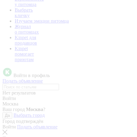
у питомца
Выбрать
кличку
Изучаем эмоции питомца
Журнал
о питомцах
Kinpet для
продавцов
Kinpet
помогает
приютам
Войти в профиль
Подать объявление
Нет результатов
Войти
Москва
Ваш город
Москва
?
Выбрать город
Да
Город подтверждён
Войти
Подать объявление