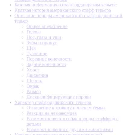
Базовая информация о стаффордширском терьере
Краткая история американского стафф терьера
Описание породы американский стаффордширский
терьер
Общее впечатление
Голова
Нос, глаза и уши
Зубы и прикус
Шея
Туловище
Передние конечности
Задние конечности
Хвост
Движения
Шерсть
Окрас
Размер
Дисквалифицирующие пороки
Характер стаффордширского терьера
Отношение к хозяину и членам семьи
Реакция на незнакомцев
Взаимоотношения собак породы стаффорд с
детьми
Взаимоотношения с другими животными
Уровень интеллектуальных возможностей