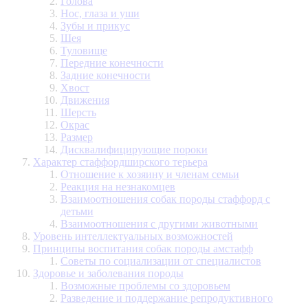
Голова
Нос, глаза и уши
Зубы и прикус
Шея
Туловище
Передние конечности
Задние конечности
Хвост
Движения
Шерсть
Окрас
Размер
Дисквалифицирующие пороки
Характер стаффордширского терьера
Отношение к хозяину и членам семьи
Реакция на незнакомцев
Взаимоотношения собак породы стаффорд с
детьми
Взаимоотношения с другими животными
Уровень интеллектуальных возможностей
Принципы воспитания собак породы амстафф
Советы по социализации от специалистов
Здоровье и заболевания породы
Возможные проблемы со здоровьем
Разведение и поддержание репродуктивного