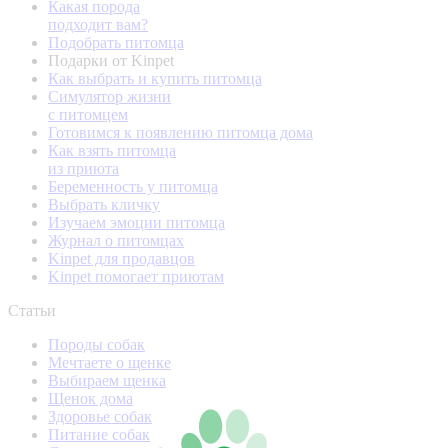
Какая порода
подходит вам?
Подобрать питомца
Подарки от Kinpet
Как выбрать и купить питомца
Симулятор жизни
с питомцем
Готовимся к появлению питомца дома
Как взять питомца
из приюта
Беременность у питомца
Выбрать кличку
Изучаем эмоции питомца
Журнал о питомцах
Kinpet для продавцов
Kinpet помогает приютам
Статьи
Породы собак
Мечтаете о щенке
Выбираем щенка
Щенок дома
Здоровье собак
Питание собак