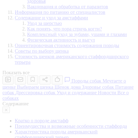
здоровья
Вакцинация и обработка от паразитов
Информация по питанию от специалистов
Содержание и уход за амстаффами
Уход за шерстью
Как понять, что пора стричь когти?
Комплексный уход за зубами, ушами и глазами
Физическая активность и выгул
Ориентировочная стоимость содержания породы
Советы по выбору щенка
Стоимость щенков американского стаффордширского
терьера
Показать все
Породы собак
Мечтаете о
щенке
Выбираем щенка
Щенок дома
Здоровье собак
Питание
собак
Дрессировка собак
Уход и содержание
Новости
Все о
собаках
Содержание
Кратко о породе амстафф
Преимущества и возможные особенности стаффорда
Характеристика породы американский
стаффордширский терьер