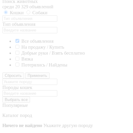
Поиск животных
среди 20 329 объявлений
Кошки
Собаки
Тип объявления
Все объявления
На продажу / Купить
Добрые руки / Взять бесплатно
Вязка
Потерялись / Найдены
Сбросить
Применить
Породы кошек
Выбрать все
Популярные
Каталог пород
Ничего не найдено
Укажите другую породу