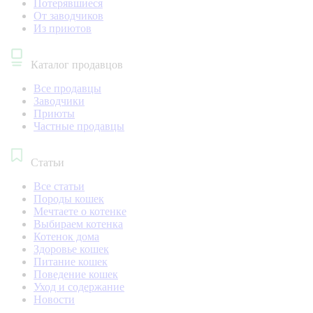
Потерявшиеся
От заводчиков
Из приютов
Каталог продавцов
Все продавцы
Заводчики
Приюты
Частные продавцы
Статьи
Все статьи
Породы кошек
Мечтаете о котенке
Выбираем котенка
Котенок дома
Здоровье кошек
Питание кошек
Поведение кошек
Уход и содержание
Новости