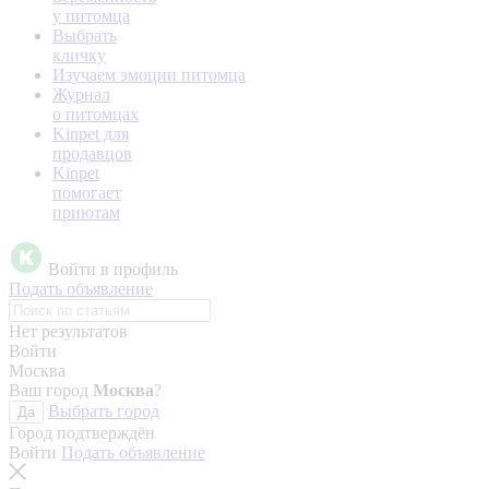
у питомца
Выбрать
кличку
Изучаем эмоции питомца
Журнал
о питомцах
Kinpet для
продавцов
Kinpet
помогает
приютам
Войти в профиль
Подать объявление
Нет результатов
Войти
Москва
Ваш город
Москва
?
Выбрать город
Да
Город подтверждён
Войти
Подать объявление