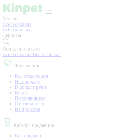
Москва
Всё о собаках
Всё о кошках
Сервисы
Поиск по статьям
Всё о собаках
Всё о кошках
Объявления
Все объявления
На продажу
В добрые руки
Вязка
Потерявшиеся
От заводчиков
Из приютов
Каталог продавцов
Все продавцы