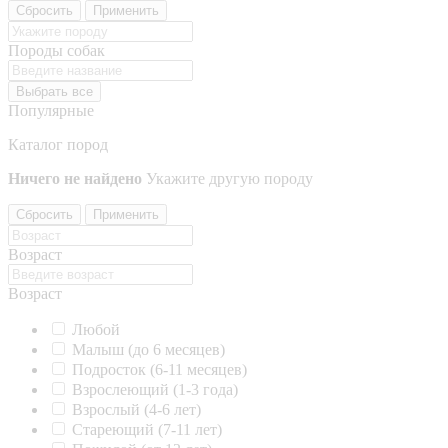
Сбросить
Применить
Породы собак
Выбрать все
Популярные
Каталог пород
Ничего не найдено
Укажите другую породу
Сбросить
Применить
Возраст
Возраст
Любой
Малыш (до 6 месяцев)
Подросток (6-11 месяцев)
Взрослеющий (1-3 года)
Взрослый (4-6 лет)
Стареющий (7-11 лет)