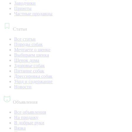
Заводчики
Приюты
Частные продавцы
Статьи
Все статьи
Породы собак
Мечтаете о щенке
Выбираем щенка
Щенок дома
Здоровье собак
Питание собак
Дрессировка собак
Уход и содержание
Новости
Объявления
Все объявления
На продажу
В добрые руки
Вязка