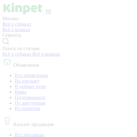
Москва
Всё о собаках
Всё о кошках
Сервисы
Поиск по статьям
Всё о собаках
Всё о кошках
Объявления
Все объявления
На продажу
В добрые руки
Вязка
Потерявшиеся
От заводчиков
Из приютов
Каталог продавцов
Все продавцы