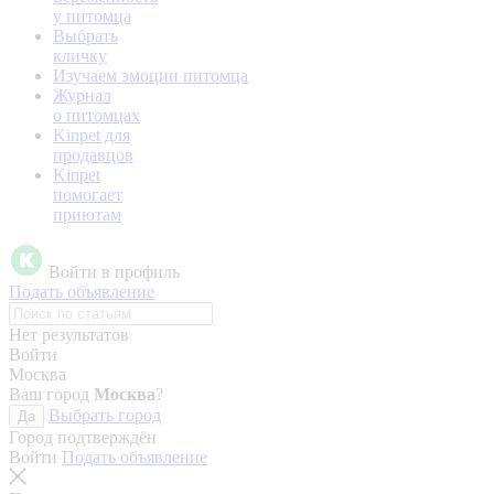
у питомца
Выбрать
кличку
Изучаем эмоции питомца
Журнал
о питомцах
Kinpet для
продавцов
Kinpet
помогает
приютам
Войти в профиль
Подать объявление
Нет результатов
Войти
Москва
Ваш город
Москва
?
Выбрать город
Да
Город подтверждён
Войти
Подать объявление