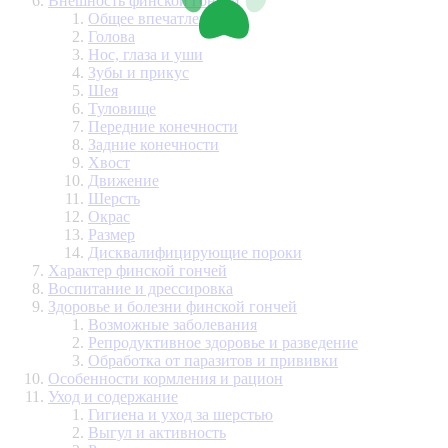
Внешность финской гончей
Общее впечатление
Голова
Нос, глаза и уши
Зубы и прикус
Шея
Туловище
Передние конечности
Задние конечности
Хвост
Движение
Шерсть
Окрас
Размер
Дисквалифицирующие пороки
Характер финской гончей
Воспитание и дрессировка
Здоровье и болезни финской гончей
Возможные заболевания
Репродуктивное здоровье и разведение
Обработка от паразитов и прививки
Особенности кормления и рацион
Уход и содержание
Гигиена и уход за шерстью
Выгул и активность