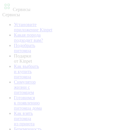
Сервисы
Сервисы
Установите
приложение Kinpet
Какая порода
подходит вам?
Подобрать
питомца
Подарки
от Kinpet
Как выбрать
и купить
питомца
Симулятор
жизни с
питомцем
Готовимся
к появлению
питомца дома
Как взять
питомца
из приюта
Беременность