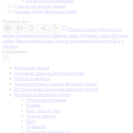
Расходы на содержание
Советы по выбору щенка
Сколько стоит финская гончая
Показать все
Породы собак
Мечтаете о
щенке
Выбираем щенка
Щенок дома
Здоровье собак
Питание
собак
Дрессировка собак
Уход и содержание
Новости
Все о
собаках
Содержание
Ключевые факты
Описание породы финская гончая
Плюсы и минусы
Характеристика породы финская гончая
История происхождения финской гончей
Внешность финской гончей
Общее впечатление
Голова
Нос, глаза и уши
Зубы и прикус
Шея
Туловище
Передние конечности