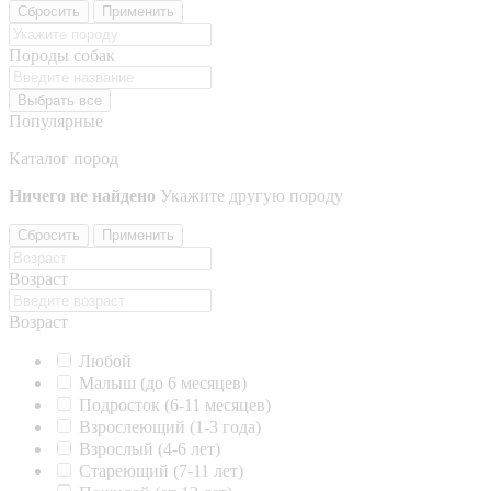
Сбросить
Применить
Породы собак
Выбрать все
Популярные
Каталог пород
Ничего не найдено
Укажите другую породу
Сбросить
Применить
Возраст
Возраст
Любой
Малыш (до 6 месяцев)
Подросток (6-11 месяцев)
Взрослеющий (1-3 года)
Взрослый (4-6 лет)
Стареющий (7-11 лет)