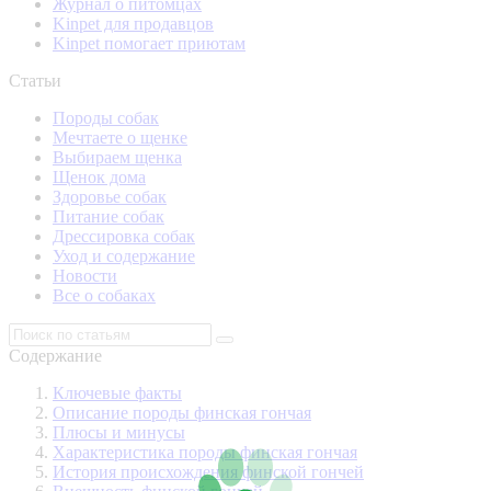
Журнал о питомцах
Kinpet для продавцов
Kinpet помогает приютам
Статьи
Породы собак
Мечтаете о щенке
Выбираем щенка
Щенок дома
Здоровье собак
Питание собак
Дрессировка собак
Уход и содержание
Новости
Все о собаках
Содержание
Ключевые факты
Описание породы финская гончая
Плюсы и минусы
Характеристика породы финская гончая
История происхождения финской гончей