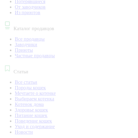
Потерявшиеся
От заводчиков
Из приютов
Каталог продавцов
Все продавцы
Заводчики
Приюты
Частные продавцы
Статьи
Все статьи
Породы кошек
Мечтаете о котенке
Выбираем котенка
Котенок дома
Здоровье кошек
Питание кошек
Поведение кошек
Уход и содержание
Новости