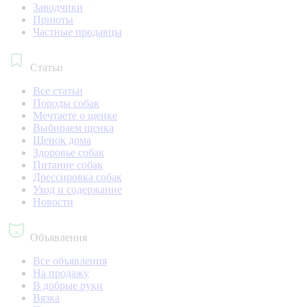
Заводчики
Приюты
Частные продавцы
Статьи
Все статьи
Породы собак
Мечтаете о щенке
Выбираем щенка
Щенок дома
Здоровье собак
Питание собак
Дрессировка собак
Уход и содержание
Новости
Объявления
Все объявления
На продажу
В добрые руки
Вязка