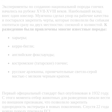
Эксперименты по созданию национальной породы гончих
начались на рубеже XVII-XVIII веков. Наибольший вклад
внес один ювелир. Мужчина сделал упор на рабочие качества
и постарался закрепить черты, которые позволили бы собакам
охотиться сразу на двух местностях: снежной и холмистой.
К
разведению были привлечены многие известные породы:
харьеры;
керри-бигли;
английские фоксхаунды;
костромские (татарские) гончие;
русские арлекины, примечательные светло-серой
мастью с мелким черным крапом.
Первый официальный стандарт был опубликован в 1932 году.
С этого момента отбор животных для разведения начали вести
по внешним признакам, что позволило закрепить
однородность экстерьера в новых поколениях. Спустя 22 года
новую породу признала FCI.