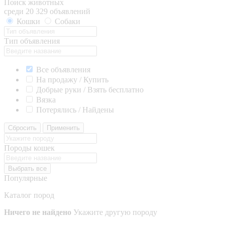
Поиск животных
среди 20 329 объявлений
Кошки
Собаки
Тип объявления
Все объявления
На продажу / Купить
Добрые руки / Взять бесплатно
Вязка
Потерялись / Найдены
Сбросить
Применить
Породы кошек
Выбрать все
Популярные
Каталог пород
Ничего не найдено
Укажите другую породу