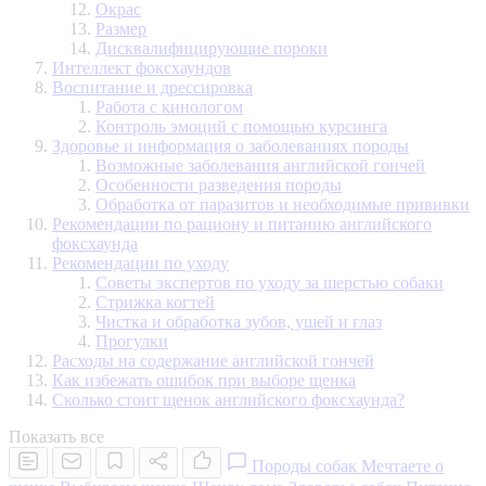
Окрас
Размер
Дисквалифицирующие пороки
Интеллект фоксхаундов
Воспитание и дрессировка
Работа с кинологом
Контроль эмоций с помощью курсинга
Здоровье и информация о заболеваниях породы
Возможные заболевания английской гончей
Особенности разведения породы
Обработка от паразитов и необходимые прививки
Рекомендации по рациону и питанию английского
фоксхаунда
Рекомендации по уходу
Советы экспертов по уходу за шерстью собаки
Стрижка когтей
Чистка и обработка зубов, ушей и глаз
Прогулки
Расходы на содержание английской гончей
Как избежать ошибок при выборе щенка
Сколько стоит щенок английского фоксхаунда?
Показать все
Породы собак
Мечтаете о