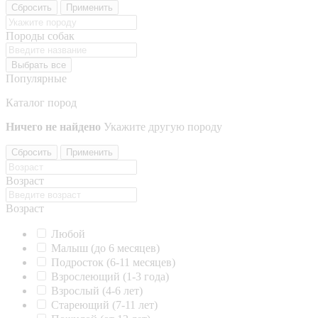
Сбросить
Применить
Породы собак
Выбрать все
Популярные
Каталог пород
Ничего не найдено
Укажите другую породу
Сбросить
Применить
Возраст
Возраст
Любой
Малыш (до 6 месяцев)
Подросток (6-11 месяцев)
Взрослеющий (1-3 года)
Взрослый (4-6 лет)
Стареющий (7-11 лет)