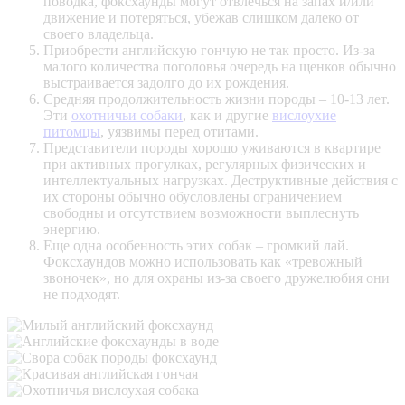
поводка, фоксхаунды могут отвлечься на запах и/или
движение и потеряться, убежав слишком далеко от
своего владельца.
Приобрести английскую гончую не так просто. Из-за
малого количества поголовья очередь на щенков обычно
выстраивается задолго до их рождения.
Средняя продолжительность жизни породы – 10-13 лет.
Эти
охотничьи собаки
, как и другие
вислоухие
питомцы
, уязвимы перед
отитами
.
Представители породы хорошо уживаются в квартире
при активных прогулках, регулярных физических и
интеллектуальных нагрузках. Деструктивные действия с
их стороны обычно обусловлены ограничением
свободны и отсутствием возможности выплеснуть
энергию.
Еще одна особенность этих собак – громкий лай.
Фоксхаундов можно использовать как «тревожный
звоночек», но для охраны из-за своего дружелюбия они
не подходят.