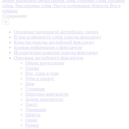
щенке
Выбираем щенка
Щенок дома
Здоровье собак
Питание
собак
Дрессировка собак
Уход и содержание
Новости
Все о
собаках
Содержание
Основные сведения об английских гончих
В чем особенность собак породы фоксхаунд
Качества породы английский фоксхаунд
Базовая информация о фоксхаунде
Историческое развитие породы фоксхаунд
Описание английского фоксхаунда
Общее впечатление
Голова
Нос, глаза и уши
Зубы и прикус
Шея
Туловище
Передние конечности
Задние конечности
Хвост
Движения
Шерсть
Окрас
Размер