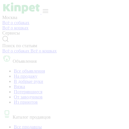
Москва
Всё о собаках
Всё о кошках
Сервисы
Поиск по статьям
Всё о собаках
Всё о кошках
Объявления
Все объявления
На продажу
В добрые руки
Вязка
Потерявшиеся
От заводчиков
Из приютов
Каталог продавцов
Все продавцы