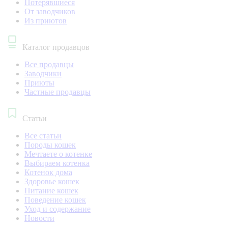
Потерявшиеся
От заводчиков
Из приютов
Каталог продавцов
Все продавцы
Заводчики
Приюты
Частные продавцы
Статьи
Все статьи
Породы кошек
Мечтаете о котенке
Выбираем котенка
Котенок дома
Здоровье кошек
Питание кошек
Поведение кошек
Уход и содержание
Новости