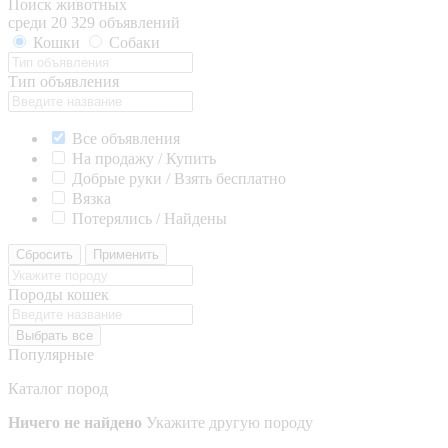
Поиск животных
среди 20 329 объявлений
Кошки
Собаки
Тип объявления
Все объявления
На продажу / Купить
Добрые руки / Взять бесплатно
Вязка
Потерялись / Найдены
Сбросить
Применить
Породы кошек
Выбрать все
Популярные
Каталог пород
Ничего не найдено
Укажите другую породу