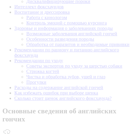
Дисквалифицирующие пороки
Интеллект фоксхаундов
Воспитание и дрессировка
Работа с кинологом
Контроль эмоций с помощью курсинга
Здоровье и информация о заболеваниях породы
Возможные заболевания английской гончей
Особенности разведения породы
Обработка от паразитов и необходимые прививки
Рекомендации по рациону и питанию английского
фоксхаунда
Рекомендации по уходу
Советы экспертов по уходу за шерстью собаки
Стрижка когтей
Чистка и обработка зубов, ушей и глаз
Прогулки
Расходы на содержание английской гончей
Как избежать ошибок при выборе щенка
Сколько стоит щенок английского фоксхаунда?
Основные сведения об английских
гончих