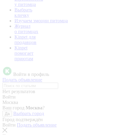
у питомца
Выбрать
кличку
Изучаем эмоции питомца
Журнал
о питомцах
Kinpet для
продавцов
Kinpet
помогает
приютам
Войти в профиль
Подать объявление
Нет результатов
Войти
Москва
Ваш город
Москва
?
Выбрать город
Да
Город подтверждён
Войти
Подать объявление