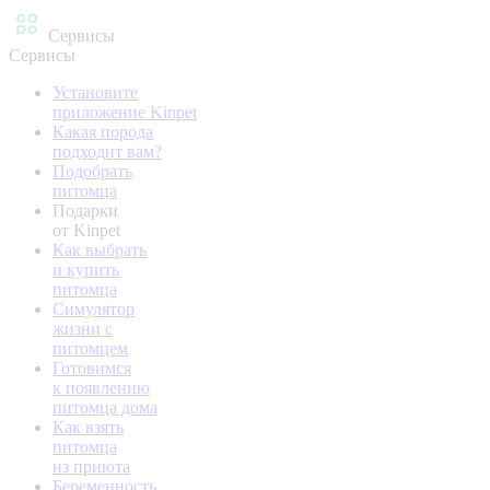
Сервисы
Сервисы
Установите
приложение Kinpet
Какая порода
подходит вам?
Подобрать
питомца
Подарки
от Kinpet
Как выбрать
и купить
питомца
Симулятор
жизни с
питомцем
Готовимся
к появлению
питомца дома
Как взять
питомца
из приюта
Беременность