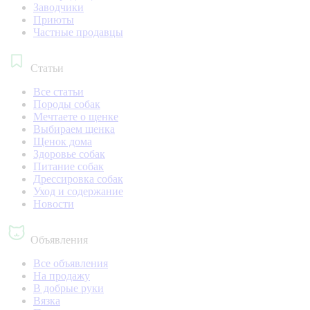
Заводчики
Приюты
Частные продавцы
Статьи
Все статьи
Породы собак
Мечтаете о щенке
Выбираем щенка
Щенок дома
Здоровье собак
Питание собак
Дрессировка собак
Уход и содержание
Новости
Объявления
Все объявления
На продажу
В добрые руки
Вязка