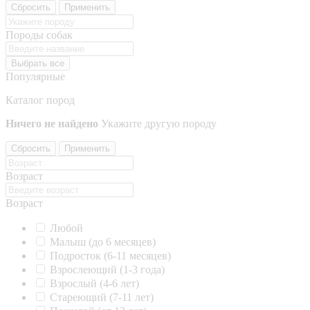
Сбросить
Применить
Породы собак
Выбрать все
Популярные
Каталог пород
Ничего не найдено
Укажите другую породу
Сбросить
Применить
Возраст
Возраст
Любой
Малыш (до 6 месяцев)
Подросток (6-11 месяцев)
Взрослеющий (1-3 года)
Взрослый (4-6 лет)
Стареющий (7-11 лет)