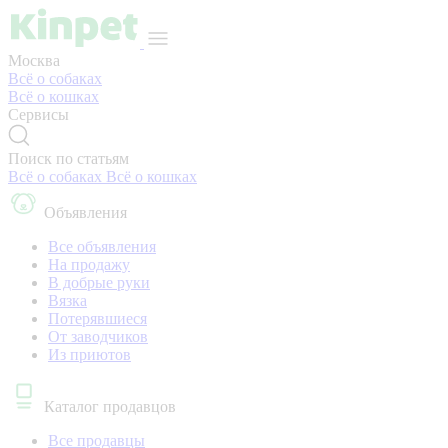
Москва
Всё о собаках
Всё о кошках
Сервисы
Поиск по статьям
Всё о собаках
Всё о кошках
Объявления
Все объявления
На продажу
В добрые руки
Вязка
Потерявшиеся
От заводчиков
Из приютов
Каталог продавцов
Все продавцы