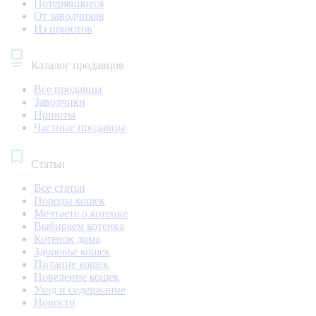
Потерявшиеся
От заводчиков
Из приютов
Каталог продавцов
Все продавцы
Заводчики
Приюты
Частные продавцы
Статьи
Все статьи
Породы кошек
Мечтаете о котенке
Выбираем котенка
Котенок дома
Здоровье кошек
Питание кошек
Поведение кошек
Уход и содержание
Новости