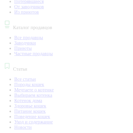
Потерявшиеся
От заводчиков
Из приютов
Каталог продавцов
Все продавцы
Заводчики
Приюты
Частные продавцы
Статьи
Все статьи
Породы кошек
Мечтаете о котенке
Выбираем котенка
Котенок дома
Здоровье кошек
Питание кошек
Поведение кошек
Уход и содержание
Новости