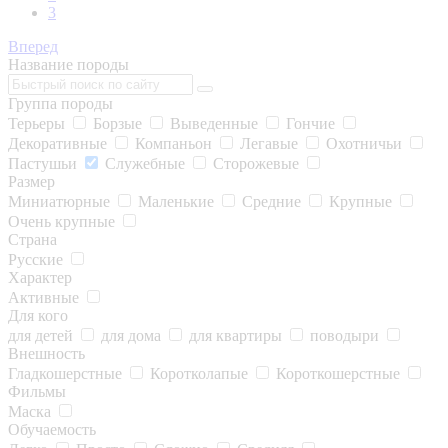
3
Вперед
Название породы
Группа породы
Терьеры
Борзые
Выведенные
Гончие
Декоративные
Компаньон
Легавые
Охотничьи
Пастушьи
Служебные
Сторожевые
Размер
Миниатюрные
Маленькие
Средние
Крупные
Очень крупные
Страна
Русские
Характер
Активные
Для кого
для детей
для дома
для квартиры
поводыри
Внешность
Гладкошерстные
Коротколапые
Короткошерстные
Фильмы
Маска
Обучаемость