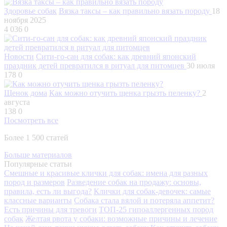
Здоровье собак
Вязка таксы – как правильно вязать породу
18
ноября 2025
4 036
0
Новости
Сити-го-сан для собак: как древний японский
праздник детей превратился в ритуал для питомцев
30 июля
178
0
Щенок дома
Как можно отучить щенка грызть пеленку?
2
августа
138
0
Посмотреть все
Более 1 500 статей
Больше материалов
Популярные статьи
Смешные и красивые клички для собак: имена для разных
пород и размеров
Разведение собак на продажу: основы,
правила, есть ли выгода?
Клички для собак-девочек: самые
классные варианты
Собака стала вялой и потеряла аппетит?
Есть причины для тревоги
ТОП-25 гипоаллергенных пород
собак
Желтая рвота у собаки: возможные причины и лечение