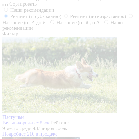
Сортировать
Наши рекомендации
Рейтинг
(по убыванию)
Рейтинг
(по возрастанию)
Название
(от А до Я)
Название
(от Я до А)
Наши
рекомендации
Фильтры
Пастушьи
Вельш-корги-пемброк
Рейтинг
9 место
среди 437 пород собак
Подробнее
210
в продаже