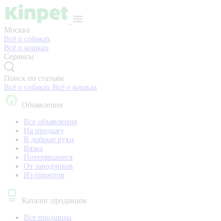
Москва
Всё о собаках
Всё о кошках
Сервисы
Поиск по статьям
Всё о собаках
Всё о кошках
Объявления
Все объявления
На продажу
В добрые руки
Вязка
Потерявшиеся
От заводчиков
Из приютов
Каталог продавцов
Все продавцы