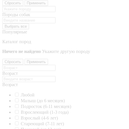
Сбросить
Применить
Породы собак
Выбрать все
Популярные
Каталог пород
Ничего не найдено
Укажите другую породу
Сбросить
Применить
Возраст
Возраст
Любой
Малыш (до 6 месяцев)
Подросток (6-11 месяцев)
Взрослеющий (1-3 года)
Взрослый (4-6 лет)
Стареющий (7-11 лет)