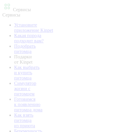
Сервисы
Сервисы
Установите
приложение Kinpet
Какая порода
подходит вам?
Подобрать
питомца
Подарки
от Kinpet
Как выбрать
и купить
питомца
Симулятор
жизни с
питомцем
Готовимся
к появлению
питомца дома
Как взять
питомца
из приюта
Беременность