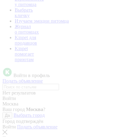
у питомца
Выбрать
кличку
Изучаем эмоции питомца
Журнал
о питомцах
Kinpet для
продавцов
Kinpet
помогает
приютам
Войти в профиль
Подать объявление
Нет результатов
Войти
Москва
Ваш город
Москва
?
Выбрать город
Да
Город подтверждён
Войти
Подать объявление