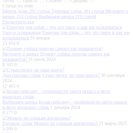
Легко
Просто
Сложно
Средняя
Статьи по теме
Щенок дома
282 статьи
Здоровье собак
281 статья
Мечтаете о
щенке
153 статьи
Выбираем щенка
119 статей
Посмотреть все
Уход и содержание
Гриндер для собак – что это такое и как им
пользоваться
16 января
23 454
0
Мечтаете о щенке
Почему собака породы самоед так
называется?
31 июля 2024
8 183
0
Дрессировка собак
Существуют ли злые корги?
30 сентября
2024
12 403
0
Выбираем щенка
Белая сиба-ину – особенности цвета окраса
и фото японских собак
1 декабря 2024
8 177
0
Питание собак
Можно ли собакам апельсины?
21 марта 2025
3 209
0