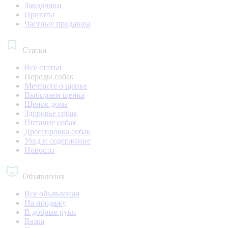
Заводчики
Приюты
Частные продавцы
Статьи
Все статьи
Породы собак
Мечтаете о щенке
Выбираем щенка
Щенок дома
Здоровье собак
Питание собак
Дрессировка собак
Уход и содержание
Новости
Объявления
Все объявления
На продажу
В добрые руки
Вязка