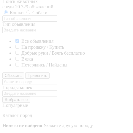
Поиск животных
среди 20 329 объявлений
Кошки
Собаки
Тип объявления
Все объявления
На продажу / Купить
Добрые руки / Взять бесплатно
Вязка
Потерялись / Найдены
Сбросить
Применить
Породы кошек
Выбрать все
Популярные
Каталог пород
Ничего не найдено
Укажите другую породу