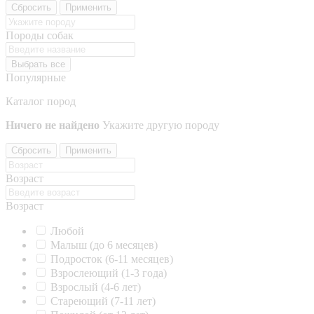
Сбросить
Применить
Породы собак
Выбрать все
Популярные
Каталог пород
Ничего не найдено
Укажите другую породу
Сбросить
Применить
Возраст
Возраст
Любой
Малыш (до 6 месяцев)
Подросток (6-11 месяцев)
Взрослеющий (1-3 года)
Взрослый (4-6 лет)
Стареющий (7-11 лет)