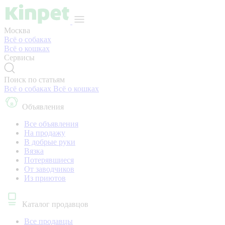
Москва
Всё о собаках
Всё о кошках
Сервисы
Поиск по статьям
Всё о собаках
Всё о кошках
Объявления
Все объявления
На продажу
В добрые руки
Вязка
Потерявшиеся
От заводчиков
Из приютов
Каталог продавцов
Все продавцы