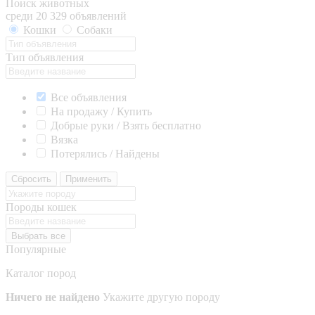
Поиск животных
среди 20 329 объявлений
Кошки
Собаки
Тип объявления
Все объявления
На продажу / Купить
Добрые руки / Взять бесплатно
Вязка
Потерялись / Найдены
Сбросить
Применить
Породы кошек
Выбрать все
Популярные
Каталог пород
Ничего не найдено
Укажите другую породу