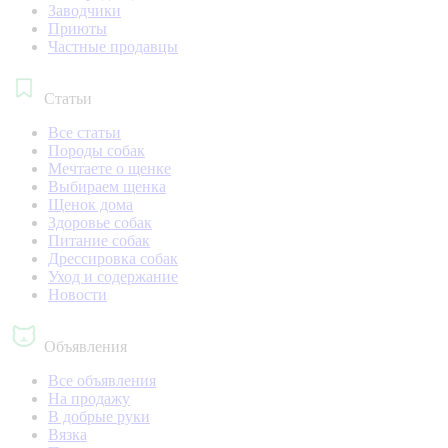
Заводчики
Приюты
Частные продавцы
Статьи
Все статьи
Породы собак
Мечтаете о щенке
Выбираем щенка
Щенок дома
Здоровье собак
Питание собак
Дрессировка собак
Уход и содержание
Новости
Объявления
Все объявления
На продажу
В добрые руки
Вязка