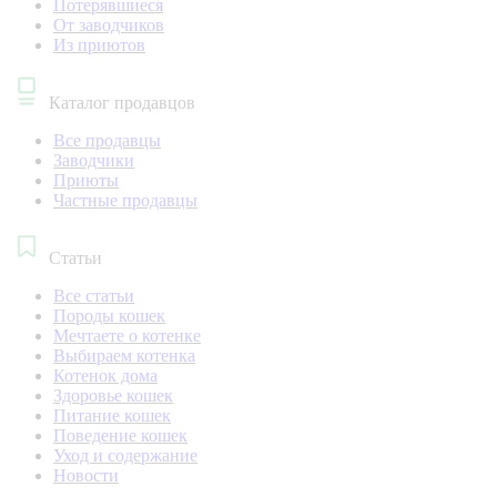
Потерявшиеся
От заводчиков
Из приютов
Каталог продавцов
Все продавцы
Заводчики
Приюты
Частные продавцы
Статьи
Все статьи
Породы кошек
Мечтаете о котенке
Выбираем котенка
Котенок дома
Здоровье кошек
Питание кошек
Поведение кошек
Уход и содержание
Новости