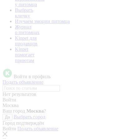
у питомца
Выбрать
кличку
Изучаем эмоции питомца
Журнал
о питомцах
Kinpet для
продавцов
Kinpet
помогает
приютам
Войти в профиль
Подать объявление
Нет результатов
Войти
Москва
Ваш город
Москва
?
Выбрать город
Да
Город подтверждён
Войти
Подать объявление