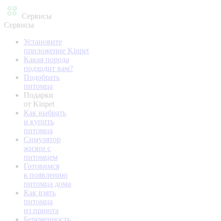
Сервисы
Сервисы
Установите
приложение Kinpet
Какая порода
подходит вам?
Подобрать
питомца
Подарки
от Kinpet
Как выбрать
и купить
питомца
Симулятор
жизни с
питомцем
Готовимся
к появлению
питомца дома
Как взять
питомца
из приюта
Беременность