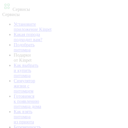
Сервисы
Сервисы
Установите
приложение Kinpet
Какая порода
подходит вам?
Подобрать
питомца
Подарки
от Kinpet
Как выбрать
и купить
питомца
Симулятор
жизни с
питомцем
Готовимся
к появлению
питомца дома
Как взять
питомца
из приюта
Беременность