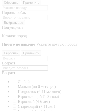
Сбросить
Применить
Породы собак
Выбрать все
Популярные
Каталог пород
Ничего не найдено
Укажите другую породу
Сбросить
Применить
Возраст
Возраст
Любой
Малыш (до 6 месяцев)
Подросток (6-11 месяцев)
Взрослеющий (1-3 года)
Взрослый (4-6 лет)
Стареющий (7-11 лет)