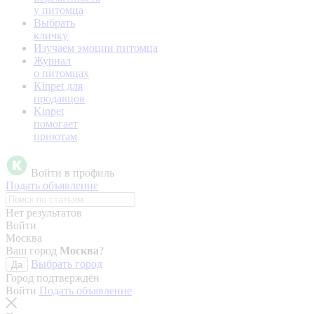
у питомца
Выбрать
кличку
Изучаем эмоции питомца
Журнал
о питомцах
Kinpet для
продавцов
Kinpet
помогает
приютам
Войти в профиль
Подать объявление
Нет результатов
Войти
Москва
Ваш город
Москва
?
Выбрать город
Да
Город подтверждён
Войти
Подать объявление