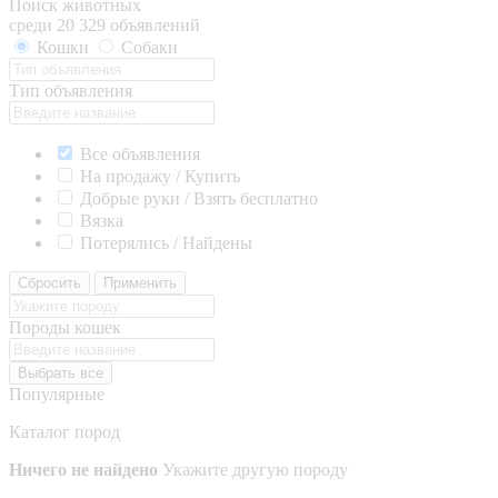
Поиск животных
среди 20 329 объявлений
Кошки
Собаки
Тип объявления
Все объявления
На продажу / Купить
Добрые руки / Взять бесплатно
Вязка
Потерялись / Найдены
Сбросить
Применить
Породы кошек
Выбрать все
Популярные
Каталог пород
Ничего не найдено
Укажите другую породу