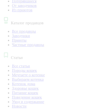
Потерявшиеся
От заводчиков
Из приютов
Каталог продавцов
Все продавцы
Заводчики
Приюты
Частные продавцы
Статьи
Все статьи
Породы кошек
Мечтаете о котенке
Выбираем котенка
Котенок дома
Здоровье кошек
Питание кошек
Поведение кошек
Уход и содержание
Новости