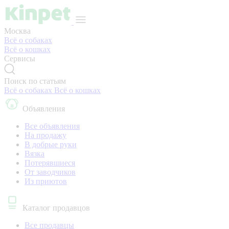
Москва
Всё о собаках
Всё о кошках
Сервисы
Поиск по статьям
Всё о собаках
Всё о кошках
Объявления
Все объявления
На продажу
В добрые руки
Вязка
Потерявшиеся
От заводчиков
Из приютов
Каталог продавцов
Все продавцы