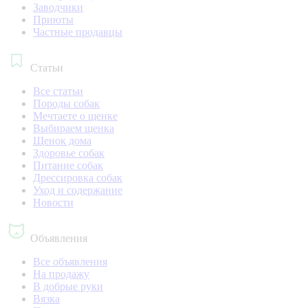
Заводчики
Приюты
Частные продавцы
Статьи
Все статьи
Породы собак
Мечтаете о щенке
Выбираем щенка
Щенок дома
Здоровье собак
Питание собак
Дрессировка собак
Уход и содержание
Новости
Объявления
Все объявления
На продажу
В добрые руки
Вязка