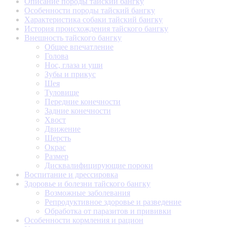
Описание породы тайский бангку
Особенности породы тайский бангку
Характеристика собаки тайский бангку
История происхождения тайского бангку
Внешность тайского бангку
Общее впечатление
Голова
Нос, глаза и уши
Зубы и прикус
Шея
Туловище
Передние конечности
Задние конечности
Хвост
Движение
Шерсть
Окрас
Размер
Дисквалифицирующие пороки
Воспитание и дрессировка
Здоровье и болезни тайского бангку
Возможные заболевания
Репродуктивное здоровье и разведение
Обработка от паразитов и прививки
Особенности кормления и рацион