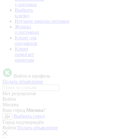
у питомца
Выбрать
кличку
Изучаем эмоции питомца
Журнал
о питомцах
Kinpet для
продавцов
Kinpet
помогает
приютам
Войти в профиль
Подать объявление
Нет результатов
Войти
Москва
Ваш город
Москва
?
Выбрать город
Да
Город подтверждён
Войти
Подать объявление