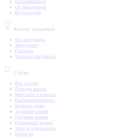
Потерявшиеся
От заводчиков
Из приютов
Каталог продавцов
Все продавцы
Заводчики
Приюты
Частные продавцы
Статьи
Все статьи
Породы кошек
Мечтаете о котенке
Выбираем котенка
Котенок дома
Здоровье кошек
Питание кошек
Поведение кошек
Уход и содержание
Новости