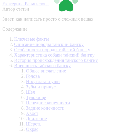
Екатерина Размыслова
Автор статьи
Знает, как написать просто о сложных вещах.
Содержание
Ключевые факты
Описание породы тайский бангку
Особенности породы тайский бангку
Характеристика собаки тайский бангку
История происхождения тайского бангку
Внешность тайского бангку
Общее впечатление
Голова
Нос, глаза и уши
Зубы и прикус
Шея
Туловище
Передние конечности
Задние конечности
Хвост
Движение
Шерсть
Окрас