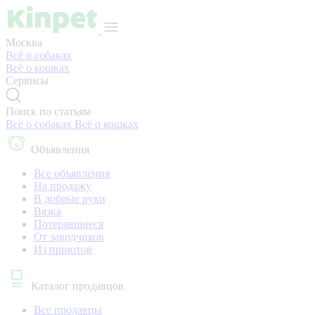
Москва
Всё о собаках
Всё о кошках
Сервисы
Поиск по статьям
Всё о собаках
Всё о кошках
Объявления
Все объявления
На продажу
В добрые руки
Вязка
Потерявшиеся
От заводчиков
Из приютов
Каталог продавцов
Все продавцы