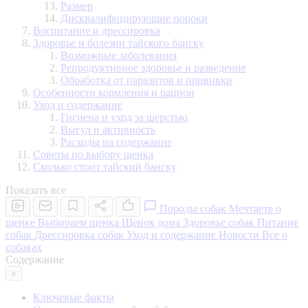
Размер
Дисквалифицирующие пороки
Воспитание и дрессировка
Здоровье и болезни тайского бангку
Возможные заболевания
Репродуктивное здоровье и разведение
Обработка от паразитов и прививки
Особенности кормления и рацион
Уход и содержание
Гигиена и уход за шерстью
Выгул и активность
Расходы на содержание
Советы по выбору щенка
Сколько стоит тайский бангку
Показать все
Породы собак
Мечтаете о
щенке
Выбираем щенка
Щенок дома
Здоровье собак
Питание
собак
Дрессировка собак
Уход и содержание
Новости
Все о
собаках
Содержание
Ключевые факты