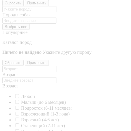
Сбросить
Применить
Породы собак
Выбрать все
Популярные
Каталог пород
Ничего не найдено
Укажите другую породу
Сбросить
Применить
Возраст
Возраст
Любой
Малыш (до 6 месяцев)
Подросток (6-11 месяцев)
Взрослеющий (1-3 года)
Взрослый (4-6 лет)
Стареющий (7-11 лет)