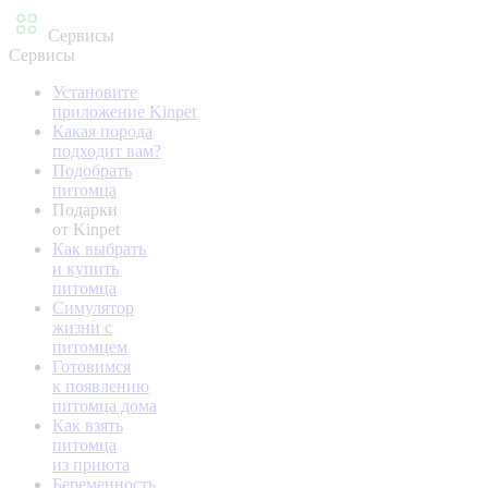
Сервисы
Сервисы
Установите
приложение Kinpet
Какая порода
подходит вам?
Подобрать
питомца
Подарки
от Kinpet
Как выбрать
и купить
питомца
Симулятор
жизни с
питомцем
Готовимся
к появлению
питомца дома
Как взять
питомца
из приюта
Беременность