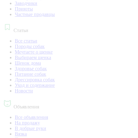
Заводчики
Приюты
Частные продавцы
Статьи
Все статьи
Породы собак
Мечтаете о щенке
Выбираем щенка
Щенок дома
Здоровье собак
Питание собак
Дрессировка собак
Уход и содержание
Новости
Объявления
Все объявления
На продажу
В добрые руки
Вязка