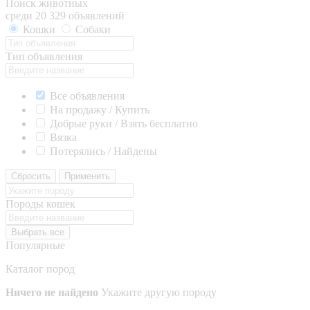
Поиск животных
среди 20 329 объявлений
Кошки
Собаки
Тип объявления
Все объявления
На продажу / Купить
Добрые руки / Взять бесплатно
Вязка
Потерялись / Найдены
Сбросить
Применить
Породы кошек
Выбрать все
Популярные
Каталог пород
Ничего не найдено
Укажите другую породу