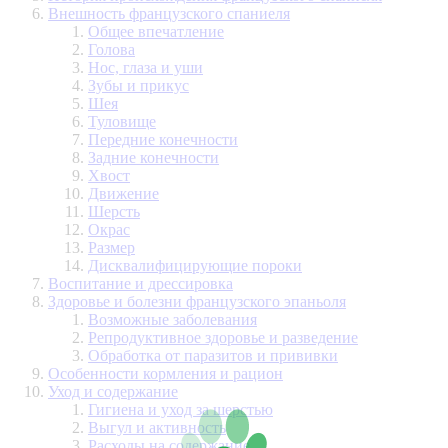
Внешность французского спаниеля
Общее впечатление
Голова
Нос, глаза и уши
Зубы и прикус
Шея
Туловище
Передние конечности
Задние конечности
Хвост
Движение
Шерсть
Окрас
Размер
Дисквалифицирующие пороки
Воспитание и дрессировка
Здоровье и болезни французского эпаньоля
Возможные заболевания
Репродуктивное здоровье и разведение
Обработка от паразитов и прививки
Особенности кормления и рацион
Уход и содержание
Гигиена и уход за шерстью
Выгул и активность
Расходы на содержание