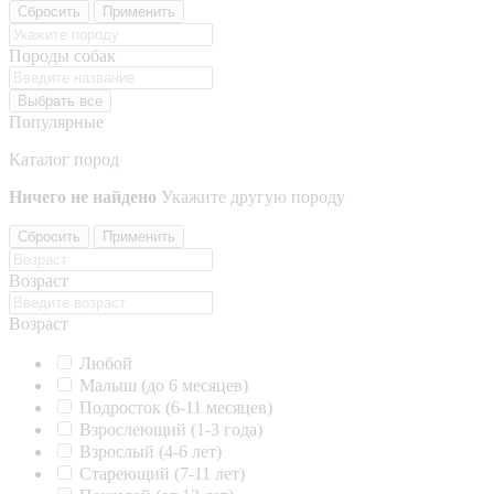
Сбросить
Применить
Породы собак
Выбрать все
Популярные
Каталог пород
Ничего не найдено
Укажите другую породу
Сбросить
Применить
Возраст
Возраст
Любой
Малыш (до 6 месяцев)
Подросток (6-11 месяцев)
Взрослеющий (1-3 года)
Взрослый (4-6 лет)
Стареющий (7-11 лет)