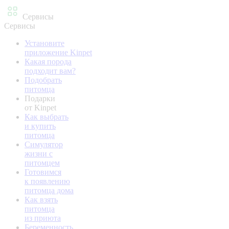
Сервисы
Сервисы
Установите
приложение Kinpet
Какая порода
подходит вам?
Подобрать
питомца
Подарки
от Kinpet
Как выбрать
и купить
питомца
Симулятор
жизни с
питомцем
Готовимся
к появлению
питомца дома
Как взять
питомца
из приюта
Беременность