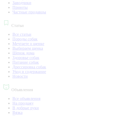
Заводчики
Приюты
Частные продавцы
Статьи
Все статьи
Породы собак
Мечтаете о щенке
Выбираем щенка
Щенок дома
Здоровье собак
Питание собак
Дрессировка собак
Уход и содержание
Новости
Объявления
Все объявления
На продажу
В добрые руки
Вязка