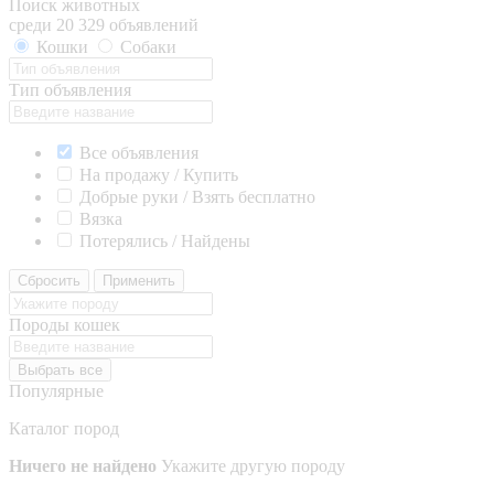
Поиск животных
среди 20 329 объявлений
Кошки
Собаки
Тип объявления
Все объявления
На продажу / Купить
Добрые руки / Взять бесплатно
Вязка
Потерялись / Найдены
Сбросить
Применить
Породы кошек
Выбрать все
Популярные
Каталог пород
Ничего не найдено
Укажите другую породу