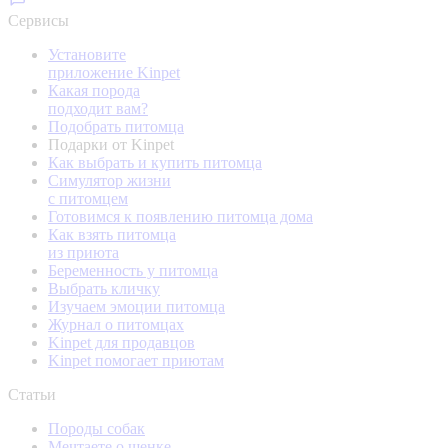
Сервисы
Установите
приложение Kinpet
Какая порода
подходит вам?
Подобрать питомца
Подарки от Kinpet
Как выбрать и купить питомца
Симулятор жизни
с питомцем
Готовимся к появлению питомца дома
Как взять питомца
из приюта
Беременность у питомца
Выбрать кличку
Изучаем эмоции питомца
Журнал о питомцах
Kinpet для продавцов
Kinpet помогает приютам
Статьи
Породы собак
Мечтаете о щенке