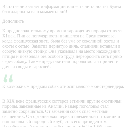
В статье не хватает информации или есть неточность? Будем
благодарны за ваш комментарий!
Дополнить
К предположительному времени зарождения породы относят
XI век. Пик ее популярности пришелся на Средневековье,
когда французская знать была без ума от соколиной охоты и
охоты с сетью. Заметив пернатую дичь, спаниели вставали в
особую низкую стойку. Она указывала на место нахождения
птицы и позволяла без особого труда перебросить сеть прямо
через собаку. Также представители породы могли принести
дичь из воды и зарослей.
К возможным предкам собак относят малого мюнстерлендера.
В XIX веке французских сеттеров затмили другие охотничьи
породы, завезенные из Англии. Размер поголовья стал
заметно сокращаться. От забвения собак спас местный
священник. Он организовал первый племенной питомник и
национальный породный клуб, став его президентом.
Разработанный им стандарт был принят FCI в 1955 году.