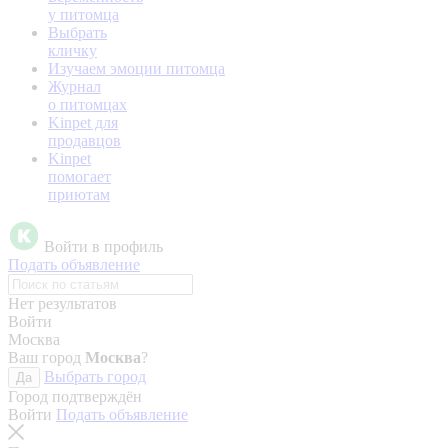
у питомца
Выбрать
кличку
Изучаем эмоции питомца
Журнал
о питомцах
Kinpet для
продавцов
Kinpet
помогает
приютам
Войти в профиль
Подать объявление
Нет результатов
Войти
Москва
Ваш город
Москва
?
Выбрать город
Да
Город подтверждён
Войти
Подать объявление