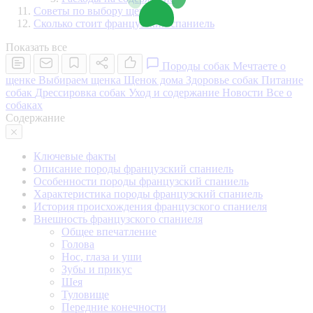
Советы по выбору щенка
Сколько стоит французский спаниель
Показать все
Породы собак
Мечтаете о
щенке
Выбираем щенка
Щенок дома
Здоровье собак
Питание
собак
Дрессировка собак
Уход и содержание
Новости
Все о
собаках
Содержание
Ключевые факты
Описание породы французский спаниель
Особенности породы французский спаниель
Характеристика породы французский спаниель
История происхождения французского спаниеля
Внешность французского спаниеля
Общее впечатление
Голова
Нос, глаза и уши
Зубы и прикус
Шея
Туловище
Передние конечности