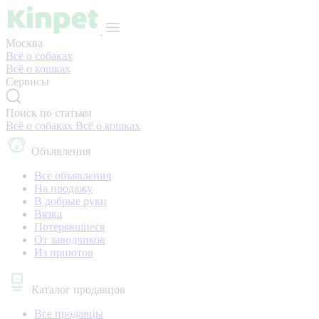
Москва
Всё о собаках
Всё о кошках
Сервисы
Поиск по статьям
Всё о собаках
Всё о кошках
Объявления
Все объявления
На продажу
В добрые руки
Вязка
Потерявшиеся
От заводчиков
Из приютов
Каталог продавцов
Все продавцы