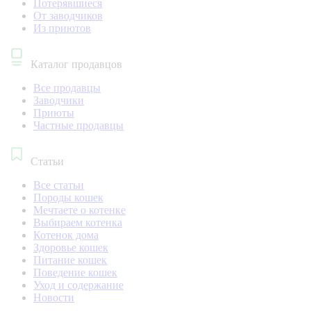
Потерявшиеся
От заводчиков
Из приютов
Каталог продавцов
Все продавцы
Заводчики
Приюты
Частные продавцы
Статьи
Все статьи
Породы кошек
Мечтаете о котенке
Выбираем котенка
Котенок дома
Здоровье кошек
Питание кошек
Поведение кошек
Уход и содержание
Новости