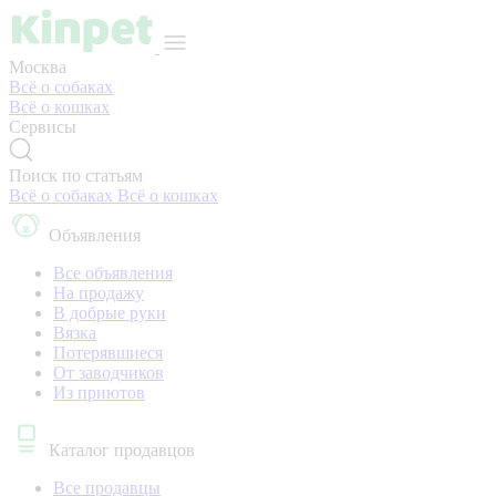
Москва
Всё о собаках
Всё о кошках
Сервисы
Поиск по статьям
Всё о собаках
Всё о кошках
Объявления
Все объявления
На продажу
В добрые руки
Вязка
Потерявшиеся
От заводчиков
Из приютов
Каталог продавцов
Все продавцы