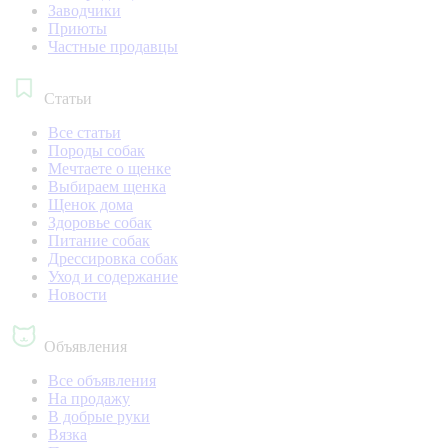
Заводчики
Приюты
Частные продавцы
Статьи
Все статьи
Породы собак
Мечтаете о щенке
Выбираем щенка
Щенок дома
Здоровье собак
Питание собак
Дрессировка собак
Уход и содержание
Новости
Объявления
Все объявления
На продажу
В добрые руки
Вязка