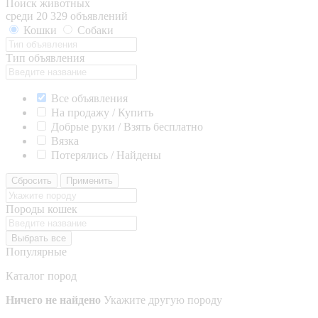
Поиск животных
среди 20 329 объявлений
Кошки
Собаки
Тип объявления
Все объявления
На продажу / Купить
Добрые руки / Взять бесплатно
Вязка
Потерялись / Найдены
Сбросить
Применить
Породы кошек
Выбрать все
Популярные
Каталог пород
Ничего не найдено
Укажите другую породу