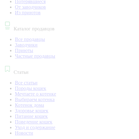
Потерявшиеся
От заводчиков
Из приютов
Каталог продавцов
Все продавцы
Заводчики
Приюты
Частные продавцы
Статьи
Все статьи
Породы кошек
Мечтаете о котенке
Выбираем котенка
Котенок дома
Здоровье кошек
Питание кошек
Поведение кошек
Уход и содержание
Новости