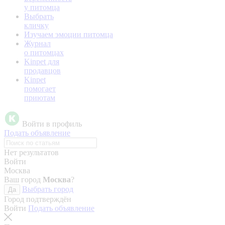
у питомца
Выбрать
кличку
Изучаем эмоции питомца
Журнал
о питомцах
Kinpet для
продавцов
Kinpet
помогает
приютам
Войти в профиль
Подать объявление
Нет результатов
Войти
Москва
Ваш город
Москва
?
Выбрать город
Да
Город подтверждён
Войти
Подать объявление