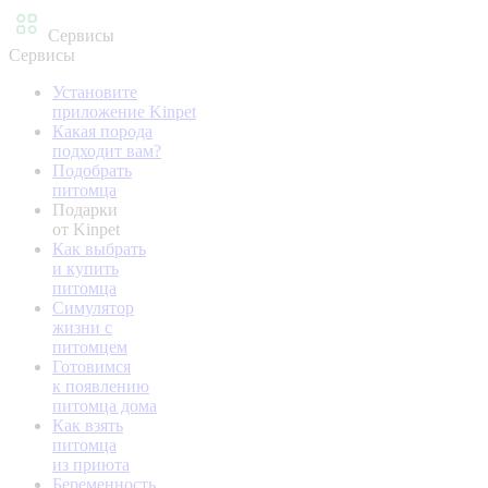
Сервисы
Сервисы
Установите
приложение Kinpet
Какая порода
подходит вам?
Подобрать
питомца
Подарки
от Kinpet
Как выбрать
и купить
питомца
Симулятор
жизни с
питомцем
Готовимся
к появлению
питомца дома
Как взять
питомца
из приюта
Беременность