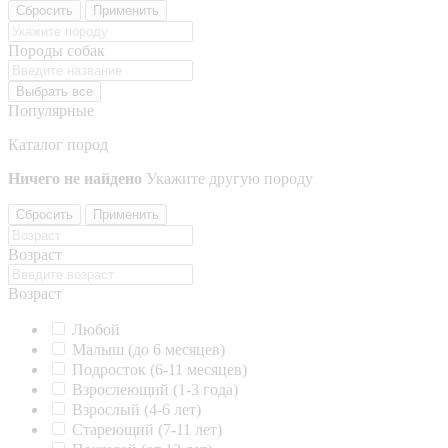
Сбросить
Применить
Породы собак
Выбрать все
Популярные
Каталог пород
Ничего не найдено
Укажите другую породу
Сбросить
Применить
Возраст
Возраст
Любой
Малыш (до 6 месяцев)
Подросток (6-11 месяцев)
Взрослеющий (1-3 года)
Взрослый (4-6 лет)
Стареющий (7-11 лет)