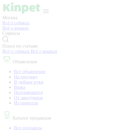
Москва
Всё о собаках
Всё о кошках
Сервисы
Поиск по статьям
Всё о собаках
Всё о кошках
Объявления
Все объявления
На продажу
В добрые руки
Вязка
Потерявшиеся
От заводчиков
Из приютов
Каталог продавцов
Все продавцы