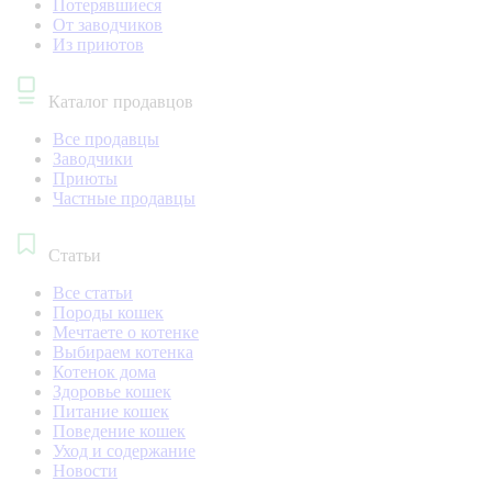
Потерявшиеся
От заводчиков
Из приютов
Каталог продавцов
Все продавцы
Заводчики
Приюты
Частные продавцы
Статьи
Все статьи
Породы кошек
Мечтаете о котенке
Выбираем котенка
Котенок дома
Здоровье кошек
Питание кошек
Поведение кошек
Уход и содержание
Новости