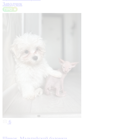
Заводчик
6
Щенок, Мальтийской балонки