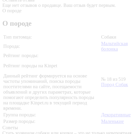
Еще нет отзывов о продавце. Ваш отзыв будет первым.
О породе
О породе
Тип питомца:
Собаки
Мальтийская
Порода:
болонка
Рейтинг породы:
Рейтинг породы на Kinpet
Данный рейтинг формируется на основе
№ 18 из 519
частоты упоминаний, поиска породы
Пород Собак
посетителями на сайте, посещаемости
объявлений и других параметрах, которые
помогают определить популярность породы
на площадке Kinpet.ru в текущий период
времени.
Группа породы:
Декоративные
Размер породы:
Маленькие
Советы
Стать хозяином собаки или кошки – это не только невероятная