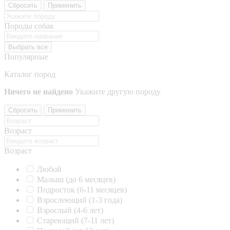
Сбросить
Применить
Породы собак
Выбрать все
Популярные
Каталог пород
Ничего не найдено
Укажите другую породу
Сбросить
Применить
Возраст
Возраст
Любой
Малыш (до 6 месяцев)
Подросток (6-11 месяцев)
Взрослеющий (1-3 года)
Взрослый (4-6 лет)
Стареющий (7-11 лет)