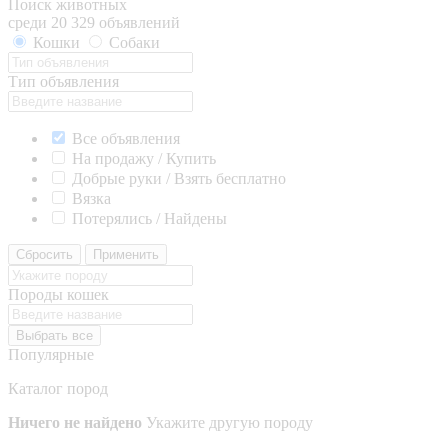
Поиск животных
среди 20 329 объявлений
Кошки
Собаки
Тип объявления
Все объявления
На продажу / Купить
Добрые руки / Взять бесплатно
Вязка
Потерялись / Найдены
Сбросить
Применить
Породы кошек
Выбрать все
Популярные
Каталог пород
Ничего не найдено
Укажите другую породу