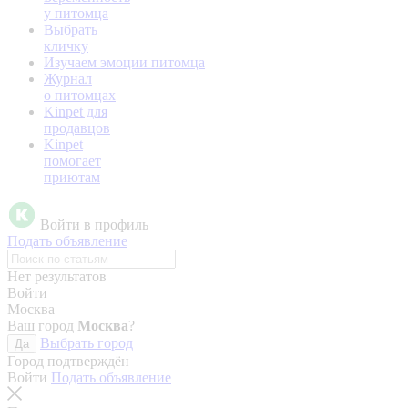
у питомца
Выбрать
кличку
Изучаем эмоции питомца
Журнал
о питомцах
Kinpet для
продавцов
Kinpet
помогает
приютам
Войти в профиль
Подать объявление
Нет результатов
Войти
Москва
Ваш город
Москва
?
Выбрать город
Да
Город подтверждён
Войти
Подать объявление