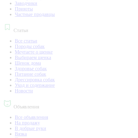
Заводчики
Приюты
Частные продавцы
Статьи
Все статьи
Породы собак
Мечтаете о щенке
Выбираем щенка
Щенок дома
Здоровье собак
Питание собак
Дрессировка собак
Уход и содержание
Новости
Объявления
Все объявления
На продажу
В добрые руки
Вязка