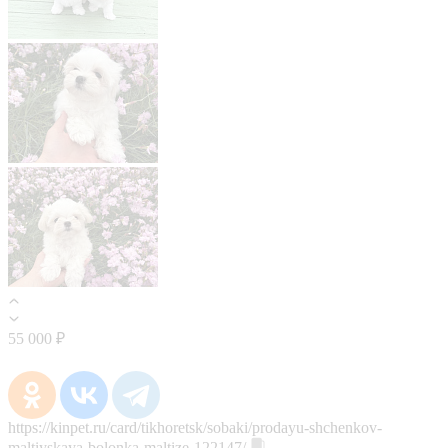
55 000 ₽
https://kinpet.ru/card/tikhoretsk/sobaki/prodayu-shchenkov-
maltiyskaya-bolonka-maltize-122147/