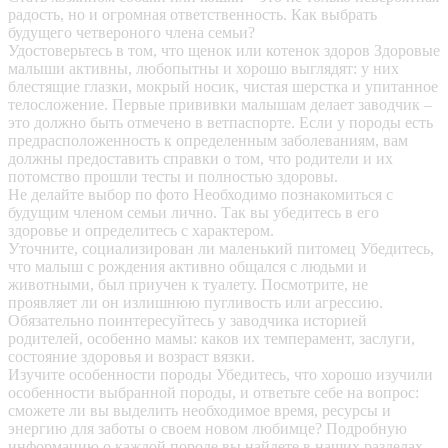
радость, но и огромная ответственность. Как выбрать
будущего четвероного члена семьи?
Удостоверьтесь в том, что щенок или котенок здоров
Здоровые
малыши активны, любопытны и хорошо выглядят: у них
блестящие глазки, мокрый носик, чистая шерстка и упитанное
телосложение. Первые прививки малышам делает заводчик –
это должно быть отмечено в ветпаспорте. Если у породы есть
предрасположенность к определенным заболеваниям, вам
должны предоставить справки о том, что родители и их
потомство прошли тесты и полностью здоровы.
Не делайте выбор по фото
Необходимо познакомиться с
будущим членом семьи лично. Так вы убедитесь в его
здоровье и определитесь с характером.
Уточните, социализирован ли маленький питомец
Убедитесь,
что малыш с рождения активно общался с людьми и
животными, был приучен к туалету. Посмотрите, не
проявляет ли он излишнюю пугливость или агрессию.
Обязательно поинтересуйтесь у заводчика историей
родителей, особенно мамы: каков их темперамент, заслуги,
состояние здоровья и возраст вязки.
Изучите особенности породы
Убедитесь, что хорошо изучили
особенности выбранной породы, и ответьте себе на вопрос:
сможете ли вы выделить необходимое время, ресурсы и
энергию для заботы о своем новом любимце? Подробную
информацию о каждой породе вы найдете в наших разделах