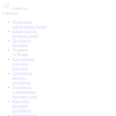
Сервисы
Сервисы
Установите
приложение Kinpet
Какая порода
подходит вам?
Подобрать
питомца
Подарки
от Kinpet
Как выбрать
и купить
питомца
Симулятор
жизни с
питомцем
Готовимся
к появлению
питомца дома
Как взять
питомца
из приюта
Беременность