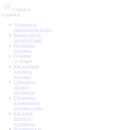
Сервисы
Сервисы
Установите
приложение Kinpet
Какая порода
подходит вам?
Подобрать
питомца
Подарки
от Kinpet
Как выбрать
и купить
питомца
Симулятор
жизни с
питомцем
Готовимся
к появлению
питомца дома
Как взять
питомца
из приюта
Беременность