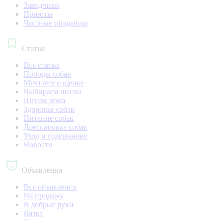
Заводчики
Приюты
Частные продавцы
Статьи
Все статьи
Породы собак
Мечтаете о щенке
Выбираем щенка
Щенок дома
Здоровье собак
Питание собак
Дрессировка собак
Уход и содержание
Новости
Объявления
Все объявления
На продажу
В добрые руки
Вязка