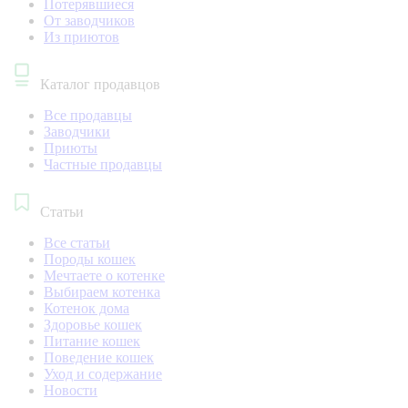
Потерявшиеся
От заводчиков
Из приютов
Каталог продавцов
Все продавцы
Заводчики
Приюты
Частные продавцы
Статьи
Все статьи
Породы кошек
Мечтаете о котенке
Выбираем котенка
Котенок дома
Здоровье кошек
Питание кошек
Поведение кошек
Уход и содержание
Новости