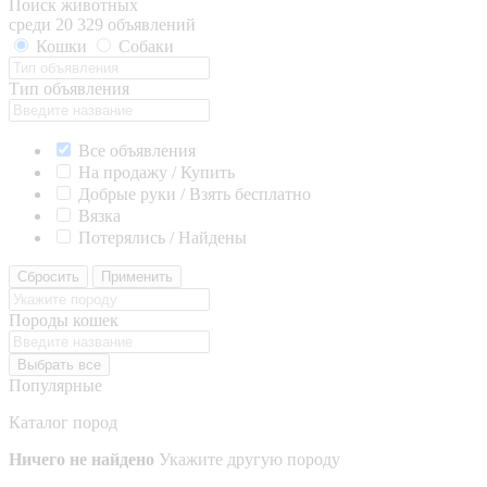
Поиск животных
среди 20 329 объявлений
Кошки
Собаки
Тип объявления
Все объявления
На продажу / Купить
Добрые руки / Взять бесплатно
Вязка
Потерялись / Найдены
Сбросить
Применить
Породы кошек
Выбрать все
Популярные
Каталог пород
Ничего не найдено
Укажите другую породу