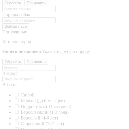
Сбросить
Применить
Породы собак
Выбрать все
Популярные
Каталог пород
Ничего не найдено
Укажите другую породу
Сбросить
Применить
Возраст
Возраст
Любой
Малыш (до 6 месяцев)
Подросток (6-11 месяцев)
Взрослеющий (1-3 года)
Взрослый (4-6 лет)
Стареющий (7-11 лет)