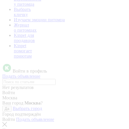
у питомца
Выбрать
кличку
Изучаем эмоции питомца
Журнал
о питомцах
Kinpet для
продавцов
Kinpet
помогает
приютам
Войти в профиль
Подать объявление
Нет результатов
Войти
Москва
Ваш город
Москва
?
Выбрать город
Да
Город подтверждён
Войти
Подать объявление