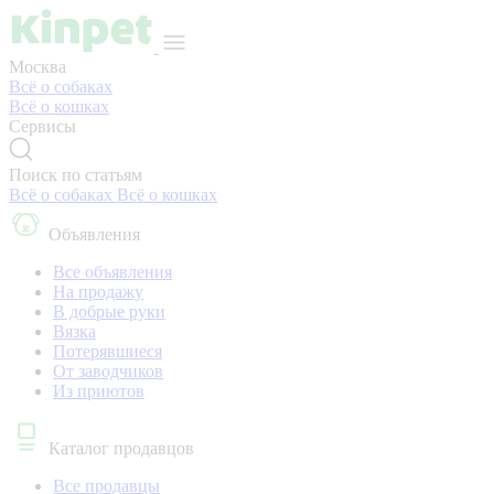
Москва
Всё о собаках
Всё о кошках
Сервисы
Поиск по статьям
Всё о собаках
Всё о кошках
Объявления
Все объявления
На продажу
В добрые руки
Вязка
Потерявшиеся
От заводчиков
Из приютов
Каталог продавцов
Все продавцы