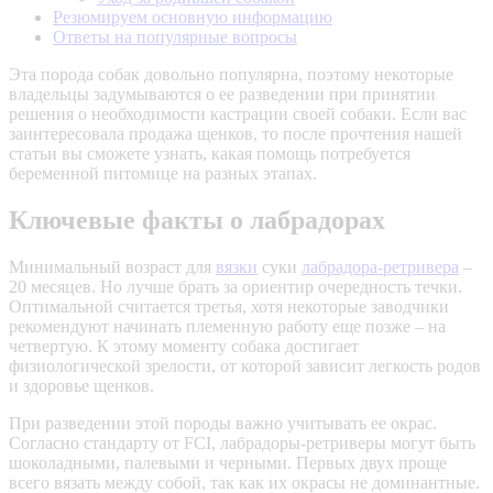
Резюмируем основную информацию
Ответы на популярные вопросы
Эта порода собак довольно популярна, поэтому некоторые
владельцы задумываются о ее разведении при принятии
решения о необходимости кастрации своей собаки. Если вас
заинтересовала продажа щенков, то после прочтения нашей
статьи вы сможете узнать, какая помощь потребуется
беременной питомице на разных этапах.
Ключевые факты о лабрадорах
Минимальный возраст для
вязки
суки
лабрадора-ретривера
–
20 месяцев. Но лучше брать за ориентир очередность течки.
Оптимальной считается третья, хотя некоторые заводчики
рекомендуют начинать племенную работу еще позже – на
четвертую. К этому моменту собака достигает
физиологической зрелости, от которой зависит легкость родов
и здоровье щенков.
При разведении этой породы важно учитывать ее окрас.
Согласно стандарту от FCI, лабрадоры-ретриверы могут быть
шоколадными, палевыми и черными. Первых двух проще
всего вязать между собой, так как их окрасы не доминантные.