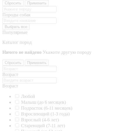
Сбросить
Применить
Породы собак
Выбрать все
Популярные
Каталог пород
Ничего не найдено
Укажите другую породу
Сбросить
Применить
Возраст
Возраст
Любой
Малыш (до 6 месяцев)
Подросток (6-11 месяцев)
Взрослеющий (1-3 года)
Взрослый (4-6 лет)
Стареющий (7-11 лет)