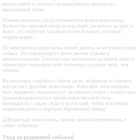
можно найти в готовых промышленных продуктах с
маркировкой Starter.
Помимо рациона, следует изменить и режим кормления.
Количество приемов пищи нужно будет увеличить до трех и
более. Это облегчит усвоение более большой суточной
порции корма.
По мере роста плодов матка начнет давить на мочевой пузырь
собаки. Это спровоцирует более частые позывы к
мочеиспусканию. Поэтому при увеличении размеров живота
нужно будет выводить свою питомицу на улице чаще, чем
обычно.
На прогулках старайтесь беречь свою любимицу от близких
контактов с другими животными. Избегайте многолюдных
мест, временно откажитесь от активного спорта с элементами
прыжков (
аджилити
) и применения тягловой силы
(
каникросс
), а также следите за погодой, чтобы исключить
переохлаждение и перегрев беременной собаки.
Уход за родившей собакой