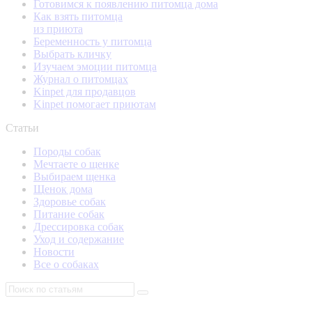
Готовимся к появлению питомца дома
Как взять питомца
из приюта
Беременность у питомца
Выбрать кличку
Изучаем эмоции питомца
Журнал о питомцах
Kinpet для продавцов
Kinpet помогает приютам
Статьи
Породы собак
Мечтаете о щенке
Выбираем щенка
Щенок дома
Здоровье собак
Питание собак
Дрессировка собак
Уход и содержание
Новости
Все о собаках