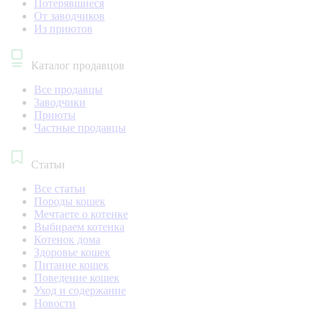
Потерявшиеся
От заводчиков
Из приютов
Каталог продавцов
Все продавцы
Заводчики
Приюты
Частные продавцы
Статьи
Все статьи
Породы кошек
Мечтаете о котенке
Выбираем котенка
Котенок дома
Здоровье кошек
Питание кошек
Поведение кошек
Уход и содержание
Новости