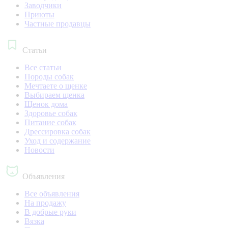
Заводчики
Приюты
Частные продавцы
Статьи
Все статьи
Породы собак
Мечтаете о щенке
Выбираем щенка
Щенок дома
Здоровье собак
Питание собак
Дрессировка собак
Уход и содержание
Новости
Объявления
Все объявления
На продажу
В добрые руки
Вязка