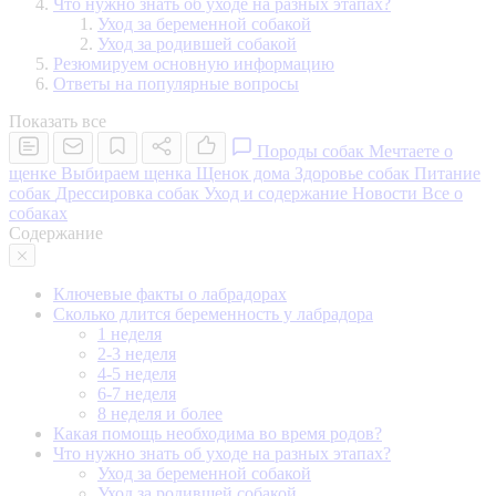
Что нужно знать об уходе на разных этапах?
Уход за беременной собакой
Уход за родившей собакой
Резюмируем основную информацию
Ответы на популярные вопросы
Показать все
Породы собак
Мечтаете о
щенке
Выбираем щенка
Щенок дома
Здоровье собак
Питание
собак
Дрессировка собак
Уход и содержание
Новости
Все о
собаках
Содержание
Ключевые факты о лабрадорах
Сколько длится беременность у лабрадора
1 неделя
2-3 неделя
4-5 неделя
6-7 неделя
8 неделя и более
Какая помощь необходима во время родов?
Что нужно знать об уходе на разных этапах?
Уход за беременной собакой
Уход за родившей собакой