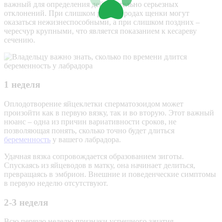
важный для определения действительно серьезных
отклонений. При слишком ранних родах щенки могут
оказаться нежизнеспособными, а при слишком поздних –
чересчур крупными, что является показанием к кесареву
сечению.
1 неделя
Оплодотворение яйцеклетки сперматозоидом может
произойти как в первую вязку, так и во вторую. Этот важный
нюанс – одна из причин вариативности сроков, не
позволяющая понять, сколько точно будет длиться
беременность
у вашего лабрадора.
Удачная вязка сопровождается образованием зиготы.
Спускаясь из яйцеводов в матку, она начинает делиться,
превращаясь в эмбрион. Внешние и поведенческие симптомы
в первую неделю отсутствуют.
2-3 неделя
Всю первую неделю признаки успешного зачатия