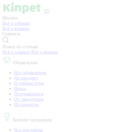
Москва
Всё о собаках
Всё о кошках
Сервисы
Поиск по статьям
Всё о собаках
Всё о кошках
Объявления
Все объявления
На продажу
В добрые руки
Вязка
Потерявшиеся
От заводчиков
Из приютов
Каталог продавцов
Все продавцы