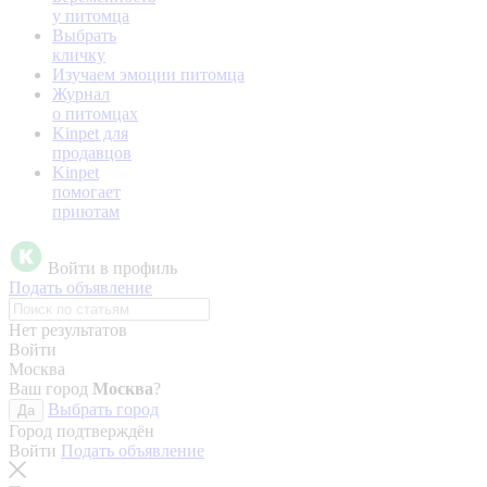
у питомца
Выбрать
кличку
Изучаем эмоции питомца
Журнал
о питомцах
Kinpet для
продавцов
Kinpet
помогает
приютам
Войти в профиль
Подать объявление
Нет результатов
Войти
Москва
Ваш город
Москва
?
Выбрать город
Да
Город подтверждён
Войти
Подать объявление