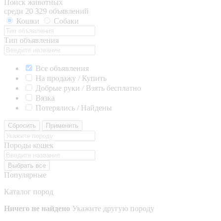
Поиск животных
среди 20 329 объявлений
Кошки
Собаки
Тип объявления
Все объявления
На продажу / Купить
Добрые руки / Взять бесплатно
Вязка
Потерялись / Найдены
Сбросить
Применить
Породы кошек
Выбрать все
Популярные
Каталог пород
Ничего не найдено
Укажите другую породу