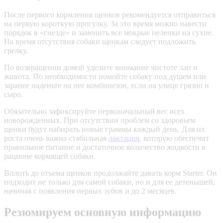
После первого кормления щенков рекомендуется отправиться
на первую короткую прогулку. За это время можно навести
порядок в «гнезде» и заменить все мокрые пеленки на сухие.
На время отсутствия собаки щенкам следует подложить
грелку.
По возвращении домой уделите внимание чистоте лап и
живота. По необходимости помойте собаку под душем или
заранее наденьте на нее комбинезон, если на улице грязно и
сыро.
Обязательно зафиксируйте первоначальный вес всех
новорожденных. При отсутствии проблем со здоровьем
щенки будут набирать новые граммы каждый день. Для их
роста очень важна стабильная
лактация
, которую обеспечит
правильное питание и достаточное количество жидкости в
рационе кормящей собаки.
Вплоть до отъема щенков продолжайте давать корм Starter. Он
подходит не только для самой собаки, но и для ее детенышей,
начиная с появления первых зубов и до 2 месяцев.
Резюмируем основную информацию