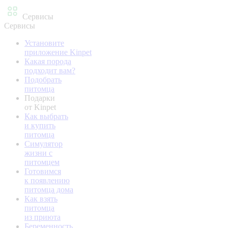
Сервисы
Сервисы
Установите
приложение Kinpet
Какая порода
подходит вам?
Подобрать
питомца
Подарки
от Kinpet
Как выбрать
и купить
питомца
Симулятор
жизни с
питомцем
Готовимся
к появлению
питомца дома
Как взять
питомца
из приюта
Беременность