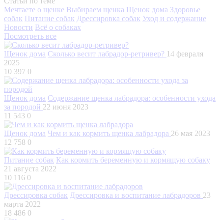
Статьи по теме
Мечтаете о щенке
Выбираем щенка
Щенок дома
Здоровье
собак
Питание собак
Дрессировка собак
Уход и содержание
Новости
Всё о собаках
Посмотреть все
Щенок дома
Сколько весит лабрадор-ретривер?
14 февраля
2025
10 397
0
Щенок дома
Содержание щенка лабрадора: особенности ухода
за породой
22 июня 2023
11 543
0
Щенок дома
Чем и как кормить щенка лабрадора
26 мая 2023
12 758
0
Питание собак
Как кормить беременную и кормящую собаку
21 августа 2022
10 116
0
Дрессировка собак
Дрессировка и воспитание лабрадоров
23
марта 2022
18 486
0