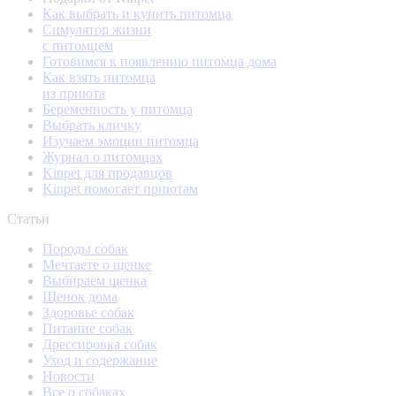
Как выбрать и купить питомца
Симулятор жизни
с питомцем
Готовимся к появлению питомца дома
Как взять питомца
из приюта
Беременность у питомца
Выбрать кличку
Изучаем эмоции питомца
Журнал о питомцах
Kinpet для продавцов
Kinpet помогает приютам
Статьи
Породы собак
Мечтаете о щенке
Выбираем щенка
Щенок дома
Здоровье собак
Питание собак
Дрессировка собак
Уход и содержание
Новости
Все о собаках