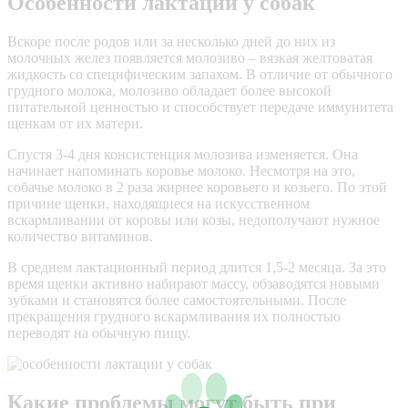
Особенности лактации у собак
Вскоре после родов или за несколько дней до них из
молочных желез появляется молозиво – вязкая желтоватая
жидкость со специфическим запахом. В отличие от обычного
грудного молока, молозиво обладает более высокой
питательной ценностью и способствует передаче иммунитета
щенкам от их матери.
Спустя 3-4 дня консистенция молозива изменяется. Она
начинает напоминать коровье молоко. Несмотря на это,
собачье молоко в 2 раза жирнее коровьего и козьего. По этой
причине щенки, находящиеся на искусственном
вскармливании от коровы или козы, недополучают нужное
количество витаминов.
В среднем лактационный период длится 1,5-2 месяца. За это
время щенки активно набирают массу, обзаводятся новыми
зубками и становятся более самостоятельными. После
прекращения грудного вскармливания их полностью
переводят на обычную пищу.
Какие проблемы могут быть при