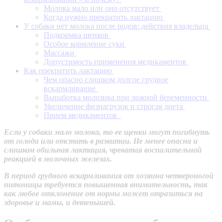
Молока мало или оно отсутствует
Когда нужно прекратить лактацию
У собаки нет молока после родов: действия владельца
Подкормка щенков
Особое кормление суки
Массажи
Допустимость применения медикаментов
Как прекратить лактацию
Чем опасно слишком долгое грудное
вскармливание
Выработка молозива при ложной беременности
Увеличение физнагрузок и строгая диета
Прием медикаментов
Если у собаки мало молока, то ее щенки могут погибнуть
от голода или отстать в развитии. Не менее опасна и
слишком обильная лактация, чреватая воспалительной
реакцией в молочных железах.
В период грудного вскармливания от хозяина четвероногой
питомицы требуется повышенная внимательность, так
как любое отклонение от нормы может отразиться на
здоровье и мамы, и детенышей.