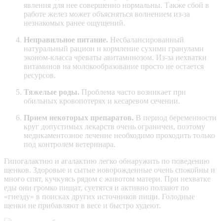
явления для нее совершенно нормальны. Также сбой в
работе желез может объясняться волнением из-за
незнакомых ранее ощущений.
Неправильное питание.
Несбалансированный
натуральный рацион и кормление сухими гранулами
эконом-класса чреваты авитаминозом. Из-за нехватки
витаминов на молокообразование просто не остается
ресурсов.
Тяжелые роды.
Проблема часто возникает при
обильных кровопотерях и кесаревом сечении.
Прием некоторых препаратов.
В период беременности
круг допустимых лекарств очень ограничен, поэтому
медикаментозное лечение необходимо проходить только
под контролем ветеринара.
Гипогалактию и агалактию легко обнаружить по поведению
щенков. Здоровые и сытые новорожденные очень спокойны и
много спят, кучкуясь рядом с животом матери. При нехватке
еды они громко пищат, суетятся и активно ползают по
«гнезду» в поисках других источников пищи. Голодные
щенки не прибавляют в весе и быстро худеют.