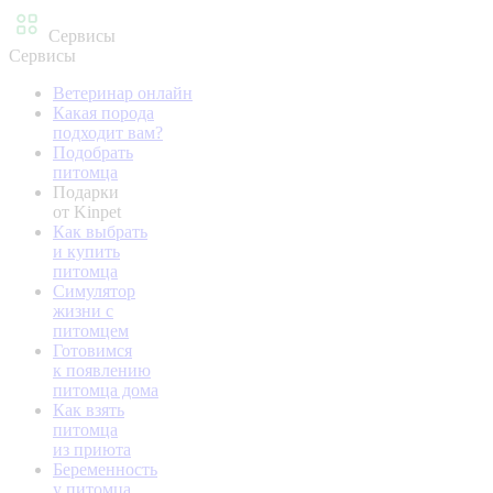
Сервисы
Сервисы
Ветеринар онлайн
Какая порода
подходит вам?
Подобрать
питомца
Подарки
от Kinpet
Как выбрать
и купить
питомца
Симулятор
жизни с
питомцем
Готовимся
к появлению
питомца дома
Как взять
питомца
из приюта
Беременность
у питомца