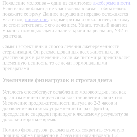
Появление молозива – один из симптомов
лжебеременности
.
Если ваша любимица не участвовала в вязке – обязательно
покажите ее врачу. Данное нарушение нередко осложняется
маститом,
пиометрой
, эндометритом и онкологией, поэтому
не стоит затягивать с его лечением. Узнать точный диагноз
можно с помощью сдачи анализа крови на релаксин, УЗИ и
рентгена.
Самый эффективный способ лечения лжебеременности –
стерилизация. Он рекомендован для всех животных, не
участвующих в разведении. Если же питомица представляет
племенную ценность, то ее лечат гормональными
препаратами.
Увеличение физнагрузок и строгая диета
Усталость способствует ослаблению молокоотдачи, так как
организм концентрируется на восстановлении своих сил.
Увеличение продолжительности выгула до 2-3 часов и
добавление активных упражнений (игра с фрисби,
преодоление снарядов) приводят к желаемому результату за
довольно короткое время.
Помимо физнагрузок, рекомендуется сократить суточную
порцию корма примерно в 2 раза или организовать 1-2