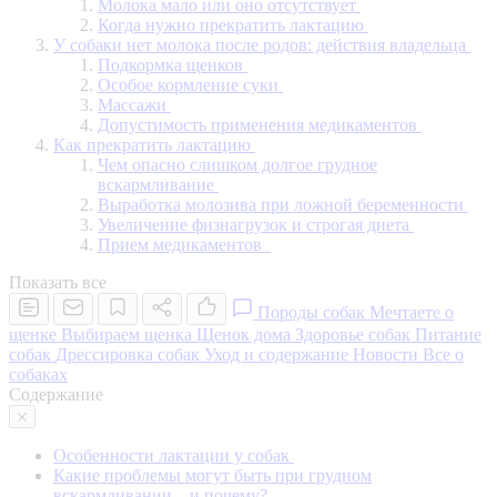
Молока мало или оно отсутствует
Когда нужно прекратить лактацию
У собаки нет молока после родов: действия владельца
Подкормка щенков
Особое кормление суки
Массажи
Допустимость применения медикаментов
Как прекратить лактацию
Чем опасно слишком долгое грудное
вскармливание
Выработка молозива при ложной беременности
Увеличение физнагрузок и строгая диета
Прием медикаментов
Показать все
Породы собак
Мечтаете о
щенке
Выбираем щенка
Щенок дома
Здоровье собак
Питание
собак
Дрессировка собак
Уход и содержание
Новости
Все о
собаках
Содержание
Особенности лактации у собак
Какие проблемы могут быть при грудном
вскармливании – и почему?