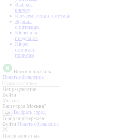
Выбрать
кличку
Изучаем эмоции питомца
Журнал
о питомцах
Kinpet для
продавцов
Kinpet
помогает
приютам
Войти в профиль
Подать объявление
Нет результатов
Войти
Москва
Ваш город
Москва
?
Выбрать город
Да
Город подтверждён
Войти
Подать объявление
Поиск животных