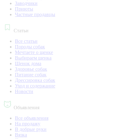
Заводчики
Приюты
Частные продавцы
Статьи
Все статьи
Породы собак
Мечтаете о щенке
Выбираем щенка
Щенок дома
Здоровье собак
Питание собак
Дрессировка собак
Уход и содержание
Новости
Объявления
Все объявления
На продажу
В добрые руки
Вязка