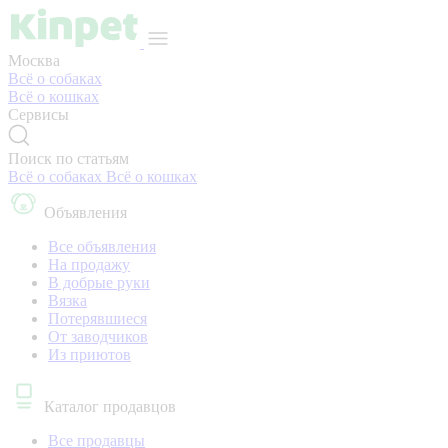
Москва
Всё о собаках
Всё о кошках
Сервисы
Поиск по статьям
Всё о собаках
Всё о кошках
Объявления
Все объявления
На продажу
В добрые руки
Вязка
Потерявшиеся
От заводчиков
Из приютов
Каталог продавцов
Все продавцы