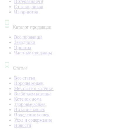
Потерявшиеся
От заводчиков
Из приютов
Каталог продавцов
Все продавцы
Заводчики
Приюты
Частные продавцы
Статьи
Все статьи
Породы кошек
Мечтаете о котенке
Выбираем котенка
Котенок дома
Здоровье кошек
Питание кошек
Поведение кошек
Уход и содержание
Новости