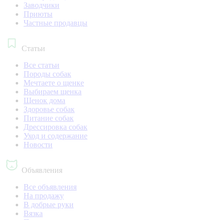
Заводчики
Приюты
Частные продавцы
Статьи
Все статьи
Породы собак
Мечтаете о щенке
Выбираем щенка
Щенок дома
Здоровье собак
Питание собак
Дрессировка собак
Уход и содержание
Новости
Объявления
Все объявления
На продажу
В добрые руки
Вязка