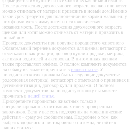
формируется иммунитет и психологическая независимость.
После достижения двухмесячного возраста щенков или котят
можно отнимать от матери и привозить в новый дом.Именно
такой срок требуется для полноценной выкормки малышей: у
них формируется иммунитет и психологическая
независимость. После достижения двухмесячного возраста
щенков или котят можно отнимать от матери и привозить в
новый дом.
Проверьте документы при покупке породистого животного
Обязательный перечень документов для щенка: ветпаспорт с
отметками о вакцинации, договор купли-продажи, метрика,
акт вязки родителей и актировка. В питомниках щенкам
также проставляют клеймо. О полном комплекте документов
на собаку вы можете прочитать в
нашей статье
.
У
породистого котика должны быть следующие документы:
родословная (метрика), ветпаспорт с отметками о прививках и
дегельминтизации, договор купли-продажи. О полном
комплекте документов на породистую кошку вы можете
прочитать в
нашей статье
.
Приобретайте породистых животных только в
специализированных питомниках или у проверенных
заводчиков. Если у вас есть подозрения на мошеннические
действия – сразу же сообщите нам.
Подробнее о том, как
выбрать здорового и чистокровного питомца, читайте в
наших статьях: