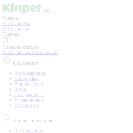
Москва
Всё о собаках
Всё о кошках
Сервисы
Поиск по статьям
Всё о собаках
Всё о кошках
Объявления
Все объявления
На продажу
В добрые руки
Вязка
Потерявшиеся
От заводчиков
Из приютов
Каталог продавцов
Все продавцы