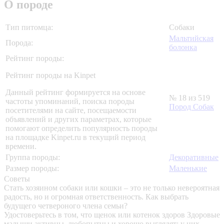
О породе
Тип питомца:
Собаки
Мальтийская
Порода:
болонка
Рейтинг породы:
Рейтинг породы на Kinpet
Данный рейтинг формируется на основе
№ 18 из 519
частоты упоминаний, поиска породы
Пород Собак
посетителями на сайте, посещаемости
объявлений и других параметрах, которые
помогают определить популярность породы
на площадке Kinpet.ru в текущий период
времени.
Группа породы:
Декоративные
Размер породы:
Маленькие
Советы
Стать хозяином собаки или кошки – это не только невероятная
радость, но и огромная ответственность. Как выбрать
будущего четвероного члена семьи?
Удостоверьтесь в том, что щенок или котенок здоров
Здоровые
малыши активны, любопытны и хорошо выглядят: у них