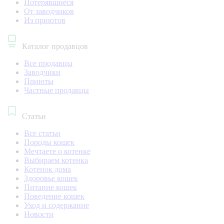
Потерявшиеся
От заводчиков
Из приютов
Каталог продавцов
Все продавцы
Заводчики
Приюты
Частные продавцы
Статьи
Все статьи
Породы кошек
Мечтаете о котенке
Выбираем котенка
Котенок дома
Здоровье кошек
Питание кошек
Поведение кошек
Уход и содержание
Новости