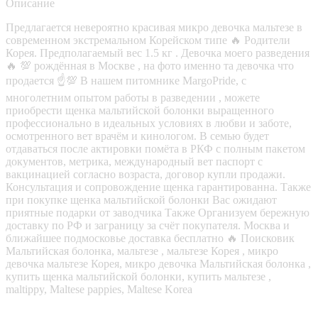
Описание
Предлагается невероятно красивая микро девочка мальтезе в
современном экстремальном Корейском типе 🔥 Родители
Корея. Предполагаемый вес 1.5 кг . Девочка моего разведения
🔥 💯 рождённая в Москве , на фото именно та девочка что
продается ☝️💯 В нашем питомнике MargoPride, с
многолетним опытом работы в разведении , можете
приобрести щенка мальтийской болонки выращенного
профессионально в идеальных условиях в любви и заботе,
осмотренного вет врачём и кинологом. В семью будет
отдаваться после актировки помёта в РКФ с полным пакетом
документов, метрика, международный вет паспорт с
вакцинацией согласно возраста, договор купли продажи.
Консультация и сопровождение щенка гарантированна. Также
при покупке щенка мальтийской болонки Вас ожидают
приятные подарки от заводчика Также Организуем бережную
доставку по РФ и заграницу за счёт покупателя. Москва и
ближайшее подмосковье доставка бесплатно 🔥 Поисковик
Мальтийская болонка, мальтезе , мальтезе Корея , микро
девочка мальтезе Корея, микро девочка Мальтийская болонка ,
купить щенка мальтийской болонки, купить мальтезе ,
maltippy, Maltese pappies, Maltese Korea