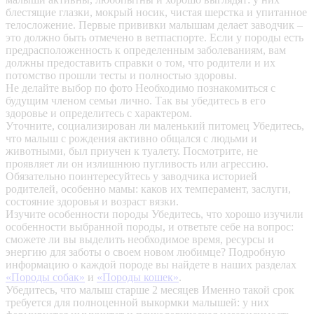
блестящие глазки, мокрый носик, чистая шерстка и упитанное
телосложение. Первые прививки малышам делает заводчик –
это должно быть отмечено в ветпаспорте. Если у породы есть
предрасположенность к определенным заболеваниям, вам
должны предоставить справки о том, что родители и их
потомство прошли тесты и полностью здоровы.
Не делайте выбор по фото
Необходимо познакомиться с
будущим членом семьи лично. Так вы убедитесь в его
здоровье и определитесь с характером.
Уточните, социализирован ли маленький питомец
Убедитесь,
что малыш с рождения активно общался с людьми и
животными, был приучен к туалету. Посмотрите, не
проявляет ли он излишнюю пугливость или агрессию.
Обязательно поинтересуйтесь у заводчика историей
родителей, особенно мамы: каков их темперамент, заслуги,
состояние здоровья и возраст вязки.
Изучите особенности породы
Убедитесь, что хорошо изучили
особенности выбранной породы, и ответьте себе на вопрос:
сможете ли вы выделить необходимое время, ресурсы и
энергию для заботы о своем новом любимце? Подробную
информацию о каждой породе вы найдете в наших разделах
«Породы собак»
и
«Породы кошек»
.
Убедитесь, что малыш старше 2 месяцев
Именно такой срок
требуется для полноценной выкормки малышей: у них