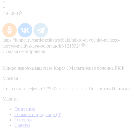
250 000 ₽
https://kinpet.ru/card/moskva/sobaki/mikro-devochka-malteze-
koreya-maltiyskaya-bolonka-rkf-121592/
Ссылка скопирована
Микро девочка мальтезе Корея . Мальтийская болонка РКФ
Москва
Показать телефон
+7 (993) ⚬⚬⚬ ⚬⚬ ⚬⚬
Позвонить
Написать
Марина
Описание
Отзывы о продавце
(0)
О породе
Советы