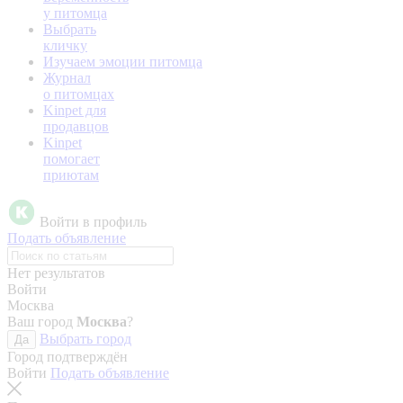
у питомца
Выбрать
кличку
Изучаем эмоции питомца
Журнал
о питомцах
Kinpet для
продавцов
Kinpet
помогает
приютам
Войти в профиль
Подать объявление
Нет результатов
Войти
Москва
Ваш город
Москва
?
Выбрать город
Да
Город подтверждён
Войти
Подать объявление