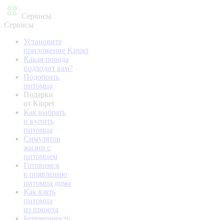
Сервисы
Сервисы
Установите
приложение Kinpet
Какая порода
подходит вам?
Подобрать
питомца
Подарки
от Kinpet
Как выбрать
и купить
питомца
Симулятор
жизни с
питомцем
Готовимся
к появлению
питомца дома
Как взять
питомца
из приюта
Беременность