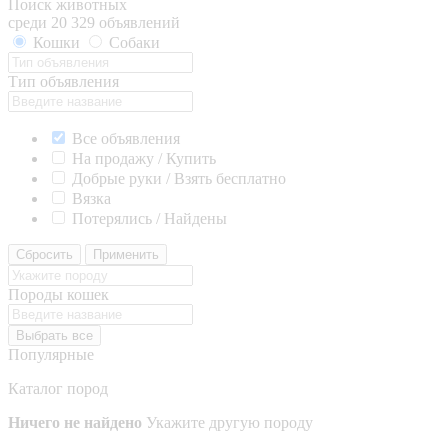
Поиск животных
среди 20 329 объявлений
Кошки
Собаки
Тип объявления
Все объявления
На продажу / Купить
Добрые руки / Взять бесплатно
Вязка
Потерялись / Найдены
Сбросить
Применить
Породы кошек
Выбрать все
Популярные
Каталог пород
Ничего не найдено
Укажите другую породу