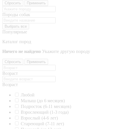
Сбросить
Применить
Породы собак
Выбрать все
Популярные
Каталог пород
Ничего не найдено
Укажите другую породу
Сбросить
Применить
Возраст
Возраст
Любой
Малыш (до 6 месяцев)
Подросток (6-11 месяцев)
Взрослеющий (1-3 года)
Взрослый (4-6 лет)
Стареющий (7-11 лет)