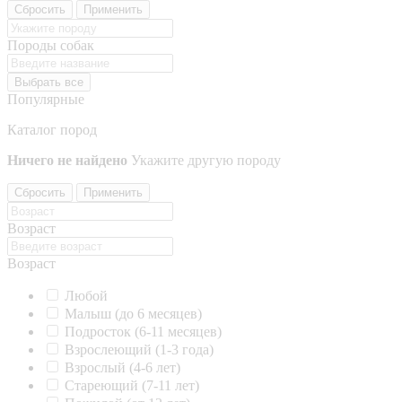
Сбросить
Применить
Породы собак
Выбрать все
Популярные
Каталог пород
Ничего не найдено
Укажите другую породу
Сбросить
Применить
Возраст
Возраст
Любой
Малыш (до 6 месяцев)
Подросток (6-11 месяцев)
Взрослеющий (1-3 года)
Взрослый (4-6 лет)
Стареющий (7-11 лет)