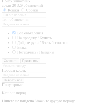
Поиск животных
среди 20 329 объявлений
Кошки
Собаки
Тип объявления
Все объявления
На продажу / Купить
Добрые руки / Взять бесплатно
Вязка
Потерялись / Найдены
Сбросить
Применить
Породы кошек
Выбрать все
Популярные
Каталог пород
Ничего не найдено
Укажите другую породу