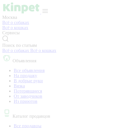
Москва
Всё о собаках
Всё о кошках
Сервисы
Поиск по статьям
Всё о собаках
Всё о кошках
Объявления
Все объявления
На продажу
В добрые руки
Вязка
Потерявшиеся
От заводчиков
Из приютов
Каталог продавцов
Все продавцы