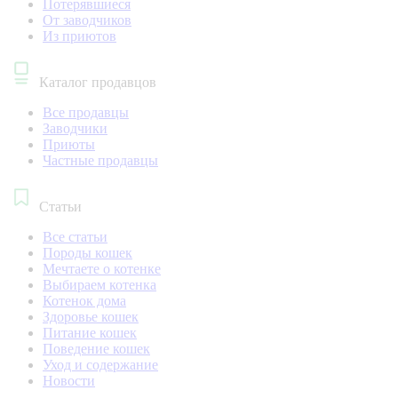
Потерявшиеся
От заводчиков
Из приютов
Каталог продавцов
Все продавцы
Заводчики
Приюты
Частные продавцы
Статьи
Все статьи
Породы кошек
Мечтаете о котенке
Выбираем котенка
Котенок дома
Здоровье кошек
Питание кошек
Поведение кошек
Уход и содержание
Новости