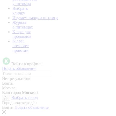
у питомца
Выбрать
кличку
Изучаем эмоции питомца
Журнал
о питомцах
Kinpet для
продавцов
Kinpet
помогает
приютам
Войти в профиль
Подать объявление
Нет результатов
Войти
Москва
Ваш город
Москва
?
Выбрать город
Да
Город подтверждён
Войти
Подать объявление