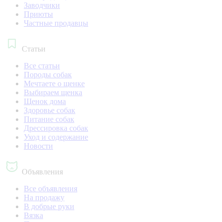
Заводчики
Приюты
Частные продавцы
Статьи
Все статьи
Породы собак
Мечтаете о щенке
Выбираем щенка
Щенок дома
Здоровье собак
Питание собак
Дрессировка собак
Уход и содержание
Новости
Объявления
Все объявления
На продажу
В добрые руки
Вязка