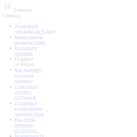
Сервисы
Сервисы
Установите
приложение Kinpet
Какая порода
подходит вам?
Подобрать
питомца
Подарки
от Kinpet
Как выбрать
и купить
питомца
Симулятор
жизни с
питомцем
Готовимся
к появлению
питомца дома
Как взять
питомца
из приюта
Беременность