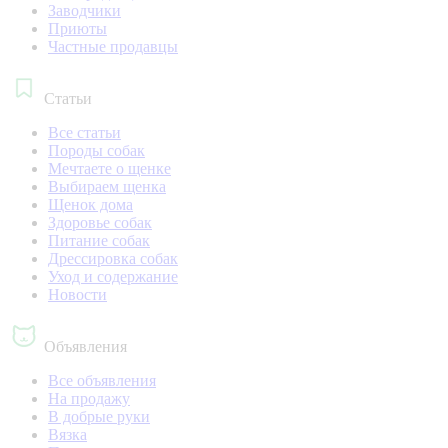
Заводчики
Приюты
Частные продавцы
Статьи
Все статьи
Породы собак
Мечтаете о щенке
Выбираем щенка
Щенок дома
Здоровье собак
Питание собак
Дрессировка собак
Уход и содержание
Новости
Объявления
Все объявления
На продажу
В добрые руки
Вязка