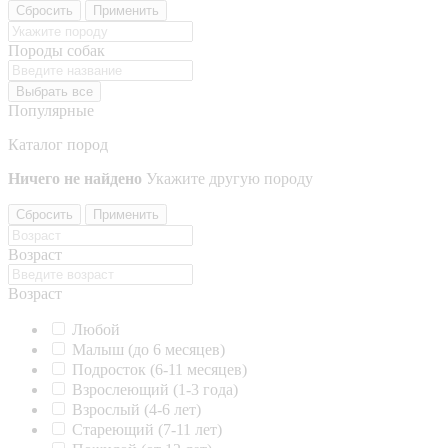
Сбросить
Применить
Породы собак
Выбрать все
Популярные
Каталог пород
Ничего не найдено
Укажите другую породу
Сбросить
Применить
Возраст
Возраст
Любой
Малыш (до 6 месяцев)
Подросток (6-11 месяцев)
Взрослеющий (1-3 года)
Взрослый (4-6 лет)
Стареющий (7-11 лет)