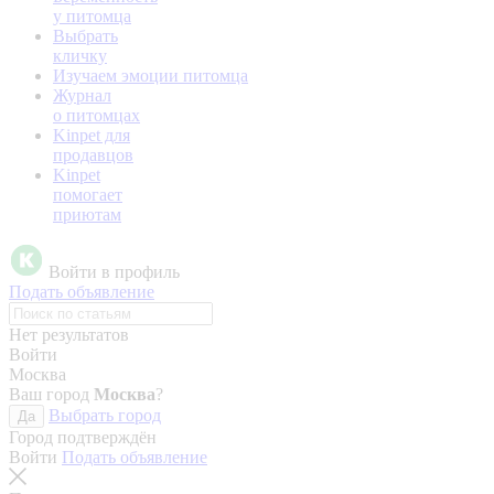
у питомца
Выбрать
кличку
Изучаем эмоции питомца
Журнал
о питомцах
Kinpet для
продавцов
Kinpet
помогает
приютам
Войти в профиль
Подать объявление
Нет результатов
Войти
Москва
Ваш город
Москва
?
Выбрать город
Да
Город подтверждён
Войти
Подать объявление