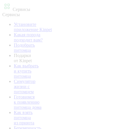
Сервисы
Сервисы
Установите
приложение Kinpet
Какая порода
подходит вам?
Подобрать
питомца
Подарки
от Kinpet
Как выбрать
и купить
питомца
Симулятор
жизни с
питомцем
Готовимся
к появлению
питомца дома
Как взять
питомца
из приюта
Беременность