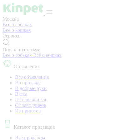
Москва
Всё о собаках
Всё о кошках
Сервисы
Поиск по статьям
Всё о собаках
Всё о кошках
Объявления
Все объявления
На продажу
В добрые руки
Вязка
Потерявшиеся
От заводчиков
Из приютов
Каталог продавцов
Все продавцы