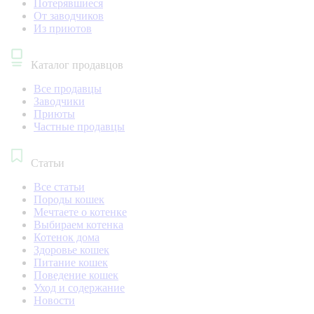
Потерявшиеся
От заводчиков
Из приютов
Каталог продавцов
Все продавцы
Заводчики
Приюты
Частные продавцы
Статьи
Все статьи
Породы кошек
Мечтаете о котенке
Выбираем котенка
Котенок дома
Здоровье кошек
Питание кошек
Поведение кошек
Уход и содержание
Новости