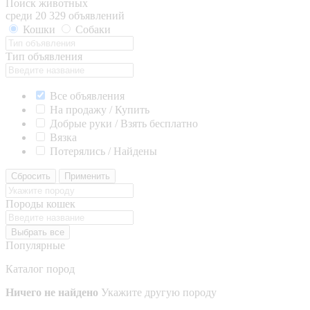
Поиск животных
среди 20 329 объявлений
Кошки
Собаки
Тип объявления
Все объявления
На продажу / Купить
Добрые руки / Взять бесплатно
Вязка
Потерялись / Найдены
Сбросить
Применить
Породы кошек
Выбрать все
Популярные
Каталог пород
Ничего не найдено
Укажите другую породу