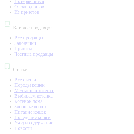
Потерявшиеся
От заводчиков
Из приютов
Каталог продавцов
Все продавцы
Заводчики
Приюты
Частные продавцы
Статьи
Все статьи
Породы кошек
Мечтаете о котенке
Выбираем котенка
Котенок дома
Здоровье кошек
Питание кошек
Поведение кошек
Уход и содержание
Новости