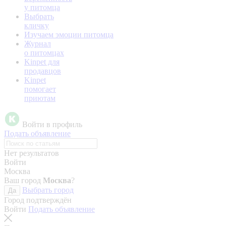
у питомца
Выбрать
кличку
Изучаем эмоции питомца
Журнал
о питомцах
Kinpet для
продавцов
Kinpet
помогает
приютам
Войти в профиль
Подать объявление
Нет результатов
Войти
Москва
Ваш город
Москва
?
Выбрать город
Да
Город подтверждён
Войти
Подать объявление