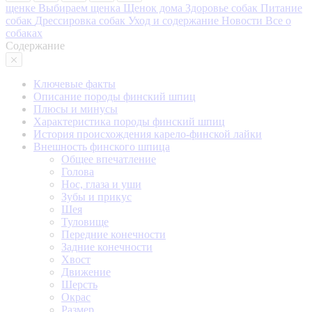
щенке
Выбираем щенка
Щенок дома
Здоровье собак
Питание
собак
Дрессировка собак
Уход и содержание
Новости
Все о
собаках
Содержание
Ключевые факты
Описание породы финский шпиц
Плюсы и минусы
Характеристика породы финский шпиц
История происхождения карело-финской лайки
Внешность финского шпица
Общее впечатление
Голова
Нос, глаза и уши
Зубы и прикус
Шея
Туловище
Передние конечности
Задние конечности
Хвост
Движение
Шерсть
Окрас
Размер