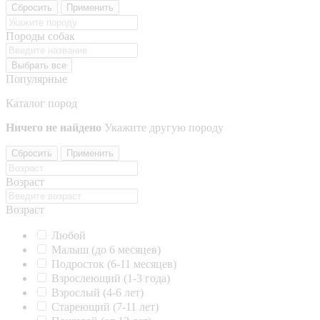
Сбросить
Применить
Породы собак
Выбрать все
Популярные
Каталог пород
Ничего не найдено
Укажите другую породу
Сбросить
Применить
Возраст
Возраст
Любой
Малыш (до 6 месяцев)
Подросток (6-11 месяцев)
Взрослеющий (1-3 года)
Взрослый (4-6 лет)
Стареющий (7-11 лет)