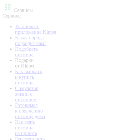
Сервисы
Сервисы
Установите
приложение Kinpet
Какая порода
подходит вам?
Подобрать
питомца
Подарки
от Kinpet
Как выбрать
и купить
питомца
Симулятор
жизни с
питомцем
Готовимся
к появлению
питомца дома
Как взять
питомца
из приюта
Беременность