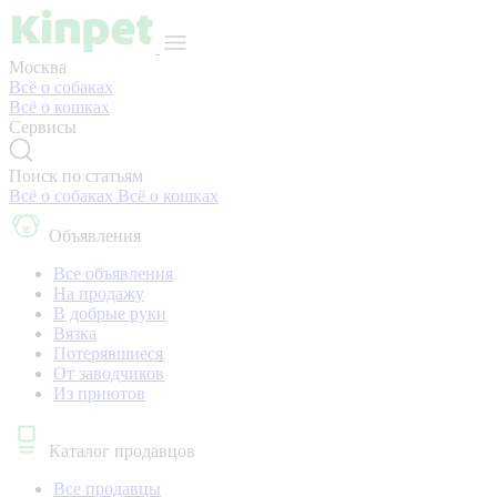
Москва
Всё о собаках
Всё о кошках
Сервисы
Поиск по статьям
Всё о собаках
Всё о кошках
Объявления
Все объявления
На продажу
В добрые руки
Вязка
Потерявшиеся
От заводчиков
Из приютов
Каталог продавцов
Все продавцы