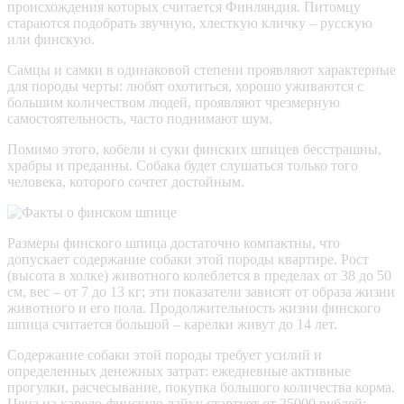
происхождения которых считается Финляндия. Питомцу
стараются подобрать звучную, хлесткую кличку – русскую
или финскую.
Самцы и самки в одинаковой степени проявляют характерные
для породы черты: любят охотиться, хорошо уживаются с
большим количеством людей, проявляют чрезмерную
самостоятельность, часто поднимают шум.
Помимо этого, кобели и суки финских шпицев бесстрашны,
храбры и преданны. Собака будет слушаться только того
человека, которого сочтет достойным.
Размеры финского шпица достаточно компактны, что
допускает содержание собаки этой породы квартире. Рост
(высота в холке) животного колеблется в пределах от 38 до 50
см, вес – от 7 до 13 кг; эти показатели зависят от образа жизни
животного и его пола. Продолжительность жизни финского
шпица считается большой – карелки живут до 14 лет.
Содержание собаки этой породы требует усилий и
определенных денежных затрат: ежедневные активные
прогулки, расчесывание, покупка большого количества корма.
Цена на карело-финскую лайку стартует от 25000 рублей;