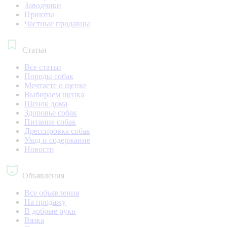
Заводчики
Приюты
Частные продавцы
Статьи
Все статьи
Породы собак
Мечтаете о щенке
Выбираем щенка
Щенок дома
Здоровье собак
Питание собак
Дрессировка собак
Уход и содержание
Новости
Объявления
Все объявления
На продажу
В добрые руки
Вязка