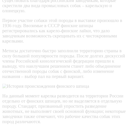
существовать благодаря российским заводчикам, которые
скрестили два вида промысловых собак – карельскую и
олонецкую.
Первое участие собаки этой породы в выставке произошло в
1936 году. Ввозимые в СССР финские шпицы
регистрировались как карело-финские лайки, что дало
заводчикам возможность скрещивать их с чистокровными
карелками.
Метисы достаточно быстро заполнили территорию страны в
силу большой популярности породы. После долгих дискуссий
члены Российской кинологической федерации пришли к
выводу, что наилучшим решением станет либо объединение
отечественной породы собак с финской, либо изменение
названия – выбор пал на первый вариант.
На данный момент карелка разводится на территории России
отдельно от финских шпицев, но не выделяется в отдельную
породу. Стандарт, призванный упростить разведение
животных, не выполняет своей основной функции; некоторые
заводчики также отмечают, что рабочие качества собак этих
пород различаются.