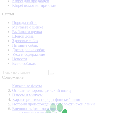
Kinpet для продавцов
Kinpet помогает приютам
Статьи
Породы собак
Мечтаете о щенке
Выбираем щенка
Щенок дома
Здоровье собак
Питание собак
Дрессировка собак
Уход и содержание
Новости
Все о собаках
Содержание
Ключевые факты
Описание породы финский шпиц
Плюсы и минусы
Характеристика породы финский шпиц
История происхождения карело-финской лайки
Внешность финского шпица