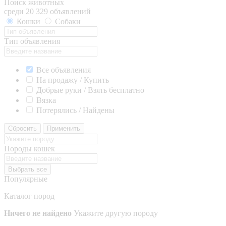
Поиск животных
среди 20 329 объявлений
Кошки
Собаки
Тип объявления
Все объявления
На продажу / Купить
Добрые руки / Взять бесплатно
Вязка
Потерялись / Найдены
Сбросить
Применить
Породы кошек
Выбрать все
Популярные
Каталог пород
Ничего не найдено
Укажите другую породу