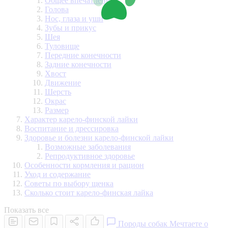
Общее впечатление
Голова
Нос, глаза и уши
Зубы и прикус
Шея
Туловище
Передние конечности
Задние конечности
Хвост
Движение
Шерсть
Окрас
Размер
Характер карело-финской лайки
Воспитание и дрессировка
Здоровье и болезни карело-финской лайки
Возможные заболевания
Репродуктивное здоровье
Особенности кормления и рацион
Уход и содержание
Советы по выбору щенка
Сколько стоит карело-финская лайка
Показать все
Породы собак
Мечтаете о