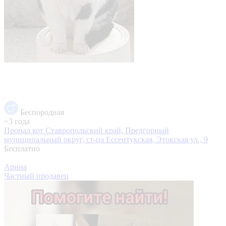
Беспородная
~3 года
Пропал кот
Ставропольский край, Предгорный
муниципальный округ, ст-ца Ессентукская, Этокская ул., 9
Бесплатно
Арина
Частный продавец