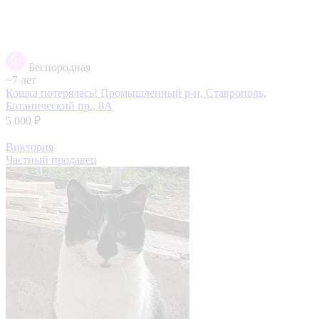
Беспородная
~7 лет
Кошка потерялась!
Промышленный р-н, Ставрополь,
Ботанический пр., 8А
5 000 ₽
Виктория
Частный продавец