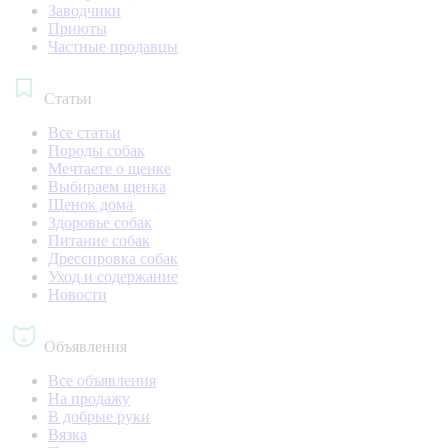
Заводчики
Приюты
Частные продавцы
Статьи
Все статьи
Породы собак
Мечтаете о щенке
Выбираем щенка
Щенок дома
Здоровье собак
Питание собак
Дрессировка собак
Уход и содержание
Новости
Объявления
Все объявления
На продажу
В добрые руки
Вязка