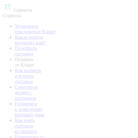
Сервисы
Сервисы
Установите
приложение Kinpet
Какая порода
подходит вам?
Подобрать
питомца
Подарки
от Kinpet
Как выбрать
и купить
питомца
Симулятор
жизни с
питомцем
Готовимся
к появлению
питомца дома
Как взять
питомца
из приюта
Беременность