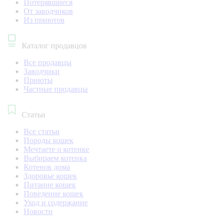
Потерявшиеся
От заводчиков
Из приютов
Каталог продавцов
Все продавцы
Заводчики
Приюты
Частные продавцы
Статьи
Все статьи
Породы кошек
Мечтаете о котенке
Выбираем котенка
Котенок дома
Здоровье кошек
Питание кошек
Поведение кошек
Уход и содержание
Новости