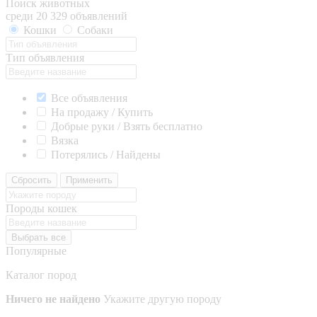
Поиск животных
среди 20 329 объявлений
Кошки
Собаки
Тип объявления
Все объявления
На продажу / Купить
Добрые руки / Взять бесплатно
Вязка
Потерялись / Найдены
Сбросить
Применить
Породы кошек
Выбрать все
Популярные
Каталог пород
Ничего не найдено
Укажите другую породу