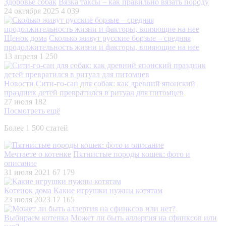
Здоровье собак
Вязка таксы – как правильно вязать породу
24 октября 2025
4 039
Щенок дома
Сколько живут русские борзые – средняя
продолжительность жизни и факторы, влияющие на нее
13 апреля
1 250
Новости
Сити-го-сан для собак: как древний японский
праздник детей превратился в ритуал для питомцев
27 июля
182
Посмотреть ещё
Более 1 500 статей
Мечтаете о котенке
Пятнистые породы кошек: фото и
описание
31 июля 2021
67 179
Котенок дома
Какие игрушки нужны котятам
23 июля 2023
17 165
Выбираем котенка
Может ли быть аллергия на сфинксов или