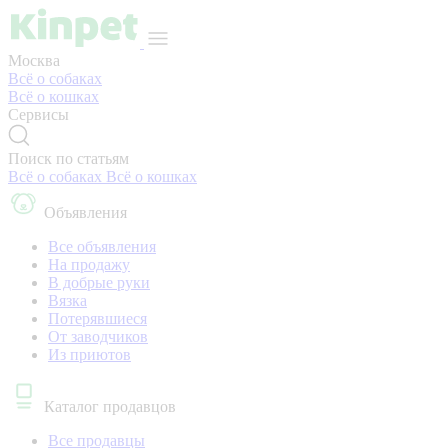
Москва
Всё о собаках
Всё о кошках
Сервисы
Поиск по статьям
Всё о собаках
Всё о кошках
Объявления
Все объявления
На продажу
В добрые руки
Вязка
Потерявшиеся
От заводчиков
Из приютов
Каталог продавцов
Все продавцы