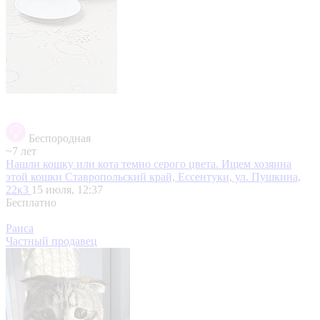
Беспородная
~7 лет
Нашли кошку или кота темно серого цвета. Ищем хозяина
этой кошки
Ставропольский край, Ессентуки, ул. Пушкина,
22к3
15 июля, 12:37
Бесплатно
Раиса
Частный продавец