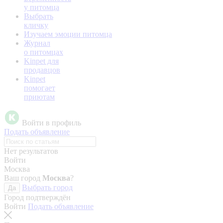
у питомца
Выбрать
кличку
Изучаем эмоции питомца
Журнал
о питомцах
Kinpet для
продавцов
Kinpet
помогает
приютам
Войти в профиль
Подать объявление
Нет результатов
Войти
Москва
Ваш город
Москва
?
Выбрать город
Да
Город подтверждён
Войти
Подать объявление