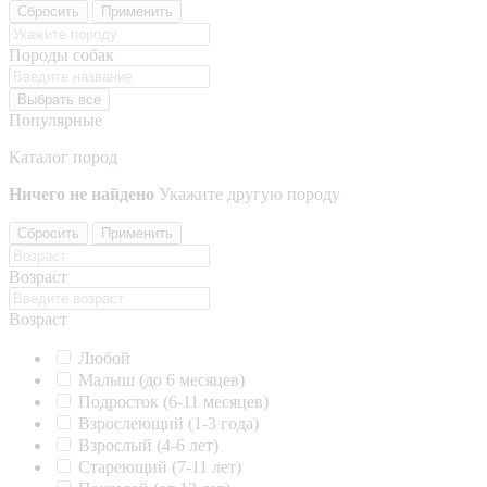
Сбросить
Применить
Породы собак
Выбрать все
Популярные
Каталог пород
Ничего не найдено
Укажите другую породу
Сбросить
Применить
Возраст
Возраст
Любой
Малыш (до 6 месяцев)
Подросток (6-11 месяцев)
Взрослеющий (1-3 года)
Взрослый (4-6 лет)
Стареющий (7-11 лет)