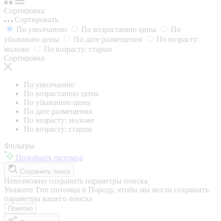
Сортировка
Сортировать
По умолчанию
По возрастанию цены
По
убыванию цены
По дате размещения
По возрасту:
моложе
По возрасту: старше
Сортировка
По умолчанию
По возрастанию цены
По убыванию цены
По дате размещения
По возрасту: моложе
По возрасту: старше
Фильтры
Подобрать питомца
Сохранить поиск
Невозможно сохранить параметры поиска
Укажите Тип питомца и Породу, чтобы мы могли сохранить
параметры вашего поиска
Понятно