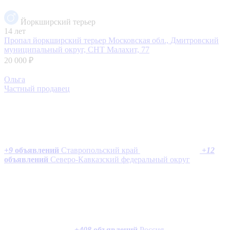
Йоркширский терьер
14 лет
Пропал йоркширский терьер
Московская обл., Дмитровский
муниципальный округ, СНТ Малахит, 77
20 000 ₽
Ольга
Частный продавец
+
9
объявлений
Ставропольский край
+
12
объявлений
Северо-Кавказский федеральный округ
+
408
объявлений
Россия