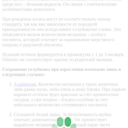
среди них – большая редкость. Он связан с генетическими
особенностями животного.
При рождении котята могут не соответствовать своему
стандарту, так как вне зависимости от породной
принадлежности они всегда имеют голубоватые глазки. Это
объясняется малым количеством меланина – особого
пигмента, который отвечает за окрашивание шерстяного
покрова и радужной оболочки.
Нужный оттенок формируется в промежутке с 1 до 3 месяцев.
Обычно он соответствует одному из родителей малыша.
Сохранение голубизны при взрослении возможно лишь в
следующих случаях:
Альбинизм
. Количество меланина у таких животных
либо равно нулю, либо очень к нему близко. При первом
варианте оттенок будет красным за счет кровеносных
сосудов, а при втором – бледно-голубым за счет
небольшого количества оттеняющего пигмента.
Сплошной белый окрас. За белоснежность шубки
отвечает доминантный ген W. Он препятствует
выработке меланина, поэтому белый окрас часто