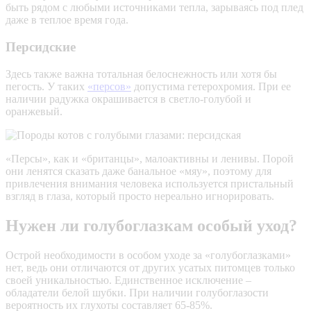
быть рядом с любыми источниками тепла, зарываясь под плед
даже в теплое время года.
Персидские
Здесь также важна тотальная белоснежность или хотя бы
пегость. У таких
«персов»
допустима гетерохромия. При ее
наличии радужка окрашивается в светло-голубой и
оранжевый.
«Персы», как и «британцы», малоактивны и ленивы. Порой
они ленятся сказать даже банальное «мяу», поэтому для
привлечения внимания человека используется пристальный
взгляд в глаза, который просто нереально игнорировать.
Нужен ли голубоглазкам особый уход?
Острой необходимости в особом уходе за «голубоглазками»
нет, ведь они отличаются от других усатых питомцев только
своей уникальностью. Единственное исключение –
обладатели белой шубки. При наличии голубоглазости
вероятность их глухоты составляет 65-85%.