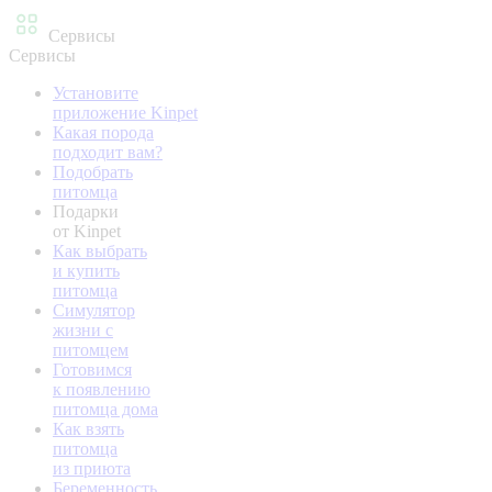
Сервисы
Сервисы
Установите
приложение Kinpet
Какая порода
подходит вам?
Подобрать
питомца
Подарки
от Kinpet
Как выбрать
и купить
питомца
Симулятор
жизни с
питомцем
Готовимся
к появлению
питомца дома
Как взять
питомца
из приюта
Беременность