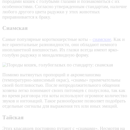
породами кошек с голубыми глазами и познакомиться с их
особенностями. Согласно утвержденным стандартам, наличие
любого другого цвета радужки у этих животных
приравнивается к браку.
Сиамская
Самые популярные короткошерстные коты –
сиамские
. Как и
все ориентальные разновидности, они обладают немного
инопланетной внешностью. Их глазки всегда имеют ярко-
голубую радужку и миндалевидную форму.
Помимо вытянутых пропорций и акромеланизма
(температурно-зависимый окрас), «сиамы» примечательны
своей болтливостью. После непродолжительного общения
хозяева легко понимают своих питомцев с полуслова, так как
во время разговора эти коты используют огромное количество
звуков и интонаций. Такое разнообразие позволяет подобрать
отдельные сигналы для выражения тех или иных эмоций.
Тайская
Этих красавцев постоянно путают с «сиамами». Несмотря на