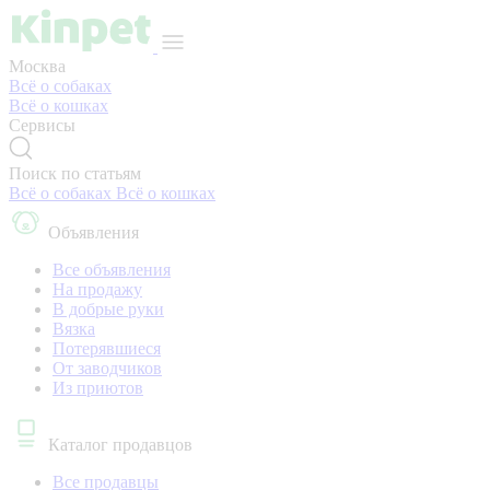
Москва
Всё о собаках
Всё о кошках
Сервисы
Поиск по статьям
Всё о собаках
Всё о кошках
Объявления
Все объявления
На продажу
В добрые руки
Вязка
Потерявшиеся
От заводчиков
Из приютов
Каталог продавцов
Все продавцы