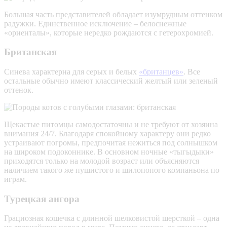
Большая часть представителей обладает изумрудным оттенком
радужки. Единственное исключение – белоснежные
«ориенталы», которые нередко рождаются с гетерохромией.
Британская
Синева характерна для серых и белых
«британцев»
. Все
остальные обычно имеют классический желтый или зеленый
оттенок.
Щекастые питомцы самодостаточны и не требуют от хозяина
внимания 24/7. Благодаря спокойному характеру они редко
устраивают погромы, предпочитая нежиться под солнышком
на широком подоконнике. В основном ночные «тыгыдыки»
приходятся только на молодой возраст или объясняются
наличием такого же пушистого и шилопопого компаньона по
играм.
Турецкая ангора
Грациозная кошечка с длинной шелковистой шерсткой – одна