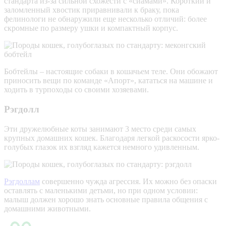
стандарта из-за сильной схожести с «сиамами». Короткий и
заломленный хвостик приравнивали к браку, пока
фелинологи не обнаружили еще несколько отличий: более
скромные по размеру ушки и компактный корпус.
Бобтейлы – настоящие собаки в кошачьем теле. Они обожают
приносить вещи по команде «Апорт», кататься на машине и
ходить в турпоходы со своими хозяевами.
Рэгдолл
Эти дружелюбные коты занимают 3 место среди самых
крупных домашних кошек. Благодаря легкой раскосости ярко-
голубых глазок их взгляд кажется немного удивленным.
Рэгдоллам
совершенно чужда агрессия. Их можно без опаски
оставлять с маленькими детьми, но при одном условии:
малыш должен хорошо знать основные правила общения с
домашними животными.