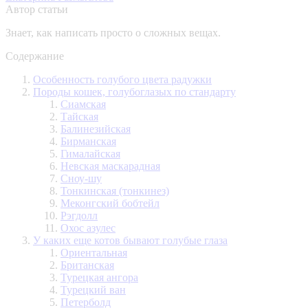
Автор статьи
Знает, как написать просто о сложных вещах.
Содержание
Особенность голубого цвета радужки
Породы кошек, голубоглазых по стандарту
Сиамская
Тайская
Балинезийская
Бирманская
Гималайская
Невская маскарадная
Сноу-шу
Тонкинская (тонкинез)
Меконгский бобтейл
Рэгдолл
Охос азулес
У каких еще котов бывают голубые глаза
Ориентальная
Британская
Турецкая ангора
Турецкий ван
Петерболд