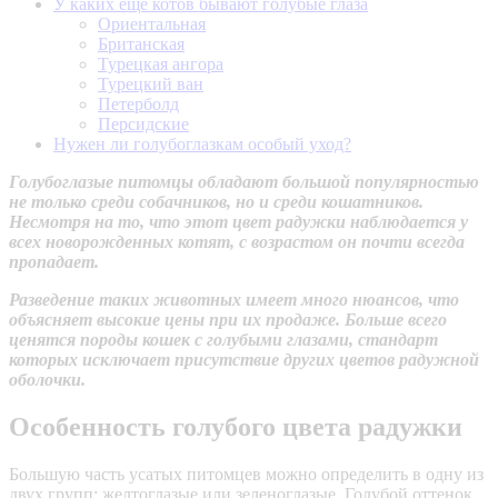
У каких еще котов бывают голубые глаза
Ориентальная
Британская
Турецкая ангора
Турецкий ван
Петерболд
Персидские
Нужен ли голубоглазкам особый уход?
Голубоглазые питомцы обладают большой популярностью
не только среди собачников, но и среди кошатников.
Несмотря на то, что этот цвет радужки наблюдается у
всех новорожденных котят, с возрастом он почти всегда
пропадает.
Разведение таких животных имеет много нюансов, что
объясняет высокие цены при их продаже. Больше всего
ценятся породы кошек с голубыми глазами, стандарт
которых исключает присутствие других цветов радужной
оболочки.
Особенность голубого цвета радужки
Большую часть усатых питомцев можно определить в одну из
двух групп: желтоглазые или зеленоглазые. Голубой оттенок