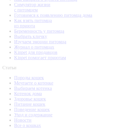
Симулятор жизни
с питомцем
Готовимся к появлению питомца дома
Как взять питомца
из приюта
Беременность у питомца
Выбрать кличку
Изучаем эмоции питомца
Журнал о питомцах
Kinpet для продавцов
Kinpet помогает приютам
Статьи
Породы кошек
Мечтаете о котенке
Выбираем котенка
Котенок дома
Здоровье кошек
Питание кошек
Поведение кошек
Уход и содержание
Новости
Все о кошках