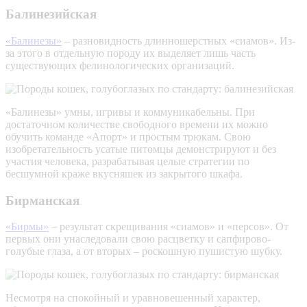
Балинезийская
«Балинезы»
– разновидность длинношерстных «сиамов». Из-
за этого в отдельную породу их выделяет лишь часть
существующих фелинологических организаций.
«Балинезы» умны, игривы и коммуникабельны. При
достаточном количестве свободного времени их можно
обучить команде «Апорт» и простым трюкам. Свою
изобретательность усатые питомцы демонстрируют и без
участия человека, разрабатывая целые стратегии по
бесшумной краже вкусняшек из закрытого шкафа.
Бирманская
«Бирмы»
– результат скрещивания «сиамов» и «персов». От
первых они унаследовали свою расцветку и сапфирово-
голубые глаза, а от вторых – роскошную пушистую шубку.
Несмотря на спокойный и уравновешенный характер,