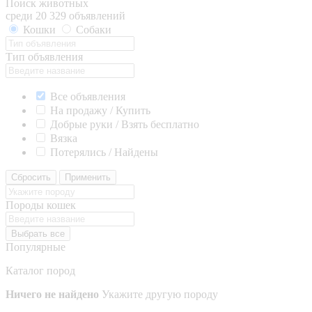
Поиск животных
среди 20 329 объявлений
Кошки
Собаки
Тип объявления
Все объявления
На продажу / Купить
Добрые руки / Взять бесплатно
Вязка
Потерялись / Найдены
Сбросить
Применить
Породы кошек
Выбрать все
Популярные
Каталог пород
Ничего не найдено
Укажите другую породу