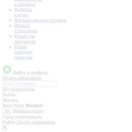
у питомца
Выбрать
кличку
Изучаем эмоции питомца
Журнал
о питомцах
Kinpet для
продавцов
Kinpet
помогает
приютам
Войти в профиль
Подать объявление
Нет результатов
Войти
Москва
Ваш город
Москва
?
Выбрать город
Да
Город подтверждён
Войти
Подать объявление