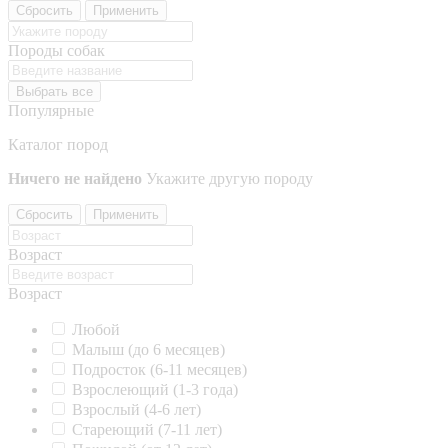
Сбросить
Применить
Породы собак
Выбрать все
Популярные
Каталог пород
Ничего не найдено
Укажите другую породу
Сбросить
Применить
Возраст
Возраст
Любой
Малыш (до 6 месяцев)
Подросток (6-11 месяцев)
Взрослеющий (1-3 года)
Взрослый (4-6 лет)
Стареющий (7-11 лет)