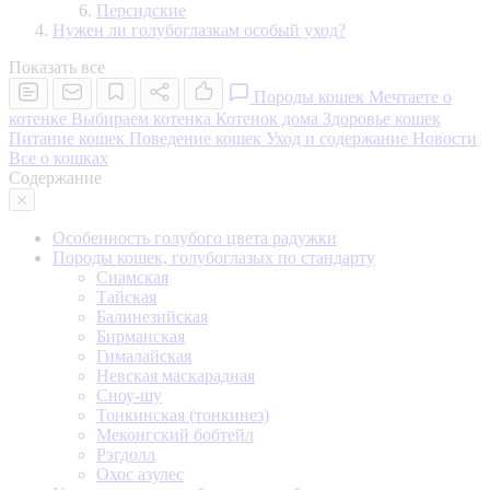
Персидские
Нужен ли голубоглазкам особый уход?
Показать все
Породы кошек
Мечтаете о
котенке
Выбираем котенка
Котенок дома
Здоровье кошек
Питание кошек
Поведение кошек
Уход и содержание
Новости
Все о кошках
Содержание
Особенность голубого цвета радужки
Породы кошек, голубоглазых по стандарту
Сиамская
Тайская
Балинезийская
Бирманская
Гималайская
Невская маскарадная
Сноу-шу
Тонкинская (тонкинез)
Меконгский бобтейл
Рэгдолл
Охос азулес