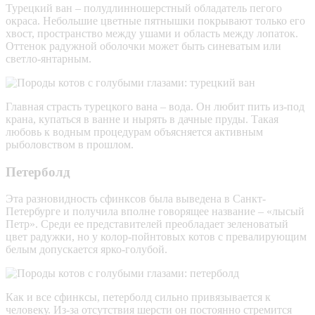
Турецкий ван – полудлинношерстный обладатель пегого
окраса. Небольшие цветные пятнышки покрывают только его
хвост, пространство между ушами и область между лопаток.
Оттенок радужной оболочки может быть синеватым или
светло-янтарным.
Главная страсть турецкого вана – вода. Он любит пить из-под
крана, купаться в ванне и нырять в дачные пруды. Такая
любовь к водным процедурам объясняется активным
рыболовством в прошлом.
Петерболд
Эта разновидность сфинксов была выведена в Санкт-
Петербурге и получила вполне говорящее название – «лысый
Петр». Среди ее представителей преобладает зеленоватый
цвет радужки, но у колор-пойнтовых котов с превалирующим
белым допускается ярко-голубой.
Как и все сфинксы, петерболд сильно привязывается к
человеку. Из-за отсутствия шерсти он постоянно стремится