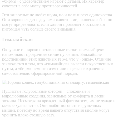
«бирмы» с удовольствием играют с детьми. Их характер
сочетает в себе массу противоречивостей.
Эти животные не любят шума, но и не выносят одиночества.
Они хорошо ладят с другими животными, включая собак, но
могут приревновать, если хозяин проявляет к остальным
питомцам чуть больше своего внимания.
Гималайская
Округлые и широко поставленные глазки «гималайцев»
напоминают прозрачные синие пуговицы. Ближайшие
родственники этих животных те же, что у «бирм». Отличие
заключается в том, что «гималайцев» вывели искусственным
путем, а «бирм» немного изменили с целью сохранения
самостоятельно сформированной породы.
Пушистые голубоглазые котофеи – спокойные и
миролюбивые создания, зависимые от комфорта и ласки
хозяина. Несмотря на врожденный флегматизм, им не чуждо и
мелкое хулиганство. Они любят погонять игрушечных
мышей, поэтому во время вашего отсутствия вполне могут
уронить плохо стоящую вазу.