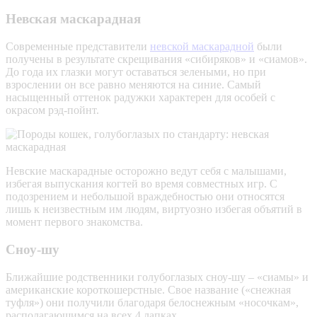
Невская маскарадная
Современные представители
невской маскарадной
были
получены в результате скрещивания «сибиряков» и «сиамов».
До года их глазки могут оставаться зелеными, но при
взрослении он все равно меняются на синие. Самый
насыщенный оттенок радужки характерен для особей с
окрасом рэд-пойнт.
Невские маскарадные осторожно ведут себя с малышами,
избегая выпускания когтей во время совместных игр. С
подозрением и небольшой враждебностью они относятся
лишь к неизвестным им людям, виртуозно избегая объятий в
момент первого знакомства.
Сноу-шу
Ближайшие родственники голубоглазых сноу-шу – «сиамы» и
американские короткошерстные. Свое название («снежная
туфля») они получили благодаря белоснежным «носочкам»,
располагающимся на всех 4 лапках.