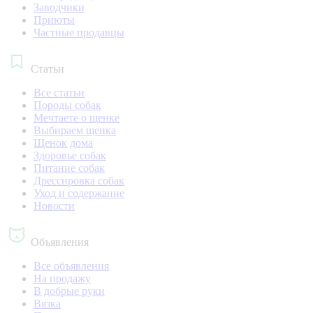
Заводчики
Приюты
Частные продавцы
Статьи
Все статьи
Породы собак
Мечтаете о щенке
Выбираем щенка
Щенок дома
Здоровье собак
Питание собак
Дрессировка собак
Уход и содержание
Новости
Объявления
Все объявления
На продажу
В добрые руки
Вязка