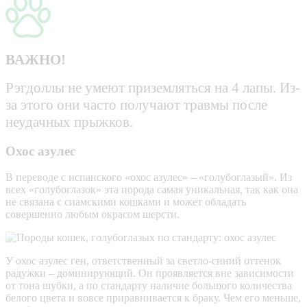
ВАЖНО!
Рэгдоллы не умеют приземляться на 4 лапы. Из-
за этого они часто получают травмы после
неудачных прыжков.
Охос азулес
В переводе с испанского «охос азулес» – «голубоглазый». Из
всех «голубоглазок» эта порода самая уникальная, так как она
не связана с сиамскими кошками и может обладать
совершенно любым окрасом шерсти.
У охос азулес ген, ответственный за светло-синий оттенок
радужки – доминирующий. Он проявляется вне зависимости
от тона шубки, а по стандарту наличие большого количества
белого цвета и вовсе приравнивается к браку. Чем его меньше,