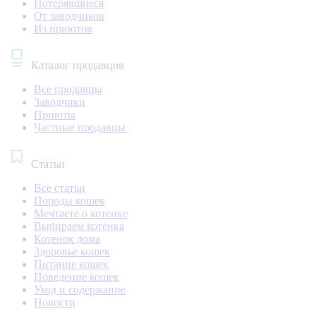
Потерявшиеся
От заводчиков
Из приютов
Каталог продавцов
Все продавцы
Заводчики
Приюты
Частные продавцы
Статьи
Все статьи
Породы кошек
Мечтаете о котенке
Выбираем котенка
Котенок дома
Здоровье кошек
Питание кошек
Поведение кошек
Уход и содержание
Новости