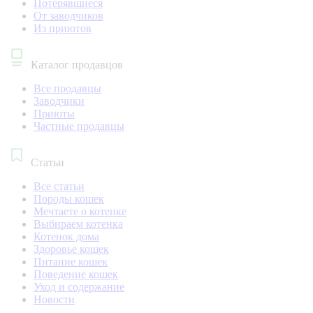
Потерявшиеся
От заводчиков
Из приютов
Каталог продавцов
Все продавцы
Заводчики
Приюты
Частные продавцы
Статьи
Все статьи
Породы кошек
Мечтаете о котенке
Выбираем котенка
Котенок дома
Здоровье кошек
Питание кошек
Поведение кошек
Уход и содержание
Новости