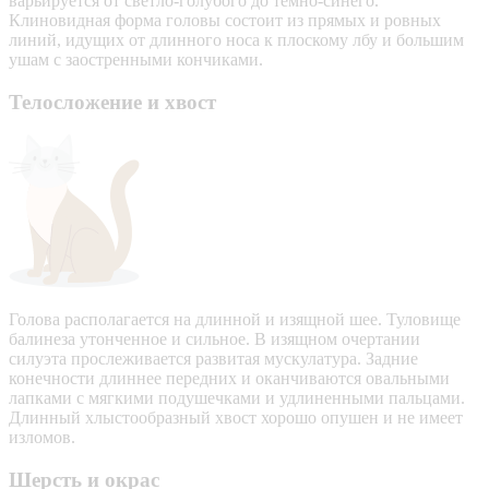
варьируется от светло-голубого до темно-синего.
Клиновидная форма головы состоит из прямых и ровных
линий, идущих от длинного носа к плоскому лбу и большим
ушам с заостренными кончиками.
Телосложение и хвост
Голова располагается на длинной и изящной шее. Туловище
балинеза утонченное и сильное. В изящном очертании
силуэта прослеживается развитая мускулатура. Задние
конечности длиннее передних и оканчиваются овальными
лапками с мягкими подушечками и удлиненными пальцами.
Длинный хлыстообразный хвост хорошо опушен и не имеет
изломов.
Шерсть и окрас