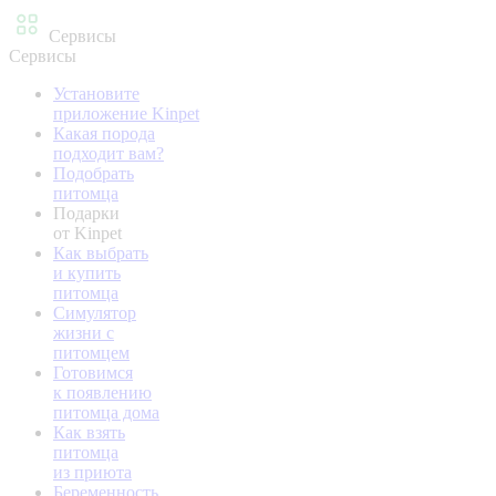
Сервисы
Сервисы
Установите
приложение Kinpet
Какая порода
подходит вам?
Подобрать
питомца
Подарки
от Kinpet
Как выбрать
и купить
питомца
Симулятор
жизни с
питомцем
Готовимся
к появлению
питомца дома
Как взять
питомца
из приюта
Беременность