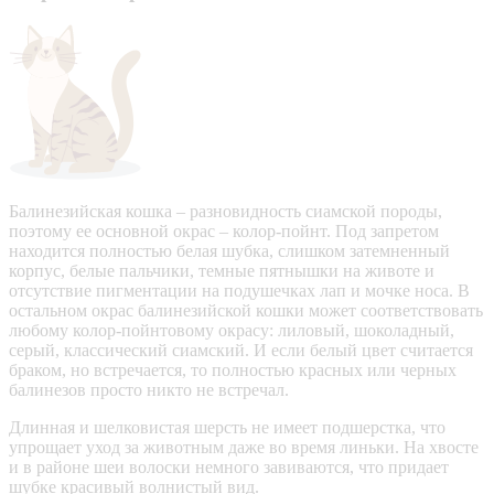
Балинезийская кошка – разновидность сиамской породы,
поэтому ее основной окрас – колор-пойнт. Под запретом
находится полностью белая шубка, слишком затемненный
корпус, белые пальчики, темные пятнышки на животе и
отсутствие пигментации на подушечках лап и мочке носа. В
остальном окрас балинезийской кошки может соответствовать
любому колор-пойнтовому окрасу: лиловый, шоколадный,
серый, классический сиамский. И если белый цвет считается
браком, но встречается, то полностью красных или черных
балинезов просто никто не встречал.
Длинная и шелковистая шерсть не имеет подшерстка, что
упрощает уход за животным даже во время линьки. На хвосте
и в районе шеи волоски немного завиваются, что придает
шубке красивый волнистый вид.