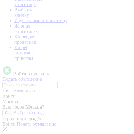
у питомца
Выбрать
кличку
Изучаем эмоции питомца
Журнал
о питомцах
Kinpet для
продавцов
Kinpet
помогает
приютам
Войти в профиль
Подать объявление
Нет результатов
Войти
Москва
Ваш город
Москва
?
Выбрать город
Да
Город подтверждён
Войти
Подать объявление