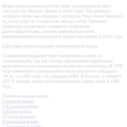
Новая порода появилась благодаря экспериментам двух
энтузиасток: Марион Дорси и Элен Смит. Эти девушки
отобрали несколько сиамцев с мутацией гена, ответственного
за длину шерсти, и скрестили между собой. Поначалу
пушистых подопечных называли сиамскими
длинношерстными, поэтому именно под таким
наименованием они получили первое признание в 1963 году.
Современное название было предложено одной из
основательниц, так как своими движениями грациозные
животные сильно напоминали балийских танцовщиц. В 1970
году измененное наименование было внесено в стандарты
TICA, а в 1984 году – в стандарты FIFe. В Россию, а точнее в
СССР, первый пушистый представитель попал лишь в 1988
году.
Похожие породы кошек
Сиамская кошка
Тайская кошка
Бирманская кошка