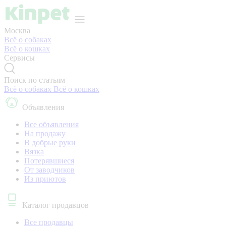
Москва
Всё о собаках
Всё о кошках
Сервисы
Поиск по статьям
Всё о собаках
Всё о кошках
Объявления
Все объявления
На продажу
В добрые руки
Вязка
Потерявшиеся
От заводчиков
Из приютов
Каталог продавцов
Все продавцы