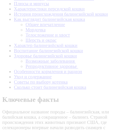
Плюсы и минусы
Характеристики персидской кошки
История происхождения балинезийской кошки
Как выглядит балинезийская кошка
Общее впечатление
Мордочка
Телосложение и хвост
Шерсть и окрас
Характер балинезийской кошки
Воспитание балинезийской кошки
Здоровье балинезийской кошки
Возможные заболевания
Репродуктивное здоровье
Особенности кормления и рацион
Уход и содержание
Советы по выбору котенка
Сколько стоит балинезийская кошка
Ключевые факты
Официальное название породы – балинезийская, или
балийская кошка, а сокращенное – балинез. Страной
происхождения этих животных признают США, где
селекционеры впервые начали разводить сиамцев с