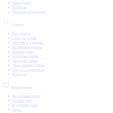
Заводчики
Приюты
Частные продавцы
Статьи
Все статьи
Породы собак
Мечтаете о щенке
Выбираем щенка
Щенок дома
Здоровье собак
Питание собак
Дрессировка собак
Уход и содержание
Новости
Объявления
Все объявления
На продажу
В добрые руки
Вязка