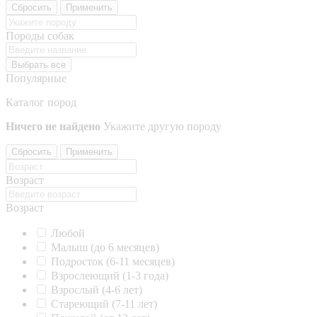
Сбросить
Применить
Породы собак
Выбрать все
Популярные
Каталог пород
Ничего не найдено
Укажите другую породу
Сбросить
Применить
Возраст
Возраст
Любой
Малыш (до 6 месяцев)
Подросток (6-11 месяцев)
Взрослеющий (1-3 года)
Взрослый (4-6 лет)
Стареющий (7-11 лет)