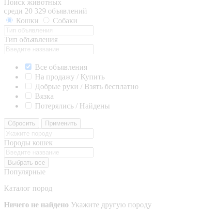
Поиск животных
среди 20 329 объявлений
Кошки
Собаки
Тип объявления
Все объявления
На продажу / Купить
Добрые руки / Взять бесплатно
Вязка
Потерялись / Найдены
Сбросить
Применить
Породы кошек
Выбрать все
Популярные
Каталог пород
Ничего не найдено
Укажите другую породу