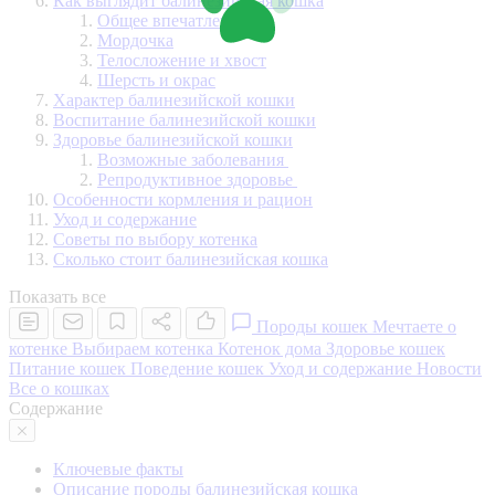
Как выглядит балинезийская кошка
Общее впечатление
Мордочка
Телосложение и хвост
Шерсть и окрас
Характер балинезийской кошки
Воспитание балинезийской кошки
Здоровье балинезийской кошки
Возможные заболевания
Репродуктивное здоровье
Особенности кормления и рацион
Уход и содержание
Советы по выбору котенка
Сколько стоит балинезийская кошка
Показать все
Породы кошек
Мечтаете о
котенке
Выбираем котенка
Котенок дома
Здоровье кошек
Питание кошек
Поведение кошек
Уход и содержание
Новости
Все о кошках
Содержание
Ключевые факты
Описание породы балинезийская кошка