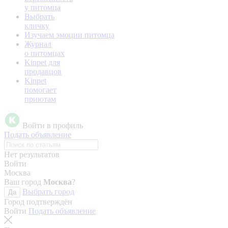
у питомца
Выбрать
кличку
Изучаем эмоции питомца
Журнал
о питомцах
Kinpet для
продавцов
Kinpet
помогает
приютам
Войти в профиль
Подать объявление
Нет результатов
Войти
Москва
Ваш город
Москва
?
Выбрать город
Да
Город подтверждён
Войти
Подать объявление