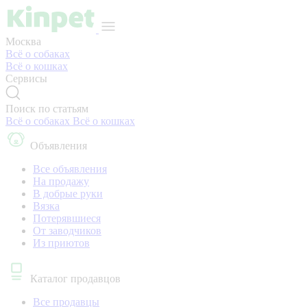
Москва
Всё о собаках
Всё о кошках
Сервисы
Поиск по статьям
Всё о собаках
Всё о кошках
Объявления
Все объявления
На продажу
В добрые руки
Вязка
Потерявшиеся
От заводчиков
Из приютов
Каталог продавцов
Все продавцы