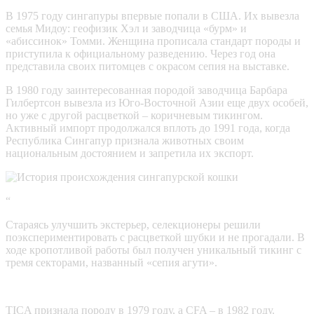
В 1975 году сингапуры впервые попали в США. Их вывезла
семья Мидоу: геофизик Хэл и заводчица «бурм» и
«абиссинок» Томми. Женщина прописала стандарт породы и
приступила к официальному разведению. Через год она
представила своих питомцев с окрасом сепия на выставке.
В 1980 году заинтересованная породой заводчица Барбара
Гилбертсон вывезла из Юго-Восточной Азии еще двух особей,
но уже с другой расцветкой – коричневым тикингом.
Активный импорт продолжался вплоть до 1991 года, когда
Республика Сингапур признала животных своим
национальным достоянием и запретила их экспорт.
“
Стараясь улучшить экстерьер, селекционеры решили
поэкспериментировать с расцветкой шубки и не прогадали. В
ходе кропотливой работы был получен уникальный тикинг с
тремя секторами, названный «сепия агути».
TICA признала породу в 1979 году, а CFA – в 1982 году.