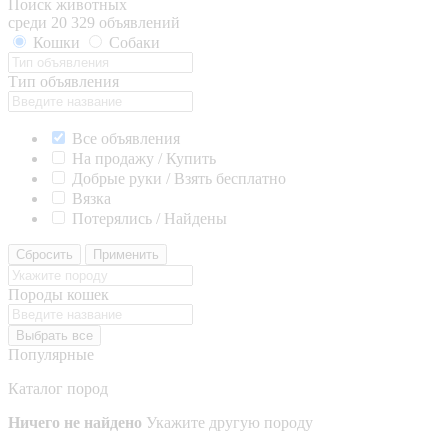
Поиск животных
среди 20 329 объявлений
Кошки
Собаки
Тип объявления
Все объявления
На продажу / Купить
Добрые руки / Взять бесплатно
Вязка
Потерялись / Найдены
Сбросить
Применить
Породы кошек
Выбрать все
Популярные
Каталог пород
Ничего не найдено
Укажите другую породу