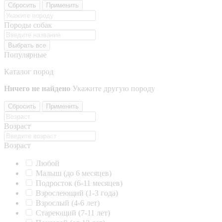
Сбросить
Применить
Породы собак
Выбрать все
Популярные
Каталог пород
Ничего не найдено
Укажите другую породу
Сбросить
Применить
Возраст
Возраст
Любой
Малыш (до 6 месяцев)
Подросток (6-11 месяцев)
Взрослеющий (1-3 года)
Взрослый (4-6 лет)
Стареющий (7-11 лет)