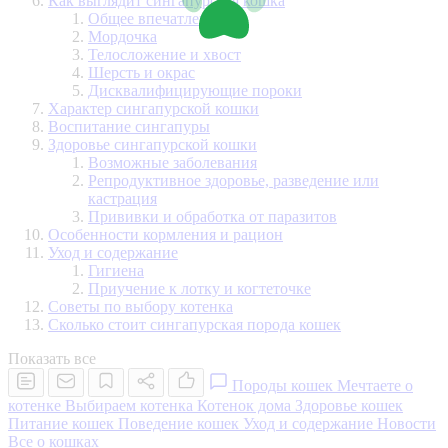
Как выглядит сингапурская кошка
Общее впечатление
Мордочка
Телосложение и хвост
Шерсть и окрас
Дисквалифицирующие пороки
Характер сингапурской кошки
Воспитание сингапуры
Здоровье сингапурской кошки
Возможные заболевания
Репродуктивное здоровье, разведение или
кастрация
Прививки и обработка от паразитов
Особенности кормления и рацион
Уход и содержание
Гигиена
Приучение к лотку и когтеточке
Советы по выбору котенка
Сколько стоит сингапурская порода кошек
Показать все
Породы кошек
Мечтаете о
котенке
Выбираем котенка
Котенок дома
Здоровье кошек
Питание кошек
Поведение кошек
Уход и содержание
Новости
Все о кошках