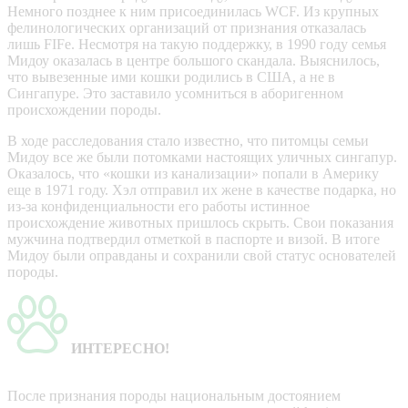
Немного позднее к ним присоединилась WCF. Из крупных
фелинологических организаций от признания отказалась
лишь FIFe. Несмотря на такую поддержку, в 1990 году семья
Мидоу оказалась в центре большого скандала. Выяснилось,
что вывезенные ими кошки родились в США, а не в
Сингапуре. Это заставило усомниться в аборигенном
происхождении породы.
В ходе расследования стало известно, что питомцы семьи
Мидоу все же были потомками настоящих уличных сингапур.
Оказалось, что «кошки из канализации» попали в Америку
еще в 1971 году. Хэл отправил их жене в качестве подарка, но
из-за конфиденциальности его работы истинное
происхождение животных пришлось скрыть. Свои показания
мужчина подтвердил отметкой в паспорте и визой. В итоге
Мидоу были оправданы и сохранили свой статус основателей
породы.
ИНТЕРЕСНО!
После признания породы национальным достоянием