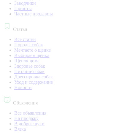
Заводчики
Приюты
Частные продавцы
Статьи
Все статьи
Породы собак
Мечтаете о щенке
Выбираем щенка
Щенок дома
Здоровье собак
Питание собак
Дрессировка собак
Уход и содержание
Новости
Объявления
Все объявления
На продажу
В добрые руки
Вязка