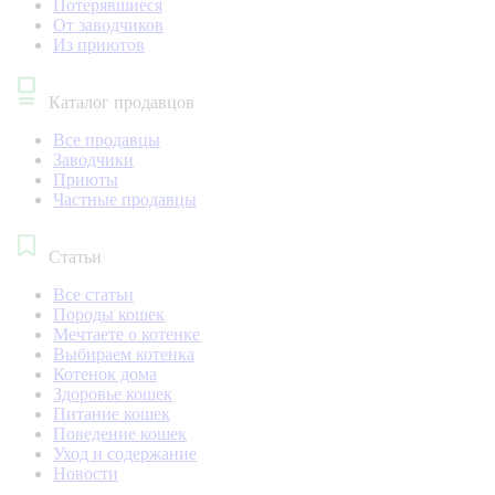
Потерявшиеся
От заводчиков
Из приютов
Каталог продавцов
Все продавцы
Заводчики
Приюты
Частные продавцы
Статьи
Все статьи
Породы кошек
Мечтаете о котенке
Выбираем котенка
Котенок дома
Здоровье кошек
Питание кошек
Поведение кошек
Уход и содержание
Новости