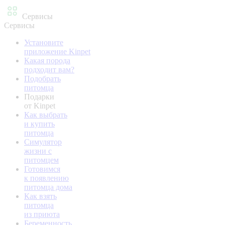
Сервисы
Сервисы
Установите
приложение Kinpet
Какая порода
подходит вам?
Подобрать
питомца
Подарки
от Kinpet
Как выбрать
и купить
питомца
Симулятор
жизни с
питомцем
Готовимся
к появлению
питомца дома
Как взять
питомца
из приюта
Беременность