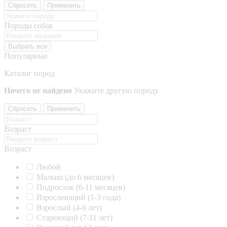
Сбросить
Применить
Породы собак
Выбрать все
Популярные
Каталог пород
Ничего не найдено
Укажите другую породу
Сбросить
Применить
Возраст
Возраст
Любой
Малыш (до 6 месяцев)
Подросток (6-11 месяцев)
Взрослеющий (1-3 года)
Взрослый (4-6 лет)
Стареющий (7-11 лет)