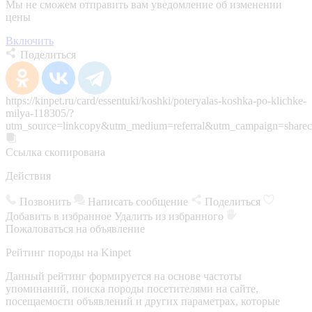
Мы не сможем отправить вам уведомление об изменении
цены
Включить
Поделиться
https://kinpet.ru/card/essentuki/koshki/poteryalas-koshka-po-klichke-
milya-118305/?
utm_source=linkcopy&utm_medium=referral&utm_campaign=sharec
Ссылка скопирована
Действия
Позвонить
Написать сообщение
Поделиться
Добавить в избранное
Удалить из избранного
Пожаловаться на объявление
Рейтинг породы на Kinpet
Данный рейтинг формируется на основе частоты
упоминаний, поиска породы посетителями на сайте,
посещаемости объявлений и других параметрах, которые