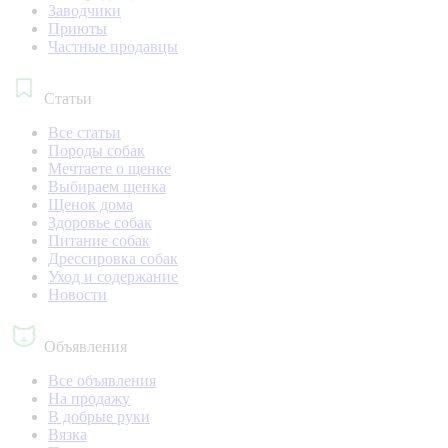
Заводчики
Приюты
Частные продавцы
Статьи
Все статьи
Породы собак
Мечтаете о щенке
Выбираем щенка
Щенок дома
Здоровье собак
Питание собак
Дрессировка собак
Уход и содержание
Новости
Объявления
Все объявления
На продажу
В добрые руки
Вязка