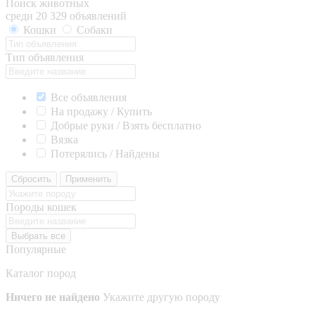
Поиск животных
среди 20 329 объявлений
Кошки
Собаки
Тип объявления
Все объявления
На продажу / Купить
Добрые руки / Взять бесплатно
Вязка
Потерялись / Найдены
Сбросить
Применить
Породы кошек
Выбрать все
Популярные
Каталог пород
Ничего не найдено
Укажите другую породу