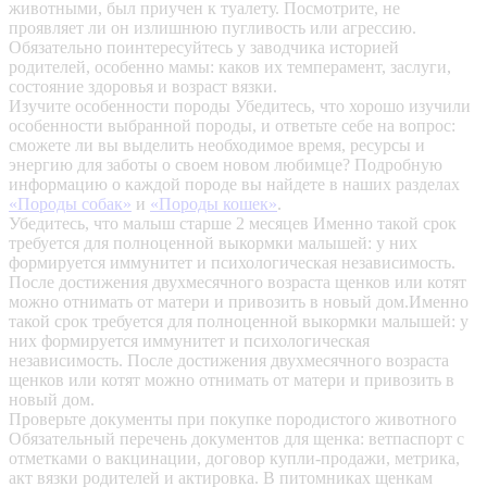
животными, был приучен к туалету. Посмотрите, не
проявляет ли он излишнюю пугливость или агрессию.
Обязательно поинтересуйтесь у заводчика историей
родителей, особенно мамы: каков их темперамент, заслуги,
состояние здоровья и возраст вязки.
Изучите особенности породы
Убедитесь, что хорошо изучили
особенности выбранной породы, и ответьте себе на вопрос:
сможете ли вы выделить необходимое время, ресурсы и
энергию для заботы о своем новом любимце? Подробную
информацию о каждой породе вы найдете в наших разделах
«Породы собак»
и
«Породы кошек»
.
Убедитесь, что малыш старше 2 месяцев
Именно такой срок
требуется для полноценной выкормки малышей: у них
формируется иммунитет и психологическая независимость.
После достижения двухмесячного возраста щенков или котят
можно отнимать от матери и привозить в новый дом.Именно
такой срок требуется для полноценной выкормки малышей: у
них формируется иммунитет и психологическая
независимость. После достижения двухмесячного возраста
щенков или котят можно отнимать от матери и привозить в
новый дом.
Проверьте документы при покупке породистого животного
Обязательный перечень документов для щенка: ветпаспорт с
отметками о вакцинации, договор купли-продажи, метрика,
акт вязки родителей и актировка. В питомниках щенкам