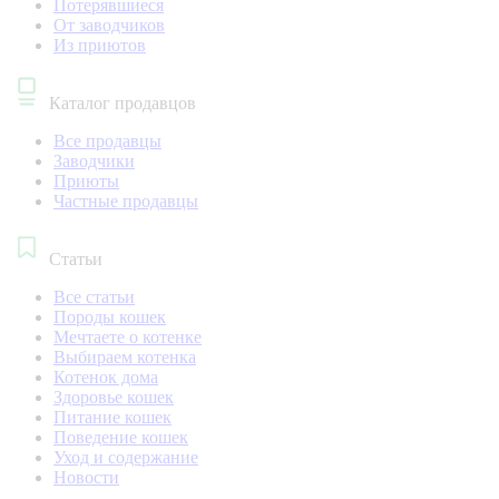
Потерявшиеся
От заводчиков
Из приютов
Каталог продавцов
Все продавцы
Заводчики
Приюты
Частные продавцы
Статьи
Все статьи
Породы кошек
Мечтаете о котенке
Выбираем котенка
Котенок дома
Здоровье кошек
Питание кошек
Поведение кошек
Уход и содержание
Новости