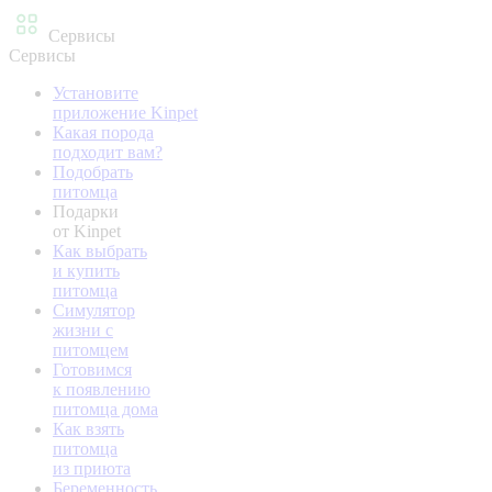
Сервисы
Сервисы
Установите
приложение Kinpet
Какая порода
подходит вам?
Подобрать
питомца
Подарки
от Kinpet
Как выбрать
и купить
питомца
Симулятор
жизни с
питомцем
Готовимся
к появлению
питомца дома
Как взять
питомца
из приюта
Беременность