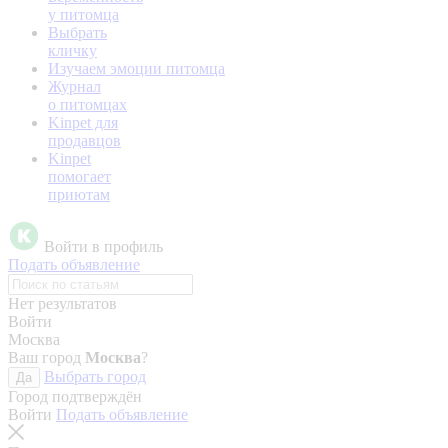
у питомца
Выбрать
кличку
Изучаем эмоции питомца
Журнал
о питомцах
Kinpet для
продавцов
Kinpet
помогает
приютам
Войти в профиль
Подать объявление
Нет результатов
Войти
Москва
Ваш город
Москва
?
Выбрать город
Да
Город подтверждён
Войти
Подать объявление