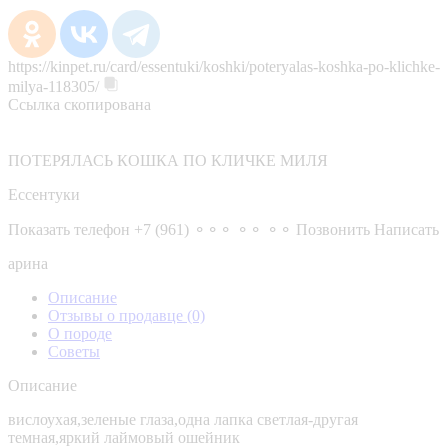
https://kinpet.ru/card/essentuki/koshki/poteryalas-koshka-po-klichke-
milya-118305/
Ссылка скопирована
ПОТЕРЯЛАСЬ КОШКА ПО КЛИЧКЕ МИЛЯ
Ессентуки
Показать телефон
+7 (961) ⚬⚬⚬ ⚬⚬ ⚬⚬
Позвонить
Написать
арина
Описание
Отзывы о продавце
(0)
О породе
Советы
Описание
вислоухая,зеленые глаза,одна лапка светлая-другая
темная,яркий лаймовый ошейник