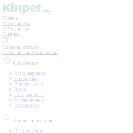
Москва
Всё о собаках
Всё о кошках
Сервисы
Поиск по статьям
Всё о собаках
Всё о кошках
Объявления
Все объявления
На продажу
В добрые руки
Вязка
Потерявшиеся
От заводчиков
Из приютов
Каталог продавцов
Все продавцы