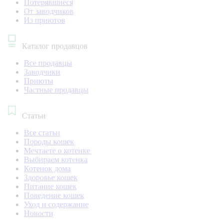
Потерявшиеся
От заводчиков
Из приютов
Каталог продавцов
Все продавцы
Заводчики
Приюты
Частные продавцы
Статьи
Все статьи
Породы кошек
Мечтаете о котенке
Выбираем котенка
Котенок дома
Здоровье кошек
Питание кошек
Поведение кошек
Уход и содержание
Новости