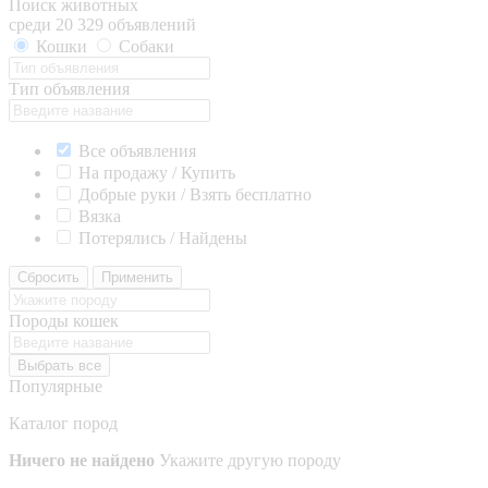
Поиск животных
среди 20 329 объявлений
Кошки
Собаки
Тип объявления
Все объявления
На продажу / Купить
Добрые руки / Взять бесплатно
Вязка
Потерялись / Найдены
Сбросить
Применить
Породы кошек
Выбрать все
Популярные
Каталог пород
Ничего не найдено
Укажите другую породу