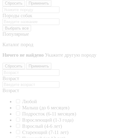
Сбросить
Применить
Породы собак
Выбрать все
Популярные
Каталог пород
Ничего не найдено
Укажите другую породу
Сбросить
Применить
Возраст
Возраст
Любой
Малыш (до 6 месяцев)
Подросток (6-11 месяцев)
Взрослеющий (1-3 года)
Взрослый (4-6 лет)
Стареющий (7-11 лет)