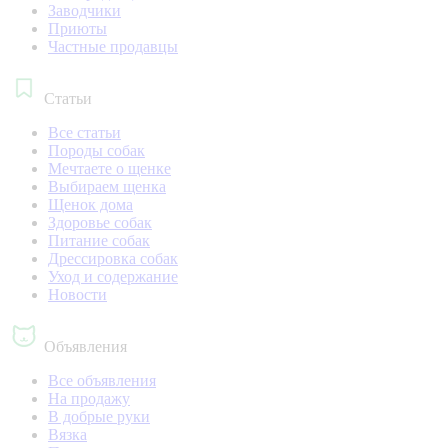
Заводчики
Приюты
Частные продавцы
Статьи
Все статьи
Породы собак
Мечтаете о щенке
Выбираем щенка
Щенок дома
Здоровье собак
Питание собак
Дрессировка собак
Уход и содержание
Новости
Объявления
Все объявления
На продажу
В добрые руки
Вязка