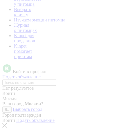
у питомца
Выбрать
кличку
Изучаем эмоции питомца
Журнал
о питомцах
Kinpet для
продавцов
Kinpet
помогает
приютам
Войти в профиль
Подать объявление
Нет результатов
Войти
Москва
Ваш город
Москва
?
Выбрать город
Да
Город подтверждён
Войти
Подать объявление