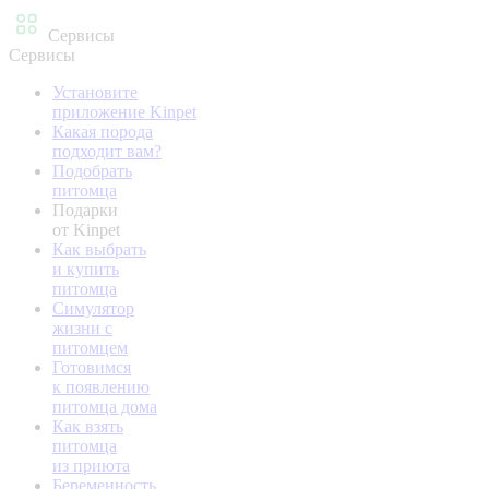
Сервисы
Сервисы
Установите
приложение Kinpet
Какая порода
подходит вам?
Подобрать
питомца
Подарки
от Kinpet
Как выбрать
и купить
питомца
Симулятор
жизни с
питомцем
Готовимся
к появлению
питомца дома
Как взять
питомца
из приюта
Беременность