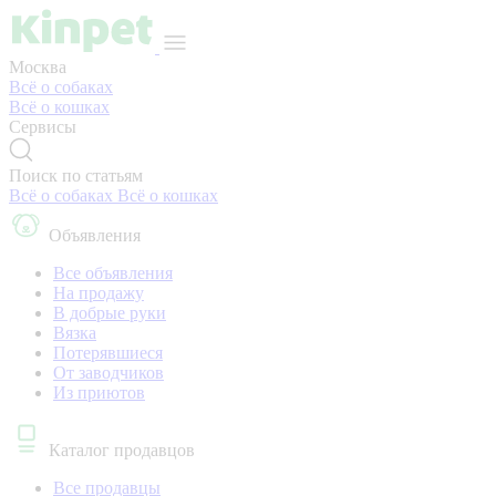
Москва
Всё о собаках
Всё о кошках
Сервисы
Поиск по статьям
Всё о собаках
Всё о кошках
Объявления
Все объявления
На продажу
В добрые руки
Вязка
Потерявшиеся
От заводчиков
Из приютов
Каталог продавцов
Все продавцы